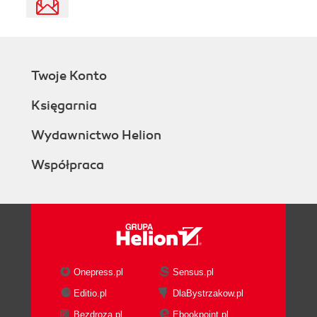
Twoje Konto
Księgarnia
Wydawnictwo Helion
Współpraca
Onepress.pl
Sensus.pl
Editio.pl
DlaBystrzakow.pl
Bezdroza.pl
Ebookpoint.pl