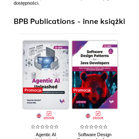
dostępności.
BPB Publications - inne książki
Promocja
Promocja
Promocj
ebook
ebook
Agentic AI
Software Design
L