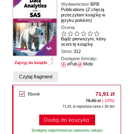
Wydawnictwo:
BPB
Publications
(Z chęcią
przeczytam książkę w
języku polskim)
Ocena:
Bądź pierwszym, który
oceni tę książkę
Stron:
312
Dostępne formaty:
Zajrzyj do książki
ePub
Mobi
Czytaj fragment
71,91 zł
Ebook
79,90 zł
(-10%)
71,91 zł najniższa cena z 30 dni
Dodaj do koszyka
Dostępny natychmiast po opłaceniu zakupu