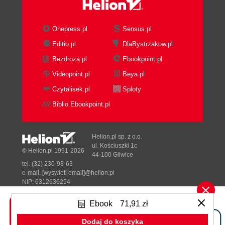
Onepress.pl
Sensus.pl
Editio.pl
DlaBystrzakow.pl
Bezdroza.pl
Ebookpoint.pl
Videopoint.pl
Beya.pl
Czytalisek.pl
Sploty
Biblio.Ebookpoint.pl
Helion.pl sp. z o.o.
ul. Kościuszki 1c
© Helion.pl 1991-2026
44-100 Gliwice
tel. (32) 230-98-63
e-mail:
[wyświetl email]@helion.pl
NIP: 6312636254
Regon: 241989027
Ebook
71,91 zł
Designed with ♥ by
Tonik.pl
Dodaj do koszyka