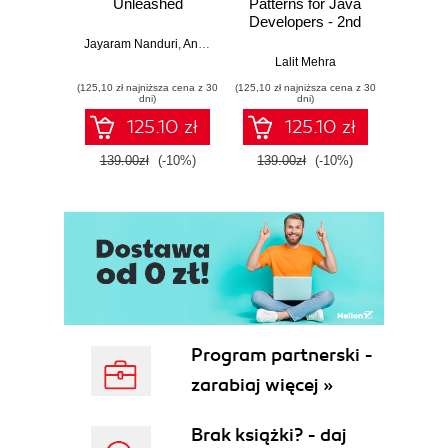
Unleashed
Patterns for Java
Gene
Developers - 2nd
Edition
Jayaram Nanduri
,
Anand Oka
Ker
Lalit Mehra
(125,10 zł najniższa cena z 30
(125,10 zł najniższa cena z 30
(125,10 zł 
dni)
dni)
125.10 zł
125.10 zł
139.00zł
(-10%)
139.00zł
(-10%)
139.0
Program partnerski -
zarabiaj więcej »
Brak książki? - daj