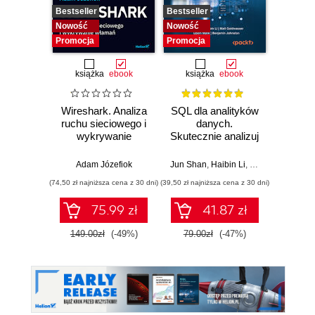
Bestseller
Bestseller
Bestselle
Nowość
Nowość
Nowość
Promocja
Promocja
Promocj
książka
ebook
książka
ebook
ksią
Wireshark. Analiza
SQL dla analityków
Powe
ruchu sieciowego i
danych.
Excel
wykrywanie
Skutecznie analizuj
d
włamań
dane, wyciągaj
profe
wartościowe
Adam Józefiok
Jun Shan
,
Haibin Li
,
Matt Goldwasser
Ad
wnioski i opanuj
(74,50 zł najniższa cena z 30 dni)
(39,50 zł najniższa cena z 30 dni)
(44,50 zł naj
zaawansowany
SQL na potrzeby
75.99 zł
41.87 zł
praktycznych
zastosowań.
149.00zł
(-49%)
79.00zł
(-47%)
89.0
Wydanie IV