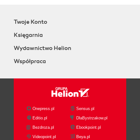
Twoje Konto
Księgarnia
Wydawnictwo Helion
Współpraca
Onepress.pl
Sensus.pl
Editio.pl
DlaBystrzakow.pl
Bezdroza.pl
Ebookpoint.pl
Videopoint.pl
Beya.pl