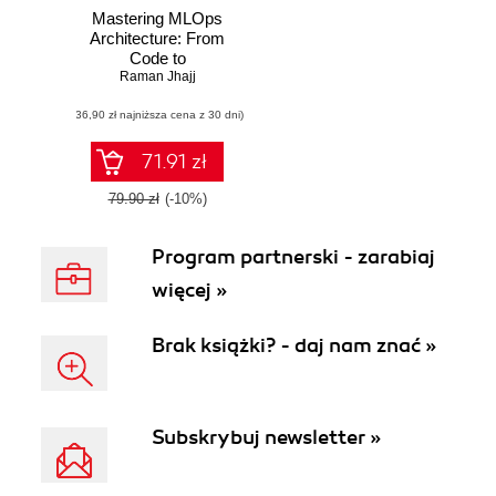
Mastering MLOps
Architecture: From
Code to
Deployment
Raman Jhajj
(36,90 zł najniższa cena z 30 dni)
71.91 zł
79.90 zł
(-10%)
Program partnerski - zarabiaj
więcej »
Brak książki? - daj nam znać »
Subskrybuj newsletter »