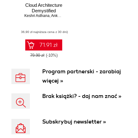
Cloud Architecture
Demystified
Keshri Asthana
,
Ankur Mittal
(36,90 zł najniższa cena z 30 dni)
71.91 zł
79.90 zł
(-10%)
Program partnerski - zarabiaj
więcej »
Brak książki? - daj nam znać »
Subskrybuj newsletter »