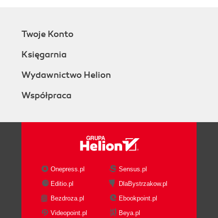
Twoje Konto
Księgarnia
Wydawnictwo Helion
Współpraca
Onepress.pl
Sensus.pl
Editio.pl
DlaBystrzakow.pl
Bezdroza.pl
Ebookpoint.pl
Videopoint.pl
Beya.pl