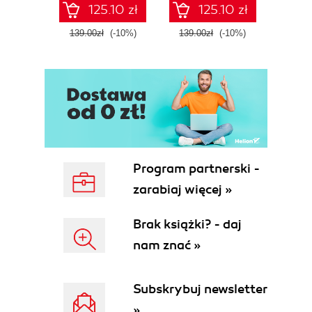
125.10 zł
125.10 zł
139.00zł
(-10%)
139.00zł
(-10%)
139.0
Program partnerski -
zarabiaj więcej »
Brak książki? - daj
nam znać »
Subskrybuj newsletter
»