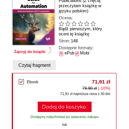
Publications
(Z chęcią
przeczytam książkę w
języku polskim)
Ocena:
Bądź pierwszym, który
oceni tę książkę
Stron:
148
Dostępne formaty:
Zajrzyj do książki
ePub
Mobi
Czytaj fragment
71,91 zł
Ebook
79,90 zł
(-10%)
71,91 zł najniższa cena z 30 dni
Dodaj do koszyka
Dostępny natychmiast po opłaceniu zakupu
lub