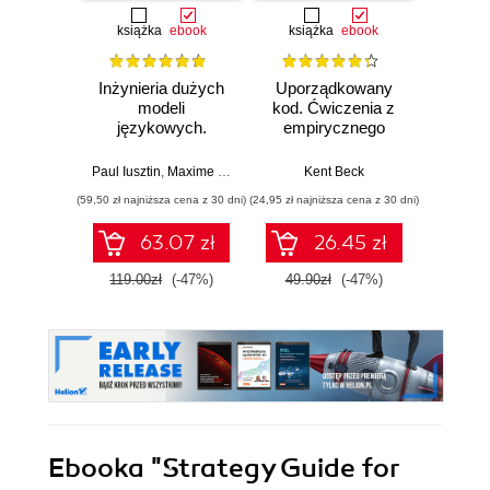
książka
ebook
książka
ebook
ksią
Inżynieria dużych
Uporządkowany
S
modeli
kod. Ćwiczenia z
ope
językowych.
empirycznego
Wy
Podręcznik
projektowania
projektowania,
oprogramowania
Paul Iusztin
,
Maxime Labonne
,
Julien Chaumond (Foreword)
Kent Beck
,
Hamz
trenowania i
(59,50 zł najniższa cena z 30 dni)
(24,95 zł najniższa cena z 30 dni)
(89,50 zł naj
wdrażania LLM
63.07 zł
26.45 zł
119.00zł
(-47%)
49.90zł
(-47%)
179.0
Ebooka
"Strategy Guide for