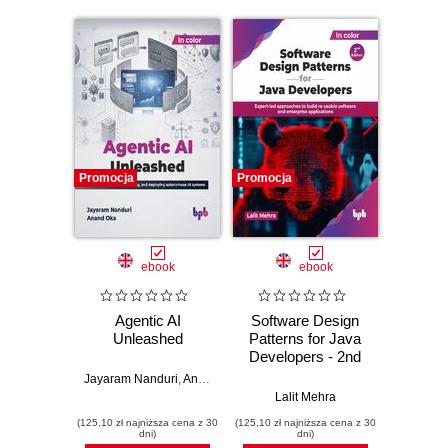
Promocja
Promocja
Promocj
ebook
ebook
Agentic AI
Software Design
L
Unleashed
Patterns for Java
Gene
Developers - 2nd
Edition
Jayaram Nanduri
,
Anand Oka
Ker
Lalit Mehra
(125,10 zł najniższa cena z 30
(125,10 zł najniższa cena z 30
(125,10 zł 
dni)
dni)