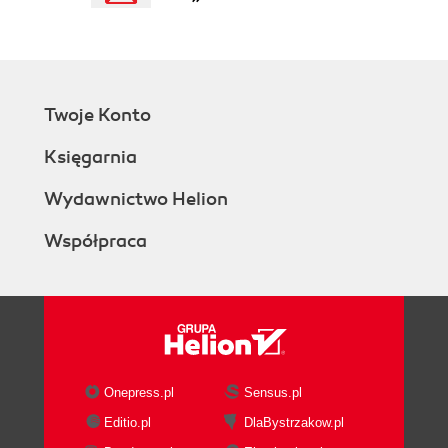
Twoje Konto
Księgarnia
Wydawnictwo Helion
Współpraca
Onepress.pl
Sensus.pl
Editio.pl
DlaBystrzakow.pl