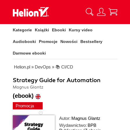
Kategorie
Książki
Ebooki
Kursy video
Audiobooki
Promocje
Nowości
Bestsellery
Darmowe ebooki
Helion.pl
»
DevOps
»
📚 CI/CD
Strategy Guide for Automation
Magnus Glantz
(ebook)
Promocja
Autor:
Magnus Glantz
Wydawnictwo:
BPB