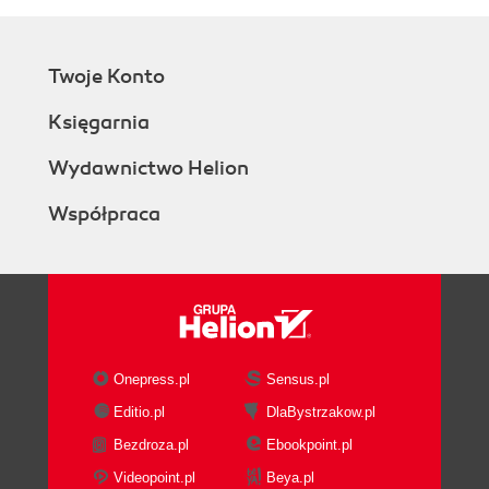
Twoje Konto
Księgarnia
Wydawnictwo Helion
Współpraca
Onepress.pl
Sensus.pl
Editio.pl
DlaBystrzakow.pl
Bezdroza.pl
Ebookpoint.pl
Videopoint.pl
Beya.pl