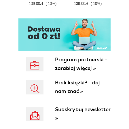
139.00zł
(-10%)
139.00zł
(-10%)
139.0
Program partnerski -
zarabiaj więcej »
Brak książki? - daj
nam znać »
Subskrybuj newsletter
»