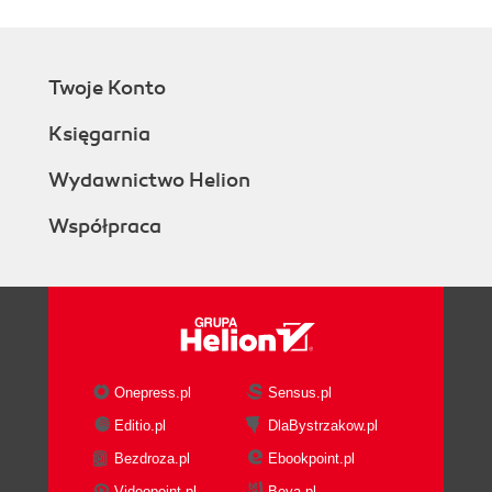
Twoje Konto
Księgarnia
Wydawnictwo Helion
Współpraca
Onepress.pl
Sensus.pl
Editio.pl
DlaBystrzakow.pl
Bezdroza.pl
Ebookpoint.pl
Videopoint.pl
Beya.pl