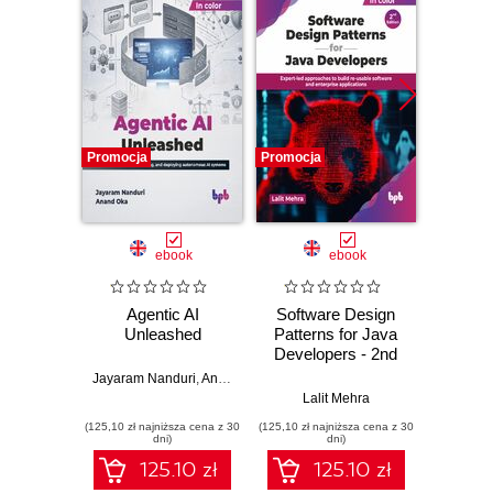
Promocja
Promocja
Promocj
ebook
ebook
Agentic AI
Software Design
L
Unleashed
Patterns for Java
Gene
Developers - 2nd
Edition
Jayaram Nanduri
,
Anand Oka
Ker
Lalit Mehra
(125,10 zł najniższa cena z 30
(125,10 zł najniższa cena z 30
(125,10 zł 
dni)
dni)
125.10 zł
125.10 zł