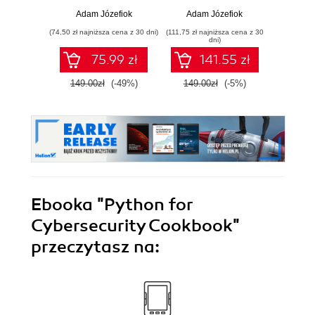
Adam Józefiok
Adam Józefiok
Ja
(74,50 zł najniższa cena z 30 dni)
(111,75 zł najniższa cena z 30
(39,90 zł naj
dni)
75.99 zł
141.55 zł
149.00zł
(-49%)
149.00zł
(-5%)
129.
Ebooka
"Python for
Cybersecurity Cookbook"
przeczytasz na: