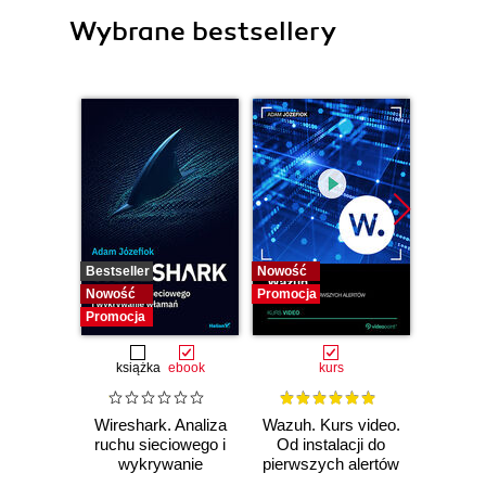
Wybrane bestsellery
Bestseller
Nowość
Bestselle
Nowość
Promocja
Nowość
Promocja
Promocj
książka
ebook
kurs
Wireshark. Analiza
Wazuh. Kurs video.
Dark
ruchu sieciowego i
Od instalacji do
wykrywanie
pierwszych alertów
Podró
włamań
ciemn