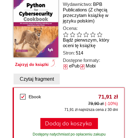
Wydawnictwo:
BPB
Publications
(Z chęcią
przeczytam książkę w
języku polskim)
Ocena:
Bądź pierwszym, który
oceni tę książkę
Stron:
514
Dostępne formaty:
Zajrzyj do książki
ePub
Mobi
Czytaj fragment
71,91 zł
Ebook
79,90 zł
(-10%)
71,91 zł najniższa cena z 30 dni
Dodaj do koszyka
Dostępny natychmiast po opłaceniu zakupu