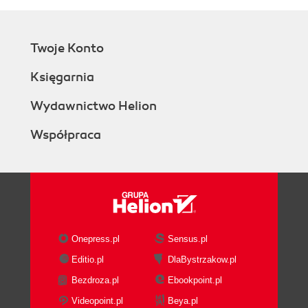
Twoje Konto
Księgarnia
Wydawnictwo Helion
Współpraca
Onepress.pl
Sensus.pl
Editio.pl
DlaBystrzakow.pl
Bezdroza.pl
Ebookpoint.pl
Videopoint.pl
Beya.pl