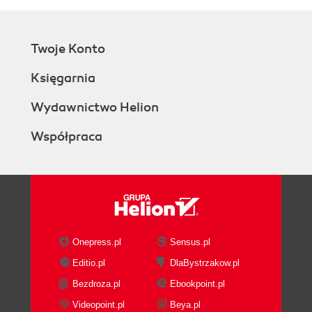
Twoje Konto
Księgarnia
Wydawnictwo Helion
Współpraca
Onepress.pl
Sensus.pl
Editio.pl
DlaBystrzakow.pl
Bezdroza.pl
Ebookpoint.pl
Videopoint.pl
Beya.pl