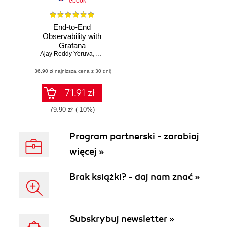
ebook
End-to-End
Observability with
Grafana
Ajay Reddy Yeruva
,
Vivek Basavegowda Ramu
(36,90 zł najniższa cena z 30 dni)
71.91 zł
79.90 zł
(-10%)
Program partnerski - zarabiaj
więcej »
Brak książki? - daj nam znać »
Subskrybuj newsletter »