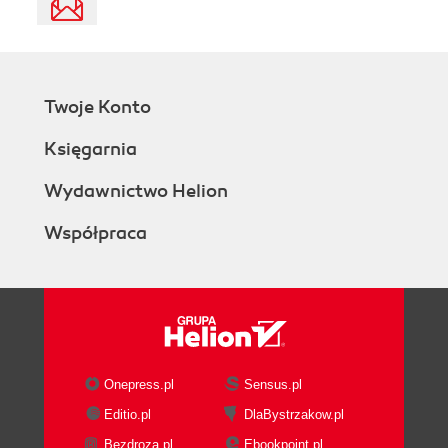
Twoje Konto
Księgarnia
Wydawnictwo Helion
Współpraca
Onepress.pl
Sensus.pl
Editio.pl
DlaBystrzakow.pl
Bezdroza.pl
Ebookpoint.pl