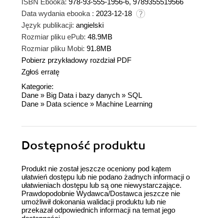
ISBN Ebooka:
978-93-555-1956-6, 9789355519566
Data wydania ebooka :
2023-12-18
Język publikacji:
angielski
Rozmiar pliku ePub:
48.9MB
Rozmiar pliku Mobi:
91.8MB
Pobierz przykładowy rozdział PDF
Zgłoś erratę
Kategorie:
Dane
»
Big Data i bazy danych
»
SQL
Dane
»
Data science
»
Machine Learning
Dostępność produktu
Produkt nie został jeszcze oceniony pod kątem
ułatwień dostępu lub nie podano żadnych informacji o
ułatwieniach dostępu lub są one niewystarczające.
Prawdopodobnie Wydawca/Dostawca jeszcze nie
umożliwił dokonania walidacji produktu lub nie
przekazał odpowiednich informacji na temat jego