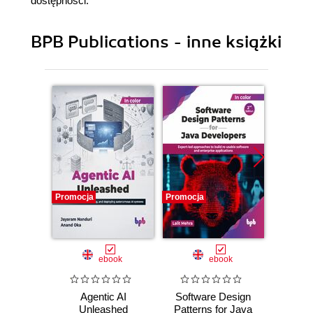
dostępności.
BPB Publications - inne książki
Promocja
Promocja
Promocj
ebook
ebook
Agentic AI
Software Design
L
Unleashed
Patterns for Java
Gene