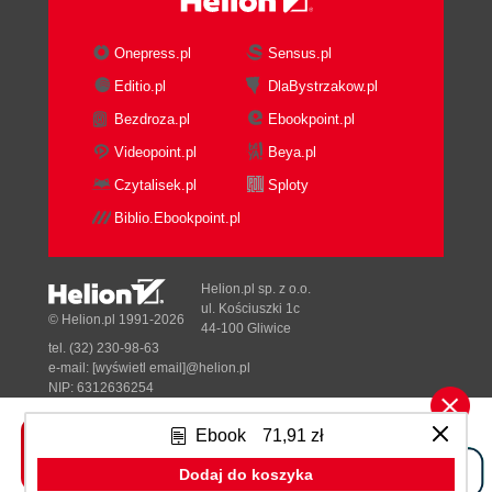
Onepress.pl
Sensus.pl
Editio.pl
DlaBystrzakow.pl
Bezdroza.pl
Ebookpoint.pl
Videopoint.pl
Beya.pl
Czytalisek.pl
Sploty
Biblio.Ebookpoint.pl
Helion.pl sp. z o.o.
ul. Kościuszki 1c
© Helion.pl 1991-2026
44-100 Gliwice
tel. (32) 230-98-63
e-mail:
[wyświetl email]@helion.pl
NIP: 6312636254
Regon: 241989027
Ebook
71,91 zł
Designed with ♥ by
Tonik.pl
Dodaj do koszyka