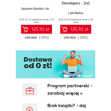
Developers - 2nd
Edition
Jayaram Nanduri
,
Anand Oka
Ker
Lalit Mehra
(125,10 zł najniższa cena z 30
(125,10 zł najniższa cena z 30
(125,10 zł 
dni)
dni)
125.10 zł
125.10 zł
139.00zł
(-10%)
139.00zł
(-10%)
139.0
Program partnerski -
zarabiaj więcej »
Brak książki? - daj