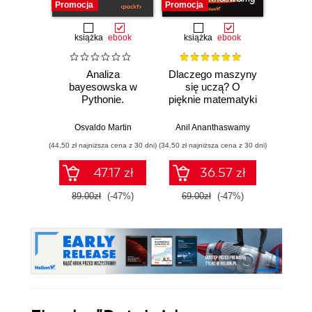
Promocja
Promocja
Promocj
książka
ebook
książka
ebook
ksią
Analiza
Dlaczego maszyny
Strukt
bayesowska w
się uczą? O
Ilu
Pythonie.
pięknie matematyki
prz
Praktyczny
i działaniu
przewodnik po
współczesnej
Osvaldo Martin
Anil Ananthaswamy
Marcel
modelowaniu
sztucznej
(44,50 zł najniższa cena z 30 dni)
(34,50 zł najniższa cena z 30 dni)
(39,50 zł naj
probabilistycznym.
inteligencji
Wydanie III
47.17 zł
36.57 zł
89.00zł
(-47%)
69.00zł
(-47%)
79.0