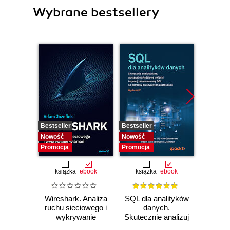
Wybrane bestsellery
Bestseller
Bestseller
Bestselle
Nowość
Nowość
Nowość
Promocja
Promocja
Promocj
książka
ebook
książka
ebook
ksią
Wireshark. Analiza
SQL dla analityków
Powe
ruchu sieciowego i
danych.
Excel
wykrywanie
Skutecznie analizuj
d
włamań
dane, wyciągaj
profe