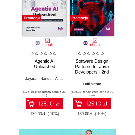
Promocja
Promocja
Promocj
ebook
ebook
Agentic AI
Software Design
L
Unleashed
Patterns for Java
Gene
Developers - 2nd
Edition
Jayaram Nanduri
,
Anand Oka
Ker
Lalit Mehra
(125,10 zł najniższa cena z 30
(125,10 zł najniższa cena z 30
(125,10 zł 
dni)
dni)
125.10 zł
125.10 zł
139.00zł
(-10%)
139.00zł
(-10%)
139.0