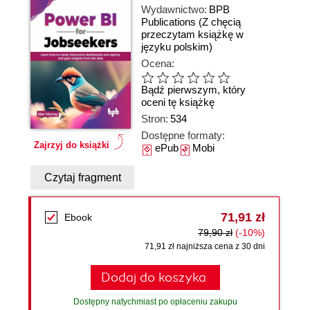
Wydawnictwo:
BPB
Publications
(Z chęcią
przeczytam książkę w
języku polskim)
Ocena:
Bądź pierwszym, który
oceni tę książkę
Stron:
534
Dostępne formaty:
Zajrzyj do książki
ePub
Mobi
Czytaj fragment
71,91 zł
Ebook
79,90 zł
(-10%)
71,91 zł najniższa cena z 30 dni
Dodaj do koszyka
Dostępny natychmiast po opłaceniu zakupu