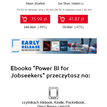
wartościowe
Adam Józefiok
Jun Shan
,
Haibin Li
,
Matt Goldwasser
Ad
wnioski i opanuj
(74,50 zł najniższa cena z 30 dni)
(39,50 zł najniższa cena z 30 dni)
(44,50 zł naj
zaawansowany
SQL na potrzeby
75.99 zł
41.87 zł
praktycznych
zastosowań.
149.00zł
(-49%)
79.00zł
(-47%)
89.0
Wydanie IV
Ebooka
"Power BI for
Jobseekers"
przeczytasz na:
czytnikach Inkbook, Kindle, Pocketbook,
Onyx Booxs i innych