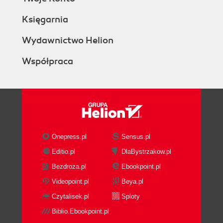
Księgarnia
Wydawnictwo Helion
Współpraca
Onepress.pl
Sensus.pl
Editio.pl
DlaBystrzakow.pl
Bezdroza.pl
Ebookpoint.pl
Videopoint.pl
Beya.pl
Czytalisek.pl
Sploty
Biblio.Ebookpoint.pl