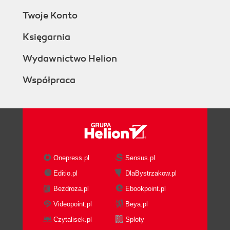
Twoje Konto
Księgarnia
Wydawnictwo Helion
Współpraca
Onepress.pl
Sensus.pl
Editio.pl
DlaBystrzakow.pl
Bezdroza.pl
Ebookpoint.pl
Videopoint.pl
Beya.pl
Czytalisek.pl
Sploty