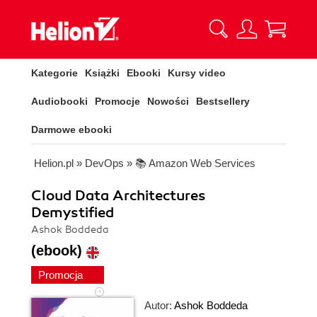
Kategorie
Książki
Ebooki
Kursy video
Audiobooki
Promocje
Nowości
Bestsellery
Darmowe ebooki
Helion.pl
»
DevOps
»
📚 Amazon Web Services
Cloud Data Architectures
Demystified
Ashok Boddeda
(ebook)
Promocja
Autor:
Ashok Boddeda