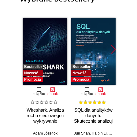
Bestseller
Bestseller
Bestselle
Nowość
Nowość
Nowość
Promocja
Promocja
Promocj
książka
ebook
książka
ebook
ksią
Wireshark. Analiza
SQL dla analityków
Powe
ruchu sieciowego i
danych.
Excel
wykrywanie
Skutecznie analizuj
d
włamań
dane, wyciągaj
profe
wartościowe
Adam Józefiok
Jun Shan
,
Haibin Li
,
Matt Goldwasser
Ad