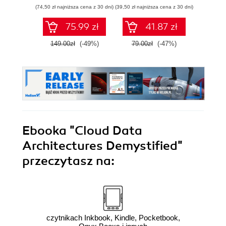
wnioski i opanuj
(74,50 zł najniższa cena z 30 dni)
(39,50 zł najniższa cena z 30 dni)
(44,50 zł naj
zaawansowany
SQL na potrzeby
75.99 zł
41.87 zł
praktycznych
zastosowań.
149.00zł
(-49%)
79.00zł
(-47%)
89.0
Wydanie IV
Ebooka
"Cloud Data
Architectures Demystified"
przeczytasz na:
czytnikach Inkbook, Kindle, Pocketbook,