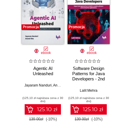
Promocja
Promocja
Promocj
ebook
ebook
Agentic AI
Software Design
L
Unleashed
Patterns for Java
Gene
Developers - 2nd
Edition
Jayaram Nanduri
,
Anand Oka
Ker
Lalit Mehra
(125,10 zł najniższa cena z 30
(125,10 zł najniższa cena z 30
(125,10 zł 
dni)
dni)
125.10 zł
125.10 zł
139.00zł
(-10%)
139.00zł
(-10%)
139.0