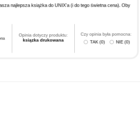
o wasza najlepsza książka do UNIX'a (i do tego świetna cena). Oby
Czy opinia była pomocna:
Opinia dotyczy produktu:
ona
ksiązka drukowana
TAK
(
0
)
NIE
(
0
)