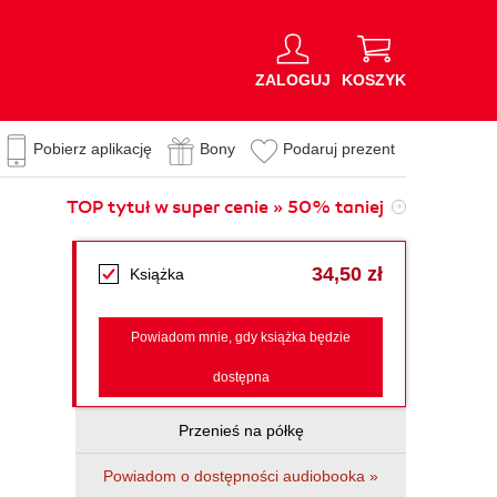
ZALOGUJ
KOSZYK
Pobierz aplikację
Bony
Podaruj prezent
TOP tytuł w super cenie » 50% taniej
34,50 zł
Książka
Powiadom mnie, gdy książka będzie
dostępna
Przenieś na półkę
Powiadom o dostępności audiobooka »