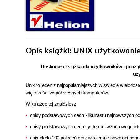
Opis
książki
: UNIX użytkowanie
Doskonała książka dla użytkowników i począt
uż
Unix to jeden z najpopularniejszych w świecie wielod
większości współczesnych komputerów.
W książce tej znajdziesz:
opisy podstawowych cech kilkunastu najnowszych o
opisy podstawowych cech systemu i wzorcowego interp
opis około 100 poleceń oraz wzajemne odwołani pom