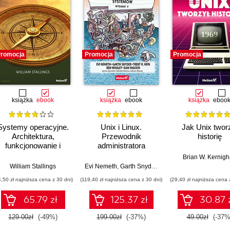
romocja
Promocja
Promocja
książka
ebook
książka
ebook
książka
eboo
Systemy operacyjne.
Unix i Linux.
Jak Unix twor
Architektura,
Przewodnik
historię
funkcjonowanie i
administratora
projektowanie.
systemów. Wydanie
Brian W. Kernig
Wydanie IX
V
o Alessandro Locati
William Stallings
Evi Nemeth
,
Garth Snyder
,
Trent R. Hein
,
Ben Whale
4,50 zł najniższa cena z 30 dni)
(119,40 zł najniższa cena z 30 dni)
(29,40 zł najniższa cena 
65.79 zł
125.37 zł
30.87 
129.00zł
(-49%)
199.00zł
(-37%)
49.00zł
(-37%