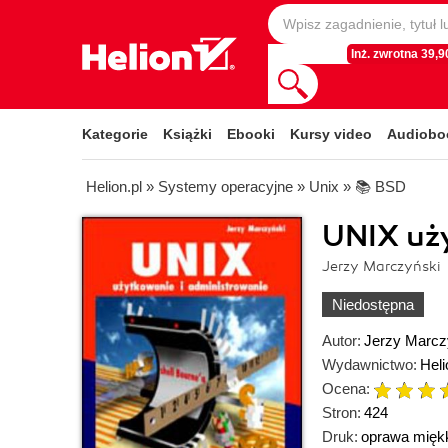
Inż. zwrotna 39,90
Kategorie
Książki
Ebooki
Kursy video
Audiobo
Helion.pl
»
Systemy operacyjne
»
Unix
»
📚 BSD
UNIX uży
Jerzy Marczyński
Niedostępna
Autor:
Jerzy Marcz
Wydawnictwo:
Heli
Ocena:
Stron:
424
Druk:
oprawa mięk