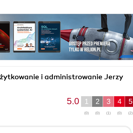
użytkowanie i administrowanie Jerzy
5.0
1
2
3
4
5
(0)
(0)
(1)
(0)
(2)