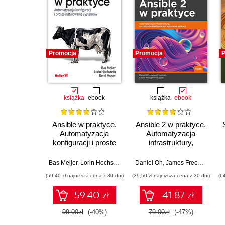
Promocja
Promocja
P
książka
ebook
książka
ebook
Ansible w praktyce.
Ansible 2 w praktyce.
Automatyzacja
Automatyzacja
konfiguracji i proste
infrastruktury,
instalowanie
zarządzanie
systemów. Wydanie
konfiguracją i
Bas Meijer
,
Lorin Hochstein
,
René Moser
Daniel Oh
,
James Freeman
,
Fabi
III
wdrażanie aplikacji
(59,40 zł najniższa cena z 30 dni)
(39,50 zł najniższa cena z 30 dni)
(6
59.40 zł
41.87 zł
99.00zł
(-40%)
79.00zł
(-47%)