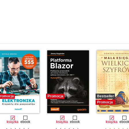
e
 Unix
romocja
Promocja
Bestseller
Promocja
książka
ebook
książka
ebook
książka
eboo