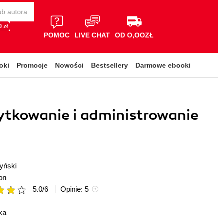
 zł
POMOC
LIVE CHAT
OD O,OOZŁ
oki
Promocje
Nowości
Bestsellery
Darmowe ebooki
tkowanie i administrowanie
yński
on
5.0
/
6
Opinie:
5
ka