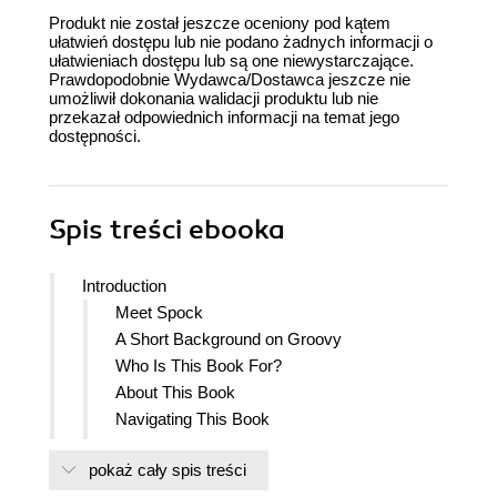
Produkt nie został jeszcze oceniony pod kątem
ułatwień dostępu lub nie podano żadnych informacji o
ułatwieniach dostępu lub są one niewystarczające.
Prawdopodobnie Wydawca/Dostawca jeszcze nie
umożliwił dokonania walidacji produktu lub nie
przekazał odpowiednich informacji na temat jego
dostępności.
Spis treści
ebooka
Introduction
Meet Spock
A Short Background on Groovy
Who Is This Book For?
About This Book
Navigating This Book
Conventions Used in This Book
pokaż cały spis treści
Using Code Examples