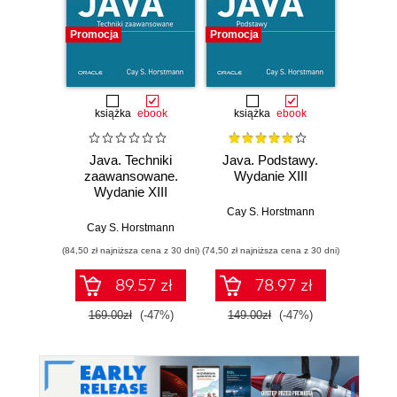
Promocja
Promocja
Promocj
książka
ebook
książka
ebook
ksią
Java. Techniki
Java. Podstawy.
Java.
zaawansowane.
Wydanie XIII
progr
Wydanie XIII
Wyd
Cay S. Horstmann
Cay S. Horstmann
Jos
(84,50 zł najniższa cena z 30 dni)
(74,50 zł najniższa cena z 30 dni)
(49,50 zł naj
89.57 zł
78.97 zł
169.00zł
(-47%)
149.00zł
(-47%)
99.0