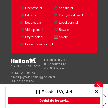
Disallowing Unexpected Calls or Strict
Mocking
Onepress.pl
Sensus.pl
Looser Matching with Wildcard Parameters
Editio.pl
DlaBystrzakow.pl
Wildcard Shortcuts
Bezdroza.pl
Ebookpoint.pl
Defining Behavior for Mocked Methods
Removing Invocation Constraints with Stubs
Videopoint.pl
Beya.pl
When Should I Use a Mock and When
Czytalisek.pl
Sploty
Should I Use a Stub?
Biblio.Ebookpoint.pl
Mixing Mocks and Stubs
Summary
6. Parameterized Specifications
Helion.pl sp. z o.o.
Paramaterization in JUnit
ul. Kościuszki 1c
© Helion.pl 1991-2026
44-100 Gliwice
Spocks where: block
tel. (32) 230-98-63
Separating Iteration Reporting by Using
e-mail:
[wyświetl email]@helion.pl
@Unroll
NIP: 6312636254
Regon: 241989027
Adding @Unroll Descriptions
Ebook
169,14 zł
@Unroll Tokens in Feature Method
Designed with ♥ by
Tonik.pl
Names
Dodaj do koszyka
Class Level @Unroll Annotations
Pełna wersja strony »