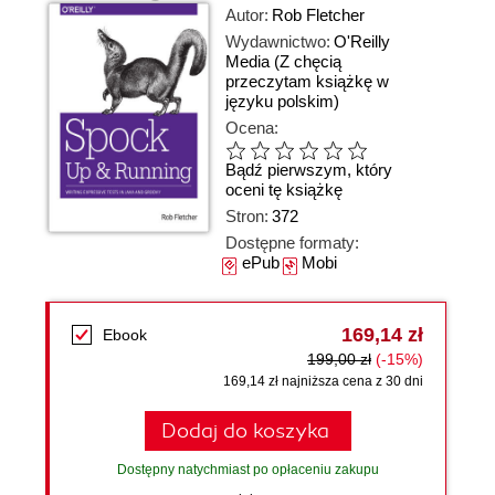
Autor:
Rob Fletcher
Wydawnictwo:
O'Reilly
Media
(Z chęcią
przeczytam książkę w
języku polskim)
Ocena:
Bądź pierwszym, który
oceni tę książkę
Stron:
372
Dostępne formaty:
ePub
Mobi
169,14 zł
Ebook
199,00 zł
(-15%)
169,14 zł najniższa cena z 30 dni
Dodaj do koszyka
Dostępny natychmiast po opłaceniu zakupu