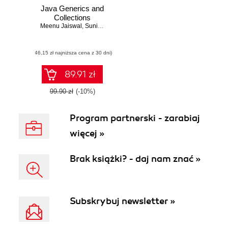
Java Generics and
Collections
Meenu Jaiswal
,
Sunil Gupta
(46,15 zł najniższa cena z 30 dni)
89.91 zł
99.90 zł
(-10%)
Program partnerski - zarabiaj
więcej »
Brak książki? - daj nam znać »
Subskrybuj newsletter »