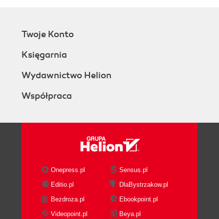
Twoje Konto
Księgarnia
Wydawnictwo Helion
Współpraca
Onepress.pl
Sensus.pl
Editio.pl
DlaBystrzakow.pl
Bezdroza.pl
Ebookpoint.pl
Videopoint.pl
Beya.pl