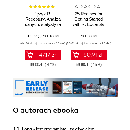
Język R.
25 Recipes for
Wiresh
Receptury. Analiza
Getting Started
ruchu 
danych, statystyka
with R. Excerpts
wyk
i przetwarzanie
from the R
w
grafiki. Wydanie II
Cookbook
JD Long
,
Paul Teetor
Paul Teetor
Adam
(44,50 zł najniższa cena z 30 dni)
(50,91 zł najniższa cena z 30 dni)
(74,50 zł naj
47.17 zł
50.91 zł
89.00zł
(-47%)
59.90zł
(-15%)
149.0
O autorach
ebooka
J.D. Long -
jest programistą i założycielem