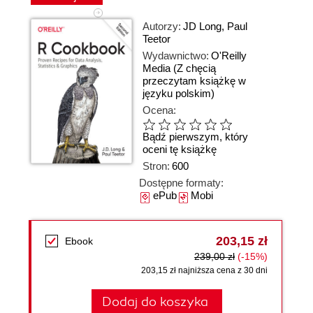
Autorzy:
JD Long
,
Paul
Teetor
Wydawnictwo:
O'Reilly
Media
(Z chęcią
przeczytam książkę w
języku polskim)
Ocena:
Bądź pierwszym, który
oceni tę książkę
Stron:
600
Dostępne formaty:
ePub
Mobi
203,15 zł
Ebook
239,00 zł
(-15%)
203,15 zł najniższa cena z 30 dni
Dodaj do koszyka