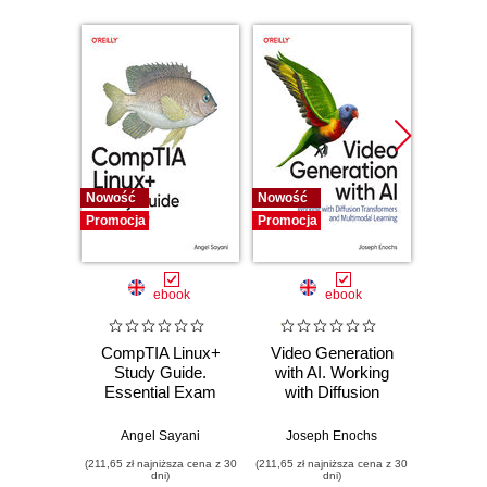
Problem
Solution
Windows
macOS
Linux or Unix
Discussion
See Also
Installing RStudio
Nowość
Nowość
Nowość
Promocja
Problem
Promocja
Promocj
Solution
Discussion
ebook
ebook
Starting RStudio
Problem
CompTIA Linux+
Video Generation
Cre
Solution
Study Guide.
with AI. Working
aplic
Discussion
Essential Exam
with Diffusion
agen
Entering Commands
Prep
Transformers and
(Spani
Multimodal
D
Problem
Angel Sayani
Joseph Enochs
Mich
Learning
implem
Solution
(211,65 zł najniższa cena z 30
(211,65 zł najniższa cena z 30
(211,65 zł 
si
dni)
dni)
Discussion