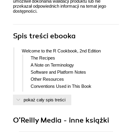
umożliwił dokonania walidacji produktu lub nie
przekazał odpowiednich informacji na temat jego
dostępności.
Spis treści
ebooka
Welcome to the R Cookbook, 2nd Edition
The Recipes
A Note on Terminology
Software and Platform Notes
Other Resources
Conventions Used in This Book
Using Code Examples
pokaż cały spis treści
OReilly Online Learning
How to Contact Us
Acknowledgments
O'Reilly Media - inne książki
1. Getting Started and Getting Help
Downloading and Installing R