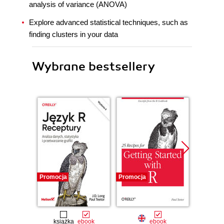
analysis of variance (ANOVA)
Explore advanced statistical techniques, such as
finding clusters in your data
Wybrane bestsellery
Promocja
Promocja
Bestselle
Nowość
Promocj
książka
ebook
ebook
ksią