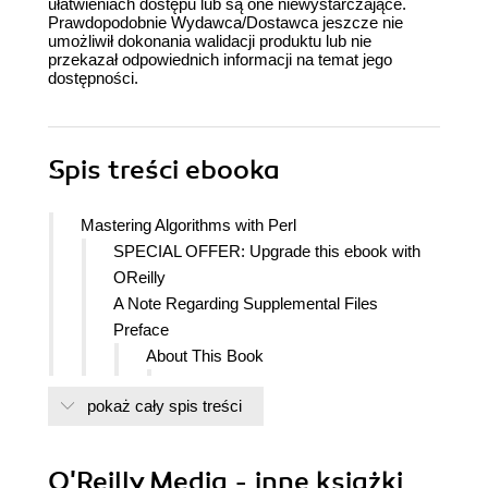
ułatwieniach dostępu lub są one niewystarczające.
Prawdopodobnie Wydawca/Dostawca jeszcze nie
umożliwił dokonania walidacji produktu lub nie
przekazał odpowiednich informacji na temat jego
dostępności.
Spis treści
ebooka
Mastering Algorithms with Perl
SPECIAL OFFER: Upgrade this ebook with
OReilly
A Note Regarding Supplemental Files
Preface
About This Book
Theory or Practice?
pokaż cały spis treści
Organization of This Book
Conventions Used in This Book
What You Should Know Before
O'Reilly Media - inne książki
Reading This Book