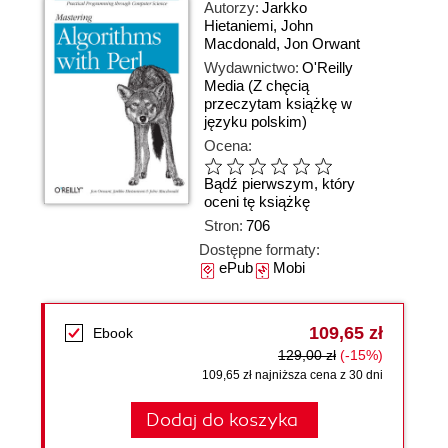
Autorzy:
Jarkko
Hietaniemi
,
John
Macdonald
,
Jon Orwant
Wydawnictwo:
O'Reilly
Media
(Z chęcią
przeczytam książkę w
języku polskim)
Ocena:
Bądź pierwszym, który
oceni tę książkę
Stron:
706
Dostępne formaty:
ePub
Mobi
109,65 zł
Ebook
129,00 zł
(-15%)
109,65 zł najniższa cena z 30 dni
Dodaj do koszyka