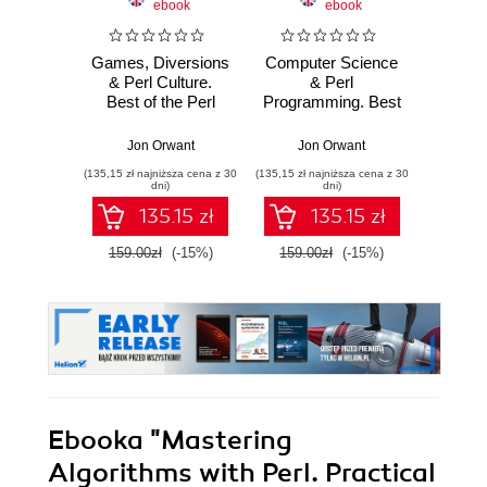
ebook
ebook
ksią
Games, Diversions
Computer Science
50 a
& Perl Culture.
& Perl
któr
Best of the Perl
Programming. Best
zna
Journal
of The Perl Journal
pro
Kla
Jon Orwant
Jon Orwant
Imr
now
(135,15 zł najniższa cena z 30
(135,15 zł najniższa cena z 30
(44,50 zł naj
alg
dni)
dni)
dzied
135.15 zł
135.15 zł
masz
proj
159.00zł
(-15%)
159.00zł
(-15%)
89.0
oprog
system
kry
Wy
Ebooka
"Mastering
Algorithms with Perl. Practical