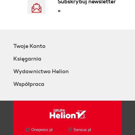
Subskrybuj newsletter
Stacks
»
Deques
Still More Perl Arrays
3. Advanced Data Structures
Linked Lists
Linked List Implementations
Twoje Konto
Tracking Both Ends of Linked Lists
Additional Linked List Operations
Księgarnia
Circular Linked Lists
Garbage Collection in Perl
Wydawnictwo Helion
Doubly-Linked Lists
Współpraca
Infinite Lists
The Cost of Traversal
Binary Trees
Keeping Trees Balanced
User-visible routines
Merging
The actual balancing
Onepress.pl
Sensus.pl
Heaps