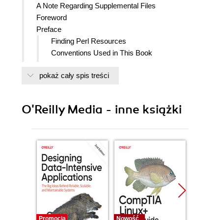
A Note Regarding Supplemental Files
Foreword
Preface
Finding Perl Resources
Conventions Used in This Book
Comments and Questions
pokaż cały spis treści
Acknowledgments
1. Introduction
History of TPJ
O'Reilly Media - inne książki
Computer Science and Perl Programming
I. Beginner Concepts
2. All About Arrays
Basics
Positions
Position Versus Count
Foreach Loops
The Reverse and Sort Functions
Slices
Adding and Deleting Values
Promocja
Nowość
Nowość