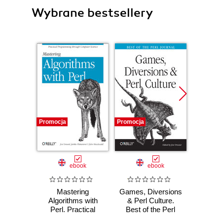
Wybrane bestsellery
Promocja
Promocja
Promocj
ebook
ebook
Mastering
Games, Diversions
Learni
Algorithms with
& Perl Culture.
E
Perl. Practical
Best of the Perl
Programming
Journal
Randal L