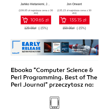
Through Computer
Jarkko Hietaniemi
,
John Macdonald
Jon Orwant
,
Jon Orwant
Science
(109,65 zł najniższa cena z 30
(135,15 zł najniższa cena z 30
(169,14 zł 
dni)
dni)
109.65 zł
135.15 zł
129.00zł
(-15%)
159.00zł
(-15%)
199.0
Ebooka
"Computer Science &
Perl Programming. Best of The
Perl Journal"
przeczytasz na: