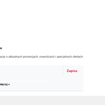
»
macje o aktualnych promocjach, nowościach i specjalnych ofertach
Zapisz
il informacje o zniżkach, promocjach
więcej »