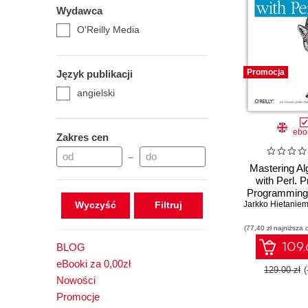
Wydawca
O'Reilly Media
Promocja
Język publikacji
angielski
ebo
Zakres cen
–
Mastering Al
with Perl. P
Programming
Wyczyść
Jarkko Hietaniem
Computer S
(77,40 zł najniższa 
109.
BLOG
eBooki za 0,00zł
129.00 zł
Nowości
Promocje