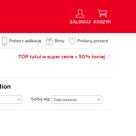
ZALOGUJ
KOSZYK
Pobierz aplikację
Bony
Podaruj prezent
TOP tytuł w super cenie » 50% taniej
lion
Data wydania
Sortuj wg:
Data wydania