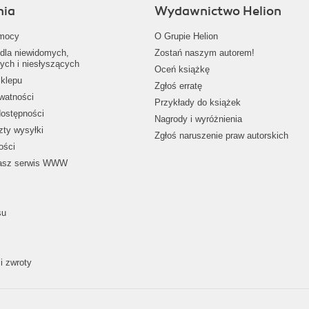
nia
Wydawnictwo Helion
mocy
O Grupie Helion
dla niewidomych,
Zostań naszym autorem!
ych i niesłyszących
Oceń książkę
klepu
Zgłoś erratę
ywatności
Przykłady do książek
dostępności
Nagrody i wyróżnienia
zty wysyłki
Zgłoś naruszenie praw autorskich
ości
nasz serwis WWW
su
i zwroty