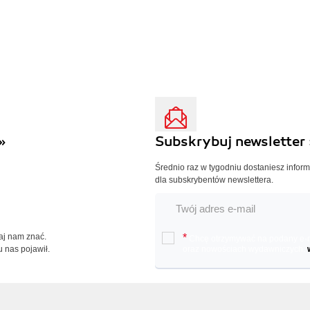
»
Subskrybuj newsletter 
Średnio raz w tygodniu dostaniesz infor
dla subskrybentów newslettera.
Daj nam znać.
*
Chcę otrzymywać na podany e-ma
u nas pojawił.
oraz nowościach wydawniczych.