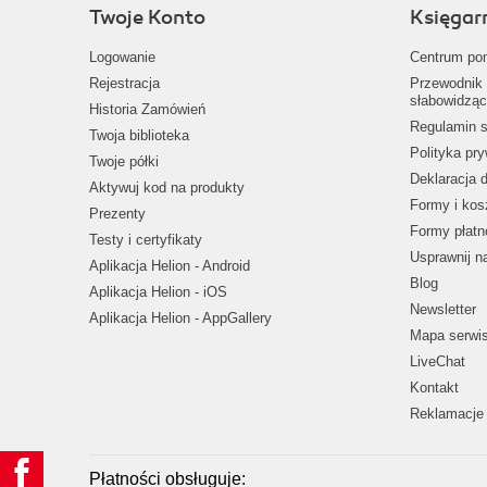
Twoje Konto
Księgar
Logowanie
Centrum po
Rejestracja
Przewodnik 
słabowidząc
Historia Zamówień
Regulamin s
Twoja biblioteka
Polityka pr
Twoje półki
Deklaracja 
Aktywuj kod na produkty
Formy i kos
Prezenty
Formy płatn
Testy i certyfikaty
Usprawnij 
Aplikacja Helion - Android
Blog
Aplikacja Helion - iOS
Newsletter
Aplikacja Helion - AppGallery
Mapa serwi
LiveChat
Kontakt
Reklamacje 
Płatności obsługuje: