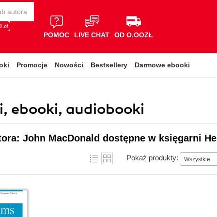
 zł
POMOC
LIVE CHAT
OD O,OOZŁ
oki
Promocje
Nowości
Bestsellery
Darmowe ebooki
, ebooki, audiobooki
tora: John MacDonald dostępne w księgarni He
Pokaż produkty:
Wszystkie