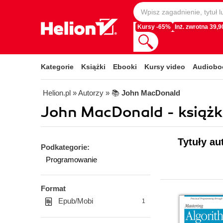
Kursy -65%
Inż. zwrotna 39,90
Kategorie
Książki
Ebooki
Kursy video
Audiobo
Helion.pl
» Autorzy
» 📚
John MacDonald
John MacDonald - książki
Tytuły au
Podkategorie:
Programowanie
Format
Epub/Mobi
1