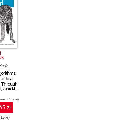
ok
gorithms
ractical
 Through
i
cience
,
John Macdonald
,
Jon Orwant
cena z 30 dni)
65 zł
(-15%)