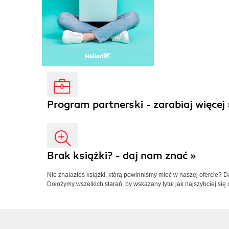
Program partnerski - zarabiaj więcej 
Brak książki? - daj nam znać »
Nie znalazłeś książki, którą powinniśmy mieć w naszej ofercie? 
Dołożymy wszelkich starań, by wskazany tytuł jak najszybciej się 