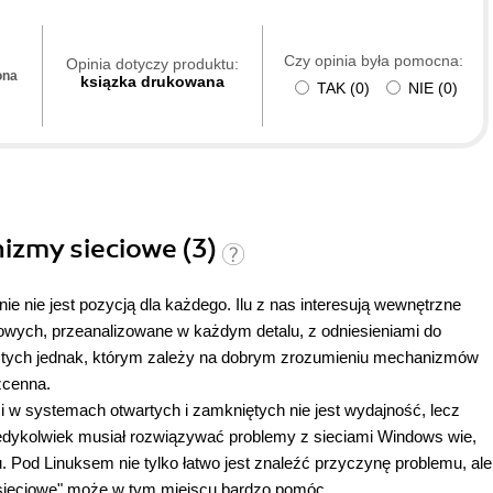
Czy opinia była pomocna:
Opinia dotyczy produktu:
ona
ksiązka drukowana
TAK
(
0
)
NIE
(
0
)
nizmy sieciowe (3)
 nie jest pozycją dla każdego. Ilu z nas interesują wewnętrzne
wych, przeanalizowane w każdym detalu, z odniesieniami do
Dla tych jednak, którym zależy na dobrym zrozumieniu mechanizmów
zcenna.
w systemach otwartych i zamkniętych nie jest wydajność, lecz
 kiedykolwiek musiał rozwiązywać problemy z sieciami Windows wie,
u. Pod Linuksem nie tylko łatwo jest znaleźć przyczynę problemu, ale
sieciowe" może w tym miejscu bardzo pomóc.