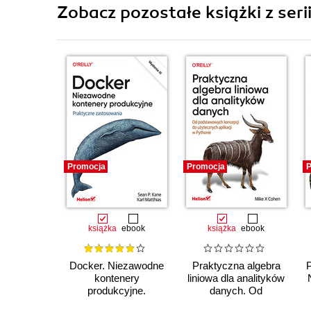
Zobacz pozostałe książki z seri
Promocja
Promocja
P
książka
ebook
książka
ebook
Docker. Niezawodne
Praktyczna algebra
kontenery
liniowa dla analityków
produkcyjne.
danych. Od
Praktyczne
podstawowych