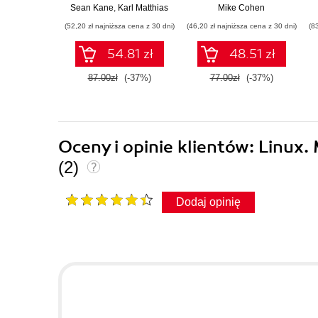
zastosowania.
koncepcji do
Sean Kane
,
Karl Matthias
Mike Cohen
Wydanie III
użytecznych aplikacji
(52,20 zł najniższa cena z 30 dni)
(46,20 zł najniższa cena z 30 dni)
(8
w Pythonie
54.81 zł
48.51 zł
87.00zł
(-37%)
77.00zł
(-37%)
Oceny i opinie klientów: Linux
(2)
Dodaj opinię