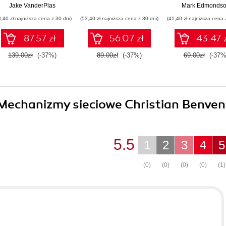
trendów
Jake VanderPlas
Mark Edmonds
3,40 zł najniższa cena z 30 dni)
(53,40 zł najniższa cena z 30 dni)
(41,40 zł najniższa cena 
87.57 zł
56.07 zł
43.47 
139.00zł
(-37%)
89.00zł
(-37%)
69.00zł
(-37%
. Mechanizmy sieciowe Christian Benven
5.5
1
2
3
4
5
(0)
(0)
(0)
(0)
(1)