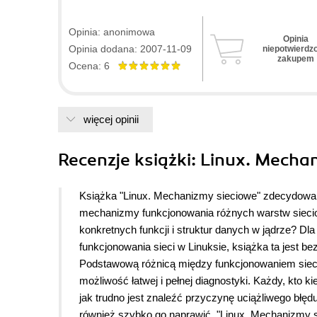
Opinia: anonimowa
Opinia
Opinia dodana: 2007-11-09
niepotwierdz
zakupem
Ocena: 6
więcej opinii
Recenzje
książki
: Linux. Mecha
Książka "Linux. Mechanizmy sieciowe" zdecydowanie
mechanizmy funkcjonowania różnych warstw siecio
konkretnych funkcji i struktur danych w jądrze? 
funkcjonowania sieci w Linuksie, książka ta jest be
Podstawową różnicą między funkcjonowaniem sieci 
możliwość łatwej i pełnej diagnostyki. Każdy, kto
jak trudno jest znaleźć przyczynę uciążliwego błęd
również szybko go naprawić. "Linux. Mechanizmy 