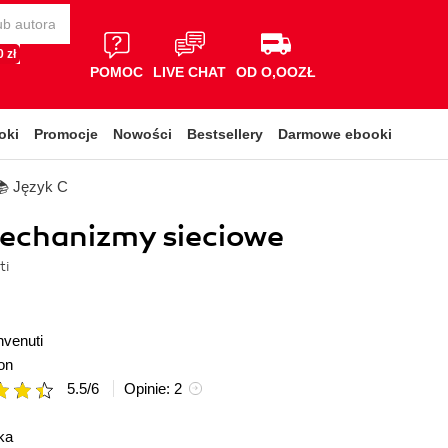
 zł
POMOC
LIVE CHAT
OD O,OOZŁ
oki
Promocje
Nowości
Bestsellery
Darmowe ebooki
📚 Język C
Mechanizmy sieciowe
ti
nvenuti
on
5.5
/
6
Opinie:
2
ka