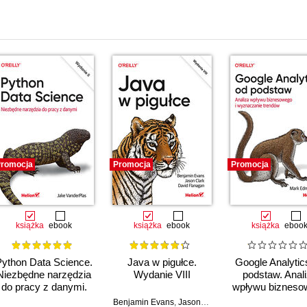
i
romocja
Promocja
Promocja
książka
ebook
książka
ebook
książka
eboo
Python Data Science.
Java w pigułce.
Google Analytic
Niezbędne narzędzia
Wydanie VIII
podstaw. Anal
do pracy z danymi.
wpływu bizneso
Wydanie II
i wyznaczani
Benjamin Evans
,
Jason Clark
,
David Flanagan