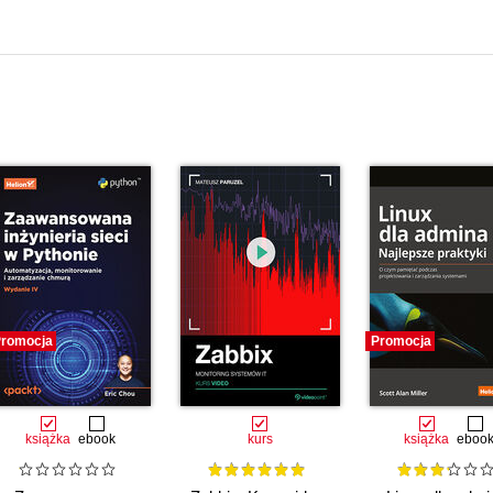
romocja
Promocja
książka
ebook
kurs
książka
eboo