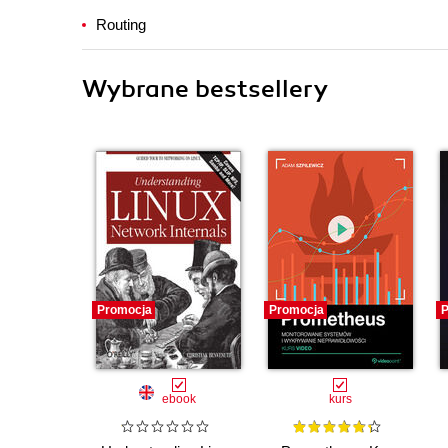
Routing
Wybrane bestsellery
Promocja
Promocja
P
ebook
kurs