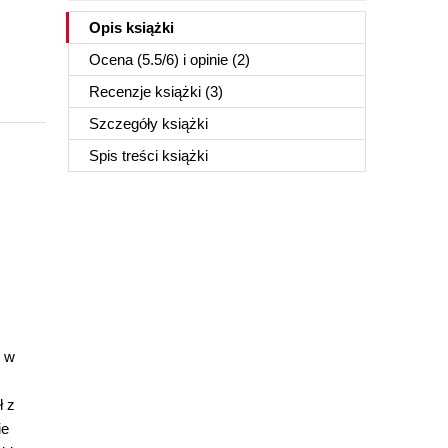
Opis
książki
Ocena (
5.5
/
6
) i opinie (2)
Recenzje
książki
(3)
Szczegóły
książki
Spis treści
książki
ć w
ł z
ie