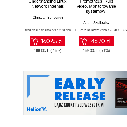
Understanding Linux
Prometheus. Kurs
Network Internals
video. Monitorowanie
systemów i
wykrywanie
Christian Benvenuti
nieprawidłowości
Adam Szpilewicz
(160,65 zł najniższa cena z 30 dni)
(119,25 zł najniższa cena z 30 dni)
(7
160.65 zł
46.70 zł
189.00zł
(-15%)
159.00zł
(-71%)