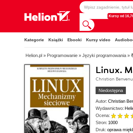
Kursy od 16,70
Kategorie
Książki
Ebooki
Kursy video
Audiobo
Helion.pl
»
Programowanie
»
Języki programowania
»
Linux. 
Christian Benvenu
Niedostępna
Autor:
Christian Be
Wydawnictwo:
Heli
Ocena:
Stron:
1000
Druk:
oprawa mięk