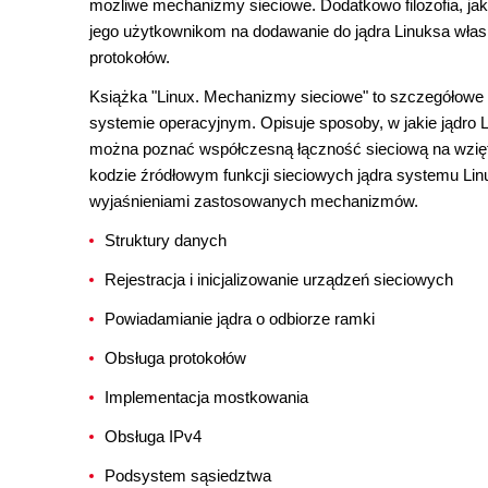
możliwe mechanizmy sieciowe. Dodatkowo filozofia, ja
jego użytkownikom na dodawanie do jądra Linuksa wła
protokołów.
Książka "Linux. Mechanizmy sieciowe" to szczegółowe 
systemie operacyjnym. Opisuje sposoby, w jakie jądro Li
można poznać współczesną łączność sieciową na wzięt
kodzie źródłowym funkcji sieciowych jądra systemu Li
wyjaśnieniami zastosowanych mechanizmów.
Struktury danych
Rejestracja i inicjalizowanie urządzeń sieciowych
Powiadamianie jądra o odbiorze ramki
Obsługa protokołów
Implementacja mostkowania
Obsługa IPv4
Podsystem sąsiedztwa