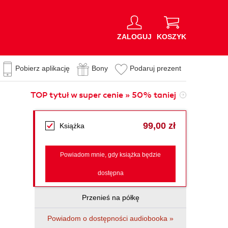
ZALOGUJ
KOSZYK
Pobierz aplikację
Bony
Podaruj prezent
TOP tytuł w super cenie » 50% taniej
99,00 zł
Książka
Powiadom mnie, gdy książka będzie
dostępna
Przenieś na półkę
Powiadom o dostępności audiobooka »