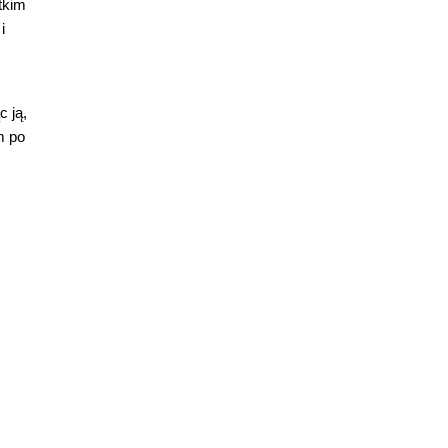
tkim
i
c ją,
m po