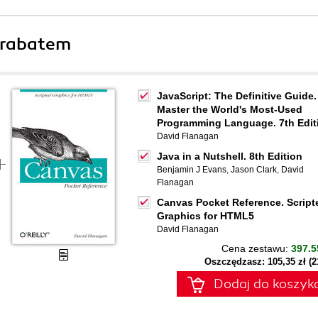
 rabatem
JavaScript: The Definitive Guide.
Master the World's Most-Used
Programming Language. 7th Edit
David Flanagan
Java in a Nutshell. 8th Edition
Benjamin J Evans
,
Jason Clark
,
David
Flanagan
Canvas Pocket Reference. Script
Graphics for HTML5
David Flanagan
Cena zestawu:
397.5
Oszczędzasz: 105,35 zł (
Dodaj do koszyk