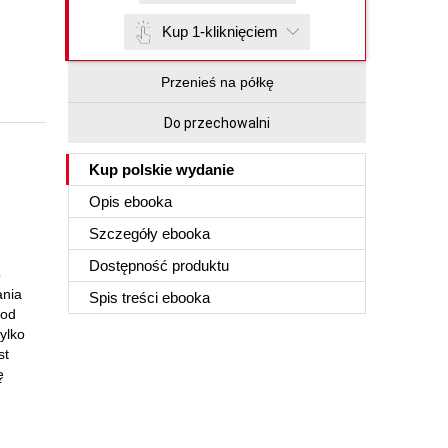
Kup 1-kliknięciem
Przenieś na półkę
Do przechowalni
Kup polskie wydanie
Opis
ebooka
Szczegóły
ebooka
Dostępność produktu
o
nia
Spis treści
ebooka
kod
ylko
st
ę