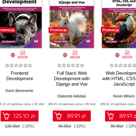
romocja
Promocja
Promocja
ebook
ebook
ebook
Frontend
Full Stack Web
Web Developm
Development
Development with
with HTML, CSS
Django and Vue
JavaScript
Dario Benevento
,
Daniel Ostrovsky
Olatunde Adedeji
Kevin Wilson
5,10 zł najniższa cena z 30 dni)
(89,91 zł najniższa cena z 30 dni)
(89,91 zł najniższa cena 
125.10 zł
89.91 zł
89.91 z
139.00zł
(-10%)
99.90zł
(-10%)
99.90zł
(-10%