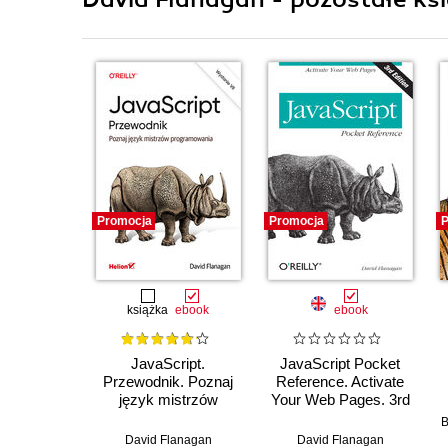
Promocja
Promocja
P
książka
ebook
ebook
JavaScript.
JavaScript Pocket
Przewodnik. Poznaj
Reference. Activate
język mistrzów
Your Web Pages. 3rd
programowania.
Edition
B
Wydanie VII
David Flanagan
David Flanagan