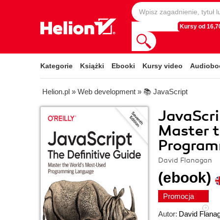
Kursy od 16,70
Kategorie
Książki
Ebooki
Kursy video
Audiobo
Helion.pl
»
Web development
»
📚 JavaScript
JavaScri
Master 
Program
David Flanagan
(ebook)
Promocja
Autor:
David Flana