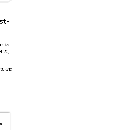
st-
ensive
2020,
eb, and