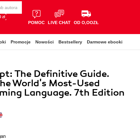
 zł
POMOC
LIVE CHAT
OD O,OOZŁ
oki
Promocje
Nowości
Bestsellery
Darmowe ebooki
pt: The Definitive Guide.
the World's Most-Used
ming Language. 7th Edition
gan