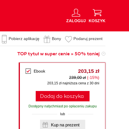
ZALOGUJ
KOSZYK
Pobierz aplikację
Bony
Podaruj prezent
TOP tytuł w super cenie » 50% taniej
203,15 zł
Ebook
239,00 zł
(-15%)
203,15 zł najniższa cena z 30 dni
Dodaj do koszyka
Dostępny natychmiast po opłaceniu zakupu
lub
Kup na prezent