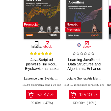
Promocja
Nowość
P
Promocja
książka
ebook
ebook
JavaScript od
Learning JavaScript
pierwszej linii kodu.
Data Structures and
Błyskawiczna nauka
Algorithms. Enhance
pisania gier, stron
your problem-solving
WWW i aplikacji
skills in JavaScript
Laurence Lars Svekis
,
Maaike van Putten
Loiane Groner
,
Rob Percival
,
Aris Markogiannakis
internetowych
and TypeScript -
(49,50 zł najniższa cena z 30 dni)
(125,10 zł najniższa cena z 30 dni)
(12
Fourth Edition
52.47 zł
125.10 zł
99.00zł
(-47%)
139.00zł
(-10%)