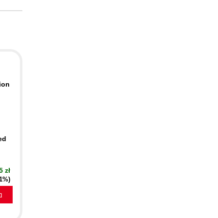
ion
ed
5 zł
21%)
a