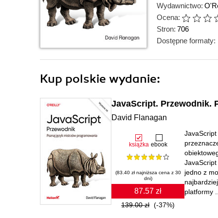
Wydawnictwo:
O'Re
Ocena:
Stron:
706
Dostępne formaty:
Kup polskie wydanie:
JavaScript. Przewodnik. 
David Flanagan
JavaScript
przeznacz
książka
ebook
obiektoweg
JavaScript
jedno z mo
(83.40 zł najniższa cena z 30
dni)
najbardzie
87.57 zł
platformy .
139.00 zł
(-37%)