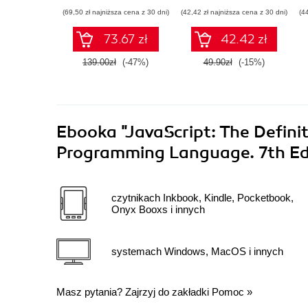
(69,50 zł najniższa cena z 30 dni)
(42,42 zł najniższa cena z 30 dni)
(4
73.67 zł
42.42 zł
139.00zł
(-47%)
49.90zł
(-15%)
Ebooka
"JavaScript: The Defini
Programming Language. 7th Ed
czytnikach Inkbook, Kindle, Pocketbook,
Onyx Booxs i innych
systemach Windows, MacOS i innych
Masz pytania? Zajrzyj do zakładki
Pomoc
»