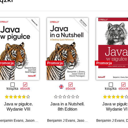
romocja
Promocja
Promocja
książka
ebook
ebook
książka
eboo
Java w pigułce.
Java in a Nutshell.
Java w pigułc
Wydanie VIII
8th Edition
Wydanie VI
enjamin Evans
,
Jason Clark
,
David Flanagan
Benjamin J Evans
,
Jason Clark
,
Benjamin J Evans
David Flanagan
,
Dav