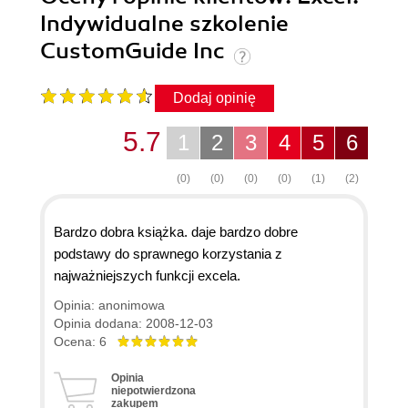
Indywidualne szkolenie
CustomGuide Inc
Dodaj opinię
5.7
1
2
3
4
5
6
(0)
(0)
(0)
(0)
(1)
(2)
Bardzo dobra książka. daje bardzo dobre
podstawy do sprawnego korzystania z
najważniejszych funkcji excela.
Opinia: anonimowa
Opinia dodana: 2008-12-03
Ocena: 6
Opinia
niepotwierdzona
zakupem