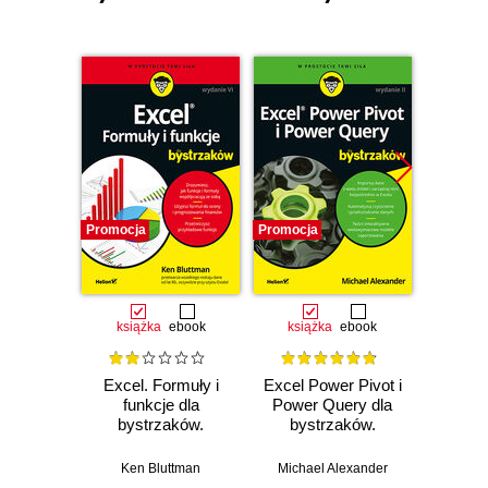
Promocja
Promocja
Promocj
książka
ebook
książka
ebook
ksią
Excel. Formuły i
Excel Power Pivot i
Excel 
funkcje dla
Power Query dla
bystrzaków.
bystrzaków.
Michael 
Wydanie VI
Wydanie II
Ken Bluttman
Michael Alexander