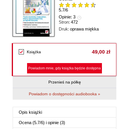
5.7
/
6
Opinie:
3
Stron:
472
Druk:
oprawa miękka
49,00 zł
Książka
Powiadom mnie, gdy książka będzie dostępna
Przenieś na półkę
Powiadom o dostępności audiobooka »
Opis
książki
Ocena (
5.7
/
6
) i opinie (3)