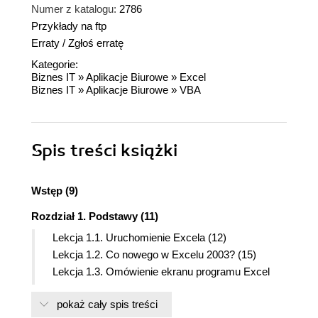
Numer z katalogu:
2786
Przykłady na ftp
Erraty
/
Zgłoś erratę
Kategorie:
Biznes IT
»
Aplikacje Biurowe
»
Excel
Biznes IT
»
Aplikacje Biurowe
»
VBA
Spis treści
książki
Wstęp (9)
Rozdział 1. Podstawy (11)
Lekcja 1.1. Uruchomienie Excela (12)
Lekcja 1.2. Co nowego w Excelu 2003? (15)
Lekcja 1.3. Omówienie ekranu programu Excel
(17)
pokaż cały spis treści
Lekcja 1.4. Korzystanie z menu (19)