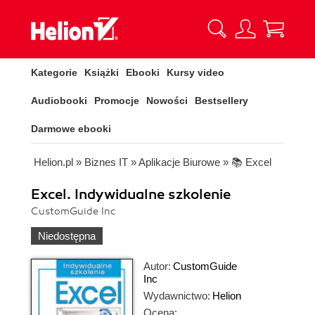
Kategorie
Książki
Ebooki
Kursy video
Audiobooki
Promocje
Nowości
Bestsellery
Darmowe ebooki
Helion.pl
»
Biznes IT
»
Aplikacje Biurowe
»
📚 Excel
Excel. Indywidualne szkolenie
CustomGuide Inc
Niedostępna
Autor:
CustomGuide
Inc
Wydawnictwo:
Helion
Ocena: