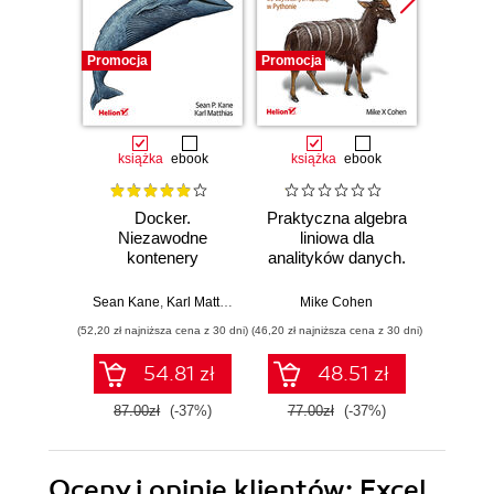
Promocja
Promocja
Promocj
książka
ebook
książka
ebook
ksią
Docker.
Praktyczna algebra
Pyt
Niezawodne
liniowa dla
S
kontenery
analityków danych.
Ni
produkcyjne.
Od podstawowych
narzęd
Praktyczne
koncepcji do
z dany
Sean Kane
,
Karl Matthias
Mike Cohen
Jake 
zastosowania.
użytecznych
(52,20 zł najniższa cena z 30 dni)
(46,20 zł najniższa cena z 30 dni)
(83,40 zł naj
Wydanie III
aplikacji w
Pythonie
54.81 zł
48.51 zł
87.00zł
(-37%)
77.00zł
(-37%)
139.0
Oceny i opinie klientów: Excel.