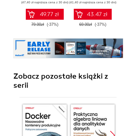
(47,40 zł najniższa cena z 30 dni)
(41,40 zł najniższa cena z 30 dni)
(107,40 zł 
49.77 zł
43.47 zł
79.00zł
(-37%)
69.00zł
(-37%)
179.0
Zobacz pozostałe książki z
serii