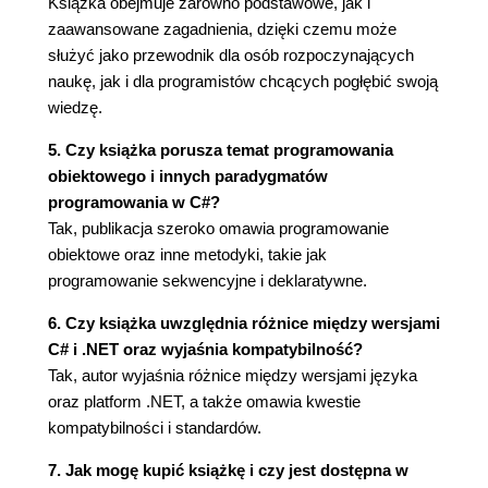
Książka obejmuje zarówno podstawowe, jak i
Typy danych
zaawansowane zagadnienia, dzięki czemu może
ZAGADNIENIE DLA
służyć jako przewodnik dla osób rozpoczynających
POCZĄTKUJĄCYCH
naukę, jak i dla programistów chcących pogłębić swoją
Czym jest typ danych?
wiedzę.
Deklarowanie zmiennej
Przypisywanie wartości do zmiennej
5. Czy książka porusza temat programowania
Korzystanie ze zmiennej
obiektowego i innych paradygmatów
ZAGADNIENIE DLA
programowania w C#?
ZAAWANSOWANYCH
Tak, publikacja szeroko omawia programowanie
Wartość łańcuchów znaków jest
obiektowe oraz inne metodyki, takie jak
niezmienna
programowanie sekwencyjne i deklaratywne.
Dane wejściowe i wyjściowe w konsoli
6. Czy książka uwzględnia różnice między wersjami
Pobieranie danych wejściowych z
C# i .NET oraz wyjaśnia kompatybilność?
konsoli
Tak, autor wyjaśnia różnice między wersjami języka
ZAGADNIENIE DLA
oraz platform .NET, a także omawia kwestie
ZAAWANSOWANYCH
kompatybilności i standardów.
Metoda
System.Console.Read()
7. Jak mogę kupić książkę i czy jest dostępna w
Wyświetlanie danych wyjściowych w