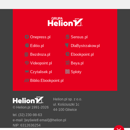
szesnastkowym
ZAGADNIENIE DLA
ZAAWANSOWANYCH
Formatowanie dwustronne
Inne podstawowe typy
Onepress.pl
Sensus.pl
Typ logiczny (bool)
Editio.pl
DlaBystrzakow.pl
Typ znakowy (char)
ZAGADNIENIE DLA
Bezdroza.pl
Ebookpoint.pl
POCZĄTKUJĄCYCH
Videopoint.pl
Beya.pl
Standard Unicode
Czytalisek.pl
Sploty
ZAGADNIENIE DLA
Biblio.Ebookpoint.pl
ZAAWANSOWANYCH
16 bitów nie wystarcza do
przedstawienia wszystkich
Helion.pl sp. z o.o.
znaków Unicode
ul. Kościuszki 1c
© Helion.pl 1991-2026
Łańcuchy znaków
44-100 Gliwice
tel. (32) 230-98-63
Literały
e-mail:
[wyświetl email]@helion.pl
Interpolacja łańcuchów znaków
NIP: 6312636254
ZAGADNIENIE DLA