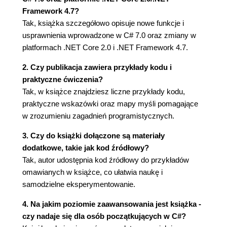
ZAGADNIENIE DLA
Framework 4.7?
ZAAWANSOWANYCH
Tak, książka szczegółowo opisuje nowe funkcje i
Deklaracja metody Main
usprawnienia wprowadzone w C# 7.0 oraz zmiany w
Instrukcje i ograniczniki instrukcji
platformach .NET Core 2.0 i .NET Framework 4.7.
ZAGADNIENIE DLA
ZAAWANSOWANYCH
2. Czy publikacja zawiera przykłady kodu i
Instrukcje bez średników
praktyczne ćwiczenia?
ZAGADNIENIE DLA
Tak, w książce znajdziesz liczne przykłady kodu,
POCZĄTKUJĄCYCH
praktyczne wskazówki oraz mapy myśli pomagające
Czym są odstępy?
w zrozumieniu zagadnień programistycznych.
Odstępy
3. Czy do książki dołączone są materiały
ZAGADNIENIE DLA
dodatkowe, takie jak kod źródłowy?
POCZĄTKUJĄCYCH
Tak, autor udostępnia kod źródłowy do przykładów
Formatowanie kodu za pomocą
omawianych w książce, co ułatwia naukę i
odstępów
samodzielne eksperymentowanie.
Korzystanie ze zmiennych
ZAGADNIENIE DLA
4. Na jakim poziomie zaawansowania jest książka -
POCZĄTKUJĄCYCH
czy nadaje się dla osób początkujących w C#?
Zmienne lokalne