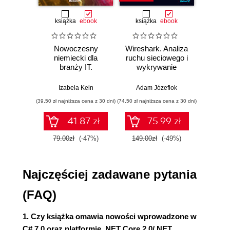
Kompilowanie i wykonywanie kodu
książka
ebook
książka
ebook
ksią
Kod źródłowy do książki C# 7.0
Używanie Dotnet CLI
Nowoczesny
Wireshark. Analiza
Aut
Używanie Visual Studio
niemiecki dla
ruchu sieciowego i
prze
Podstawy składni języka C#
branży IT.
wykrywanie
s
ZAGADNIENIE DLA
Praktyczne
włamań
ste
przykłady i
p
POCZĄTKUJĄCYCH
Izabela Kein
Adam Józefiok
Wito
ćwiczenia
Słowa kluczowe
(39,50 zł najniższa cena z 30 dni)
(74,50 zł najniższa cena z 30 dni)
(29,95 zł naj
Słowa kluczowe języka C#
41.87 zł
75.99 zł
Identyfikatory
ZAGADNIENIE DLA
79.00zł
(-47%)
149.00zł
(-49%)
59.9
ZAAWANSOWANYCH
Słowa kluczowe
Najczęściej zadawane pytania
Definicja typu
Metoda Main
(FAQ)
ZAGADNIENIE DLA
POCZĄTKUJĄCYCH
1. Czy książka omawia nowości wprowadzone w
Czym jest metoda
C# 7.0 oraz platformie .NET Core 2.0/.NET