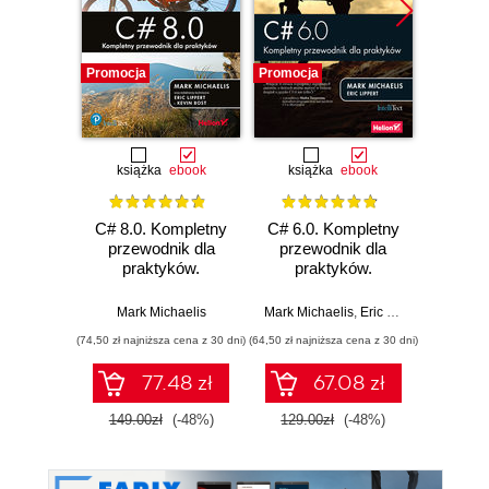
Promocja
Promocja
Promocj
książka
ebook
książka
ebook
ksią
C# 8.0. Kompletny
C# 6.0. Kompletny
C#. R
przewodnik dla
przewodnik dla
Wy
praktyków.
praktyków.
Wydanie VII
Wydanie V
Andrew 
Mark Michaelis
Mark Michaelis
,
Eric Lippert
(74,50 zł najniższa cena z 30 dni)
(64,50 zł najniższa cena z 30 dni)
(84,50 zł naj
77.48 zł
67.08 zł
149.00zł
(-48%)
129.00zł
(-48%)
169.0