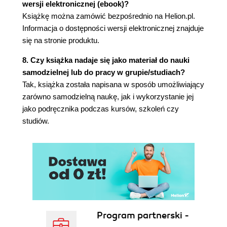
wersji elektronicznej (ebook)?
konsoli
Książkę można zamówić bezpośrednio na Helion.pl.
Komentarze
Informacja o dostępności wersji elektronicznej znajduje
ZAGADNIENIE DLA
się na stronie produktu.
POCZĄTKUJĄCYCH
8. Czy książka nadaje się jako materiał do nauki
XML
samodzielnej lub do pracy w grupie/studiach?
Wykonywanie kodu w środowisku
Tak, książka została napisana w sposób umożliwiający
zarządzanym i platforma CLI
zarówno samodzielną naukę, jak i wykorzystanie jej
Język CIL i narzędzie ILDASM
jako podręcznika podczas kursów, szkoleń czy
ZAGADNIENIE DLA
studiów.
ZAAWANSOWANYCH
Dane wyjściowe w języku CIL z
programu HelloWorld.exe
Różne wersje platformy .NET
Interfejsy API
Wersje języka C# i platformy .NET
.NET Standard
Podsumowanie
Program partnerski -
2. Typy danych