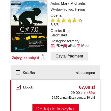
Autor:
Mark Michaelis
Wydawnictwo:
Helion
Ocena:
5.5
/
6
Opinie:
6
Stron:
840
Dostępne formaty:
PDF
ePub
Mobi
Czytaj fragment
Zajrzyj do książki
Książka
niedostępna
67,08 zł
Ebook
129,00 zł
(-48%)
64,50 zł najniższa cena z 30 dni
Dodaj do koszyka