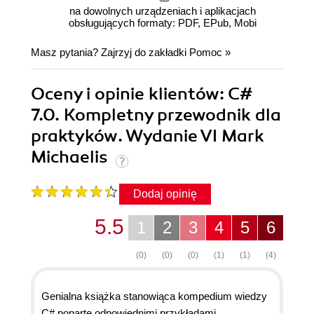
na dowolnych urządzeniach i aplikacjach
obsługujących formaty: PDF, EPub, Mobi
Masz pytania? Zajrzyj do zakładki
Pomoc
»
Oceny i opinie klientów: C#
7.0. Kompletny przewodnik dla
praktyków. Wydanie VI Mark
Michaelis
Dodaj opinię
5.5
1
2
3
4
5
6
(0)
(0)
(0)
(1)
(1)
(4)
Genialna książka stanowiąca kompedium wiedzy
C# poparte odpowiednimi przykładami,