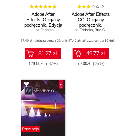
Adobe After
Adobe After Effects
Effects. Oficjalny
CC. Oficjalny
podręcznik. Edycja
podręcznik.
Lisa Fridsma
2023
Lisa Fridsma
Wydanie II
,
Brie Gyncild
(77,40 zł najniższa cena z 30 dni)
(47,40 zł najniższa cena z 30 dni)
81.27 zł
49.77 zł
129.00zł
(-37%)
79.00zł
(-37%)
Promocja