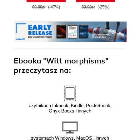
69.00zł
(-47%)
39.90zł
(-25%)
46.9
Ebooka
"Witt morphisms"
przeczytasz na:
czytnikach Inkbook, Kindle, Pocketbook,
Onyx Booxs i innych
systemach Windows, MacOS i innych