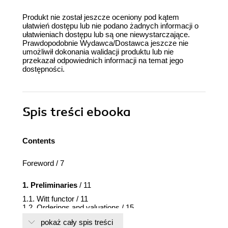
Produkt nie został jeszcze oceniony pod kątem
ułatwień dostępu lub nie podano żadnych informacji o
ułatwieniach dostępu lub są one niewystarczające.
Prawdopodobnie Wydawca/Dostawca jeszcze nie
umożliwił dokonania walidacji produktu lub nie
przekazał odpowiednich informacji na temat jego
dostępności.
Spis treści
ebooka
Contents
Foreword / 7
1. Preliminaries
/ 11
1.1. Witt functor / 11
1.2. Orderings and valuations / 15
1.3. Knebusch-Milnor exact sequence / 20
pokaż cały spis treści
1.4. Introduction to real curves / 23