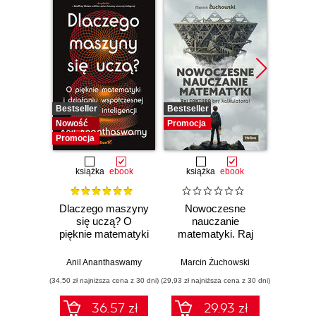
Bestseller
Bestseller
Promocj
Nowość
Promocja
Promocja
książka
ebook
książka
ebook
ksią
Dlaczego maszyny
Nowoczesne
Domo
się uczą? O
nauczanie
matema
pięknie matematyki
matematyki. Raj
7 i 8.
i działaniu
Cantora bez
współczesnej
kalkulatora?
Anil Ananthaswamy
Marcin Żuchowski
Danu
sztucznej
(34,50 zł najniższa cena z 30 dni)
(29,93 zł najniższa cena z 30 dni)
(23,45 zł naj
inteligencji
36.57 zł
29.93 zł