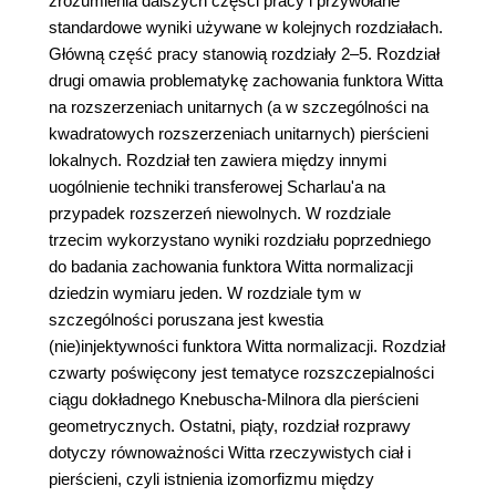
zrozumienia dalszych części pracy i przywołane
standardowe wyniki używane w kolejnych rozdziałach.
Główną część pracy stanowią rozdziały 2–5. Rozdział
drugi omawia problematykę zachowania funktora Witta
na rozszerzeniach unitarnych (a w szczególności na
kwadratowych rozszerzeniach unitarnych) pierścieni
lokalnych. Rozdział ten zawiera między innymi
uogólnienie techniki transferowej Scharlau'a na
przypadek rozszerzeń niewolnych. W rozdziale
trzecim wykorzystano wyniki rozdziału poprzedniego
do badania zachowania funktora Witta normalizacji
dziedzin wymiaru jeden. W rozdziale tym w
szczególności poruszana jest kwestia
(nie)injektywności funktora Witta normalizacji. Rozdział
czwarty poświęcony jest tematyce rozszczepialności
ciągu dokładnego Knebuscha-Milnora dla pierścieni
geometrycznych. Ostatni, piąty, rozdział rozprawy
dotyczy równoważności Witta rzeczywistych ciał i
pierścieni, czyli istnienia izomorfizmu między