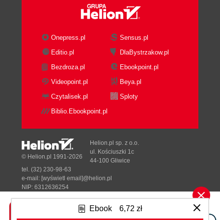
Onepress.pl
Sensus.pl
Editio.pl
DlaBystrzakow.pl
Bezdroza.pl
Ebookpoint.pl
Videopoint.pl
Beya.pl
Czytalisek.pl
Sploty
Biblio.Ebookpoint.pl
Helion.pl sp. z o.o.
ul. Kościuszki 1c
© Helion.pl 1991-2026
44-100 Gliwice
tel. (32) 230-98-63
e-mail:
[wyświetl email]@helion.pl
NIP: 6312636254
Regon: 241989027
Ebook
6,72 zł
Designed with ♥ by
Tonik.pl