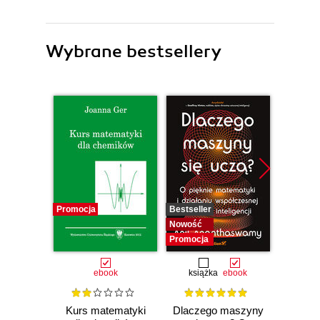
Wybrane bestsellery
Promocja
Bestseller
Bestselle
Nowość
Promocj
Promocja
ebook
książka
ebook
ksią
Kurs matematyki
Dlaczego maszyny
Now