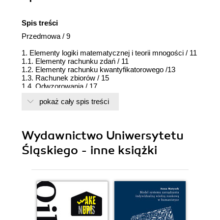
Spis treści
Przedmowa / 9
1. Elementy logiki matematycznej i teorii mnogości / 11
1.1. Elementy rachunku zdań / 11
1.2. Elementy rachunku kwantyfikatorowego /13
1.3. Rachunek zbiorów / 15
1.4. Odwzorowania / 17
1.5. Zadania / 21
pokaż cały spis treści
2. Liczby rzeczywiste i zespolone. Funkcje
elementarne / 23
2.1. Własności zbioru liczb rzeczywistych / 23
Wydawnictwo Uniwersytetu
2.2. Funkcje monotoniczne i wypukłe / 30
2.3. Funkcje elementarne / 34
Śląskiego - inne książki
2.4. Liczby zespolone / 51
2.5. Zadania / 58
3. Elementy algebry liniowej / 61
3.1. Macierze / 61
3.2. Wyznaczniki / 65
3.3. Wzory Cramera / 74
3.4. Układy liniowe / 80
3.5. Przestrzenie liniowe / 84