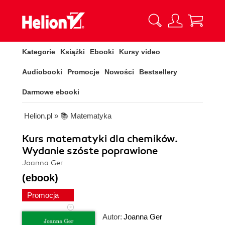
Kategorie
Książki
Ebooki
Kursy video
Audiobooki
Promocje
Nowości
Bestsellery
Darmowe ebooki
Helion.pl
»
📚 Matematyka
Kurs matematyki dla chemików.
Wydanie szóste poprawione
Joanna Ger
(ebook)
Promocja
Autor:
Joanna Ger