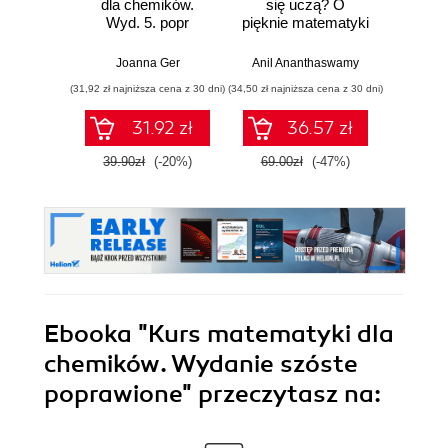
dla chemików.
się uczą? O
na
Wyd. 5. popr
pięknie matematyki
matem
i działaniu
Can
współczesnej
kal
Joanna Ger
Anil Ananthaswamy
Marci
sztucznej
(31,92 zł najniższa cena z 30 dni)
(34,50 zł najniższa cena z 30 dni)
(29,93 zł naj
inteligencji
31.92 zł
36.57 zł
39.90zł
(-20%)
69.00zł
(-47%)
39.9
Ebooka
"Kurs matematyki dla
chemików. Wydanie szóste
poprawione"
przeczytasz na: