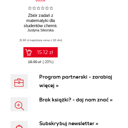
ebook
Zbiór zadań z
matematyki dla
studentów chemii.
Justyna Sikorska
Wyd. 5
(6,90 zł najniższa cena z 30 dni)
15.12 zł
18.90 zł
(-20%)
Program partnerski - zarabiaj
więcej »
Brak książki? - daj nam znać »
Subskrybuj newsletter »