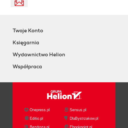
Twoje Konto
Księgarnia
Wydawnictwo Helion
Współpraca
Onepress.pl
Sensus.pl
Editio.pl
DlaBystrzakow.pl
Bezdroza.pl
Ebookpoint.pl