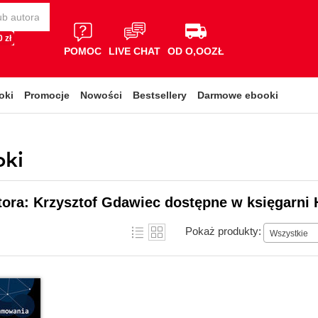
 zł
POMOC
LIVE CHAT
OD O,OOZŁ
oki
Promocje
Nowości
Bestsellery
Darmowe ebooki
oki
tora: Krzysztof Gdawiec dostępne w księgarni 
Pokaż produkty:
Wszystkie