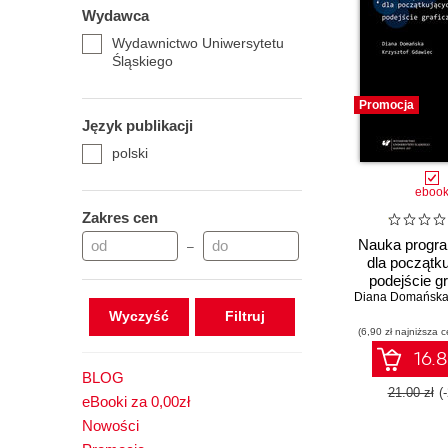
Wydawca
Wydawnictwo Uniwersytetu
Śląskiego
Promocja
Język publikacji
polski
eboo
Zakres cen
Nauka progr
–
dla początk
podejście g
Diana Domańsk
Wyczyść
(6,90 zł najniższa c
16.8
BLOG
21.00 zł
(
eBooki za 0,00zł
Nowości