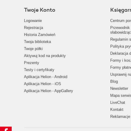
Twoje Konto
Księgar
Logowanie
Centrum po
Rejestracja
Przewodnik 
słabowidząc
Historia Zamówień
Regulamin s
Twoja biblioteka
Polityka pr
Twoje półki
Deklaracja 
Aktywuj kod na produkty
Formy i kos
Prezenty
Formy płatn
Testy i certyfikaty
Usprawnij 
Aplikacja Helion - Android
Blog
Aplikacja Helion - iOS
Newsletter
Aplikacja Helion - AppGallery
Mapa serwi
LiveChat
Kontakt
Reklamacje 