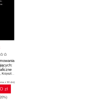
k
amowania
ujących:
raficzne
a
,
Krzysztof Gdawiec
ena z 30 dni)
0 zł
-20%)