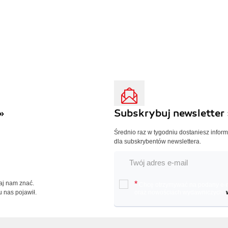
»
Subskrybuj newsletter 
Średnio raz w tygodniu dostaniesz infor
dla subskrybentów newslettera.
Daj nam znać.
*
Chcę otrzymywać na podany e-ma
u nas pojawił.
oraz nowościach wydawniczych.