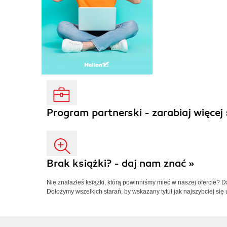
Program partnerski - zarabiaj więcej 
Brak książki? - daj nam znać »
Nie znalazłeś książki, którą powinniśmy mieć w naszej ofercie? 
Dołożymy wszelkich starań, by wskazany tytuł jak najszybciej się 