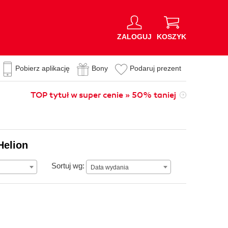
ZALOGUJ
KOSZYK
Pobierz aplikację
Bony
Podaruj prezent
TOP tytuł w super cenie » 50% taniej
Helion
Data wydania
Sortuj wg:
Data wydania