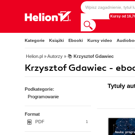
Kursy od 16,70
Kategorie
Książki
Ebooki
Kursy video
Audiobo
Helion.pl
» Autorzy
» 📚
Krzysztof Gdawiec
Krzysztof Gdawiec - ebo
Tytuły au
Podkategorie:
Programowanie
Format
PDF
1