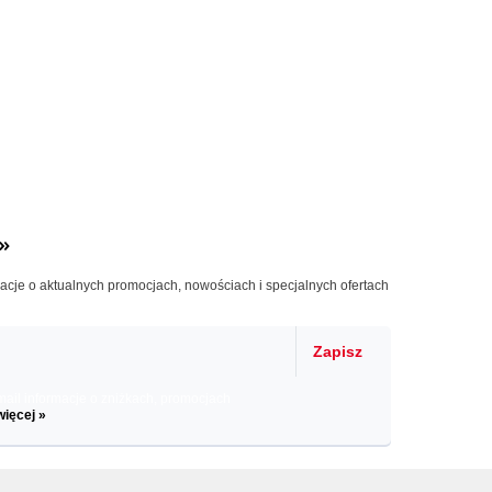
»
macje o aktualnych promocjach, nowościach i specjalnych ofertach
Zapisz
il informacje o zniżkach, promocjach
więcej »