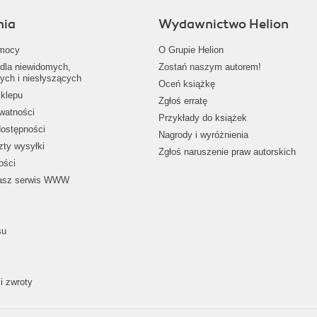
nia
Wydawnictwo Helion
mocy
O Grupie Helion
dla niewidomych,
Zostań naszym autorem!
ych i niesłyszących
Oceń książkę
klepu
Zgłoś erratę
ywatności
Przykłady do książek
dostępności
Nagrody i wyróżnienia
zty wysyłki
Zgłoś naruszenie praw autorskich
ości
nasz serwis WWW
su
i zwroty