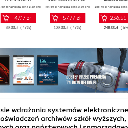
4,50 zł najniższa cena z 30 dni)
(54,50 zł najniższa cena z 30 dni)
(186,75 zł najniższa cena 
47.17 zł
57.77 zł
236.55 
89.00zł
(-47%)
109.00zł
(-47%)
249.00zł
(-5%
sie wdrażania systemów elektroniczn
doświadczeń archiwów szkół wyższych,
alnych oraz państwowych i samorządow