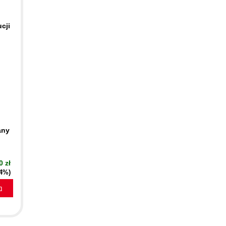
cji
any
0 zł
44%)
a