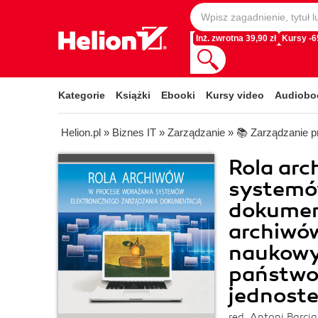
Inż. zwrotna 39,90 zł
Kursy -
Kategorie
Książki
Ebooki
Kursy video
Audiobo
Helion.pl
»
Biznes IT
»
Zarządzanie
»
📚 Zarządzanie p
Rola arc
systemów
dokumen
archiwów
naukowyc
państwo
jednoste
red. Antoni Barci