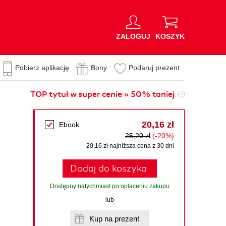
ZALOGUJ
KOSZYK
Pobierz aplikację
Bony
Podaruj prezent
TOP tytuł w super cenie » 50% taniej
20,16 zł
Ebook
25,20 zł
(-20%)
20,16 zł najniższa cena z 30 dni
Dodaj do koszyka
Dostępny natychmiast po opłaceniu zakupu
lub
Kup na prezent