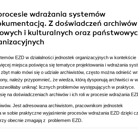
 procesie wdrażania systemów
dokumentacją. Z doświadczeń archiwów
kowych i kulturalnych oraz państwowyc
anizacyjnych
stemów EZD w działalności jednostek organizacyjnych w kontekście
więcej miejsca poświęca się tematyce projektowania i wdrażania sy
 zbyt mało mówi się o udziale archiwistów, często można odnieść wr
rony, należy przypomnieć, że wiedza, którą dysponują archiwiści w w
zwoliłaby uniknąć licznych problemów występujących w praktyce.
 się na doświadczeniach archiwów i ich roli w procesie wdrażania EZ
hiwów. Jest adresowana archiwistom, pracownikom jednostek
a w sobie praktyczne wyjaśnienie procesów wdrażania EZD dzięki 
tórzy obecnie zmagają z problemem EZD.