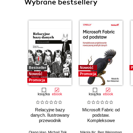
Wybrane bestsellery
Bestseller
Nowość
P
Nowość
Promocja
Promocja
książka
ebook
książka
ebook
Relacyjne bazy
Microsoft Fabric od
danych. Ilustrowany
podstaw.
przewodnik
Kompleksowe
projektowanie
nowoczesnej
Qiang Hao
,
Michail Tsikerdekis
Nikola Ilic
,
Ben Weissman