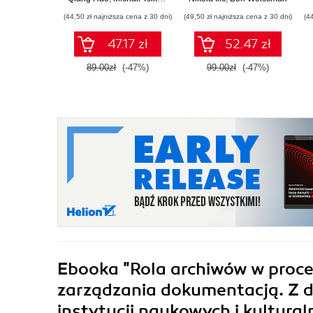
analityki danych
(44,50 zł najniższa cena z 30 dni)
(49,50 zł najniższa cena z 30 dni)
(4
47.17 zł
52.47 zł
89.00zł
(-47%)
99.00zł
(-47%)
Ebooka
"Rola archiwów w proce
zarządzania dokumentacją. Z 
instytucji naukowych i kultur