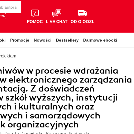
65%
POMOC
LIVE CHAT
OD O,OOZŁ
oki
Promocje
Nowości
Bestsellery
Darmowe ebooki
rojektami
hiwów w procesie wdrażania
 elektronicznego zarządzania
tacją. Z doświadczeń
 szkół wyższych, instytucji
h i kulturalnych oraz
wych i samorządowych
k organizacyjnych
ak, Dorota Drzewiecka, Katarzyna Pepłowska