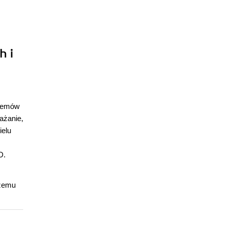
h i
stemów
ażanie,
ielu
D.
czemu