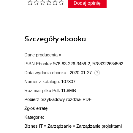
Dodaj opinię
Szczegóły
ebooka
Dane producenta
»
ISBN Ebooka:
978-83-226-3459-2, 9788322634592
Data wydania ebooka :
2020-01-27
Numer z katalogu:
107807
Rozmiar pliku Pdf:
11.8MB
Pobierz przykładowy rozdział PDF
Zgłoś erratę
Kategorie:
Biznes IT
»
Zarządzanie
»
Zarządzanie projektami