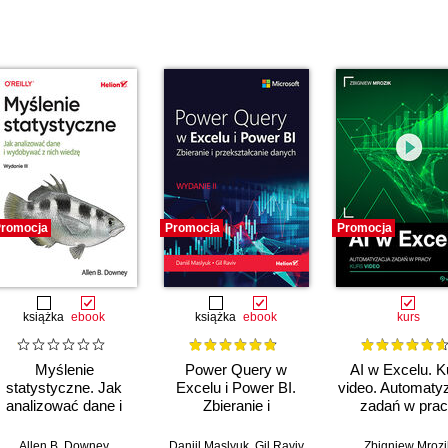
romocja
Promocja
Promocja
książka
ebook
książka
ebook
kurs
Myślenie
Power Query w
AI w Excelu. K
statystyczne. Jak
Excelu i Power BI.
video. Automaty
analizować dane i
Zbieranie i
zadań w pra
wydobywać z nich
przekształcanie
wiedzę. Wydanie III
danych. Wydanie II
Allen B. Downey
Daniil Maslyuk
,
Gil Raviv
Zbigniew Mrozi