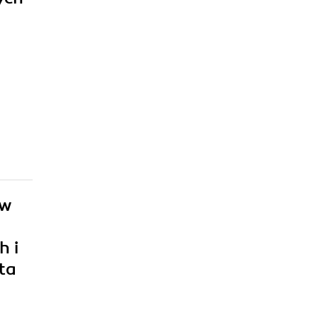
ów
h i
ta