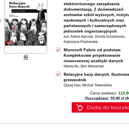
elektronicznego zarządzania
dokumentacją. Z doświadczeń
archiwów szkół wyższych, instytu
naukowych i kulturalnych oraz
państwowych i samorządowych
jednostek organizacyjnych
red. Antoni Barciak
,
Dorota Drzewiecka
,
Katarzyna Pepłowska
Microsoft Fabric od podstaw.
Kompleksowe projektowanie
nowoczesnej analityki danych
Nikola Ilic
,
Ben Weissman
Relacyjne bazy danych. Ilustrow
przewodnik
Qiang Hao
,
Michail Tsikerdekis
Cena zestawu:
119.8
Oszczędzasz: 93,40 zł (
Dodaj do koszyk