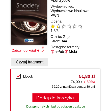
Piotr Sydow
Wydawnictwo:
Wydawnictwo Naukowe
PWN
Ocena:
1.5
/
6
Opinie:
2
Stron:
344
Dostępne formaty:
Zajrzyj do książki
ePub
Mobi
Czytaj fragment
51,80 zł
Ebook
74,00 zł
(-30%)
59,20 zł najniższa cena z 30 dni
Dodaj do koszyka
Dostępny natychmiast po opłaceniu zakupu