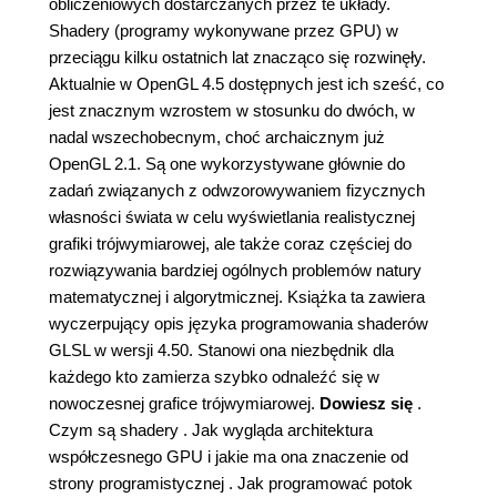
obliczeniowych dostarczanych przez te układy.
Shadery (programy wykonywane przez GPU) w
przeciągu kilku ostatnich lat znacząco się rozwinęły.
Aktualnie w OpenGL 4.5 dostępnych jest ich sześć, co
jest znacznym wzrostem w stosunku do dwóch, w
nadal wszechobecnym, choć archaicznym już
OpenGL 2.1. Są one wykorzystywane głównie do
zadań związanych z odwzorowywaniem fizycznych
własności świata w celu wyświetlania realistycznej
grafiki trójwymiarowej, ale także coraz częściej do
rozwiązywania bardziej ogólnych problemów natury
matematycznej i algorytmicznej. Książka ta zawiera
wyczerpujący opis języka programowania shaderów
GLSL w wersji 4.50. Stanowi ona niezbędnik dla
każdego kto zamierza szybko odnaleźć się w
nowoczesnej grafice trójwymiarowej.
Dowiesz się
.
Czym są shadery . Jak wygląda architektura
współczesnego GPU i jakie ma ona znaczenie od
strony programistycznej . Jak programować potok