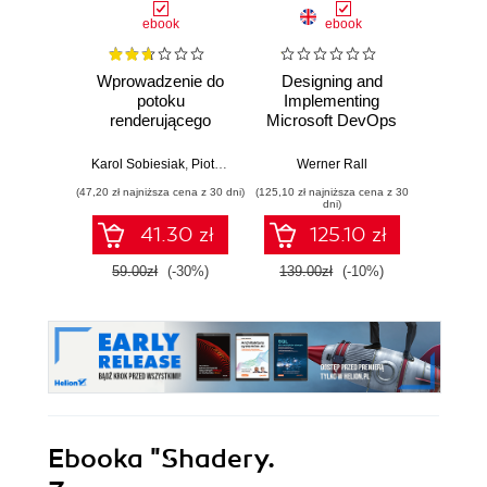
ebook
ebook
Wprowadzenie do
Designing and
The
potoku
Implementing
Enginee
renderującego
Microsoft DevOps
A ru
OpenGL
Solutions AZ 400
build
Certification Guide.
syst
Karol Sobiesiak
,
Piotr Sydow
Werner Rall
Miche
Gain Azure
resil
(47,20 zł najniższa cena z 30 dni)
(125,10 zł najniższa cena z 30
(116,10 zł 
DevOps expertise,
dni)
pass the AZ-400
41.30 zł
125.10 zł
with confidence,
and boost your
59.00zł
(-30%)
139.00zł
(-10%)
129.0
cloud career
Ebooka
"Shadery.