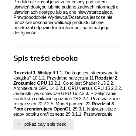
Produkt nie został jeszcze oceniony pod kątem
ułatwień dostępu lub nie podano żadnych informacji o
ułatwieniach dostępu lub są one niewystarczające.
Prawdopodobnie Wydawca/Dostawca jeszcze nie
umożliwił dokonania walidacji produktu lub nie
przekazał odpowiednich informacji na temat jego
dostępności.
Spis treści
ebooka
Rozdział 1. Wstęp
9 1.1. Do kogo jest skierowana ta
książka? 10 1.2. Przydatne narzędzia 11
Rozdział 2.
Zrozumieć GPU
13 2.1. Co to jest Shader? 13 2.2.
Architektura GPU 14 2.2.1. GPU versus CPU 15 2.2.2.
Jednostki wykonawcze GPU 16 2.2.3. Przełączanie
kontekstu i unikanie opóźnień 19 2.2.4. Przetwarzanie
rozgałęzień 20 2.2.5. Model pamięci 22
Rozdział 3.
Potok renderujący OpenGL
29 3.1. Najważniejsze
etapy potoku grafi cznego 29 3.1.1. Przetwarzanie
geometrii 29 3.1.2. Rasteryzacja 30 3.1.3.
pokaż cały spis treści
Przetwarzanie fragmentów 31 3.1.4. Postprocess
fragmentów 32 3.2. Wprowadzenie do
programowalnego potoku 32 3.2.1. Shader