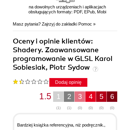
na dowolnych urządzeniach i aplikacjach
obsługujących formaty: PDF, EPub, Mobi
Masz pytania? Zajrzyj do zakładki
Pomoc
»
Oceny i opinie klientów:
Shadery. Zaawansowane
programowanie w GLSL Karol
Sobiesiak, Piotr Sydow
Dodaj opinię
1.5
1
2
3
4
5
6
(1)
(1)
(0)
(0)
(0)
(0)
Bardziej książka referencyjna, niż podręcznik.,