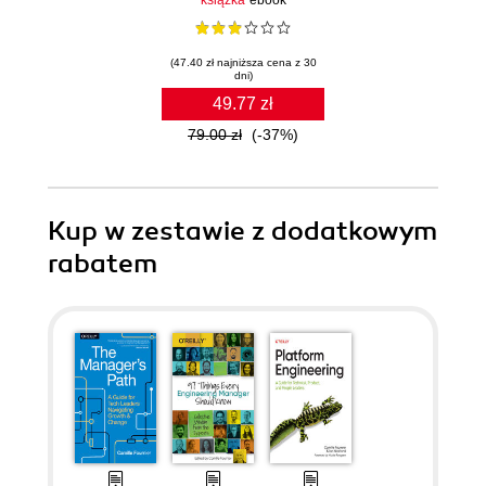
książka
ebook
(47.40 zł najniższa cena z 30
dni)
49.77 zł
79.00 zł
(-37%)
Kup w zestawie z dodatkowym
rabatem