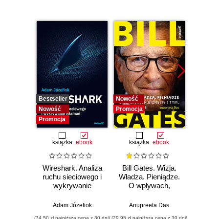
Bestseller
Nowość
Bestselle
Nowość
Promocja
Nowość
Promocja
Promocj
książka
ebook
książka
ebook
ksią
Wireshark. Analiza
Bill Gates. Wizja.
Zar
ruchu sieciowego i
Władza. Pieniądze.
powier
wykrywanie
O wpływach,
włamań
biznesie i tym, co
cyberb
niejawne
Strateg
Adam Józefiok
Anupreeta Das
Ron Edd
ochro
(74,50 zł najniższa cena z 30 dni)
(29,95 zł najniższa cena z 30 dni)
(49,50 zł naj