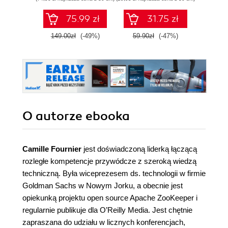
cy
75.99 zł
31.75 zł
149.00zł
(-49%)
59.90zł
(-47%)
99.0
O autorze
ebooka
Camille Fournier
jest doświadczoną liderką łączącą
rozległe kompetencje przywódcze z szeroką wiedzą
techniczną. Była wiceprezesem ds. technologii w firmie
Goldman Sachs w Nowym Jorku, a obecnie jest
opiekunką projektu open source Apache ZooKeeper i
regularnie publikuje dla O’Reilly Media. Jest chętnie
zapraszana do udziału w licznych konferencjach,