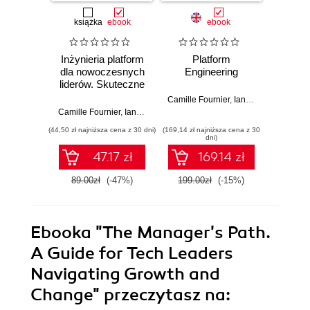
książka
ebook
ebook
Inżynieria platform
Platform
97 Th
dla nowoczesnych
Engineering
Eng
liderów. Skuteczne
Manag
zarządzanie
Know.
Camille Fournier
,
Ian Nowland
systemami i
Wisdo
Camille Fournier
,
Ian Nowland
,
Nicole Forsgren
Camil
zespołami
E
(44,50 zł najniższa cena z 30 dni)
(169,14 zł najniższa cena z 30
(118,15 zł 
dni)
47.17 zł
169.14 zł
89.00zł
(-47%)
199.00zł
(-15%)
139.0
Ebooka
"The Manager's Path.
A Guide for Tech Leaders
Navigating Growth and
Change"
przeczytasz na: