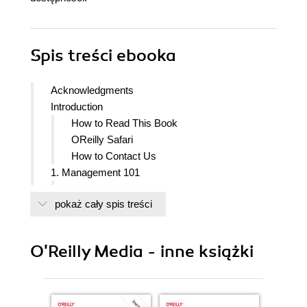
Spis treści
ebooka
Acknowledgments
Introduction
How to Read This Book
OReilly Safari
How to Contact Us
1. Management 101
What to Expect from a Manager
pokaż cały spis treści
One-on-One Meetings
Feedback and Workplace Guidance
Training and Career Growth
O'Reilly Media - inne książki
How to Be Managed
Spend Time Thinking About What You
Want
You Are Responsible for Yourself