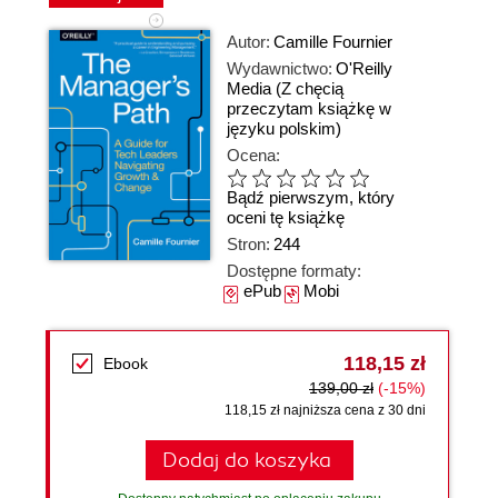
Autor:
Camille Fournier
Wydawnictwo:
O'Reilly
Media
(Z chęcią
przeczytam książkę w
języku polskim)
Ocena:
Bądź pierwszym, który
oceni tę książkę
Stron:
244
Dostępne formaty:
ePub
Mobi
118,15 zł
Ebook
139,00 zł
(-15%)
118,15 zł najniższa cena z 30 dni
Dodaj do koszyka