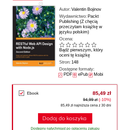
Autor:
Valentin Bojinov
Wydawnictwo:
Packt
Publishing
(Z chęcią
przeczytam książkę w
języku polskim)
Ocena:
Bądź pierwszym, który
oceni tę książkę
Stron:
148
Dostępne formaty:
PDF
ePub
Mobi
85,49 zł
Ebook
94,99 zł
(-10%)
85,49 zł najniższa cena z 30 dni
Dodaj do koszyka
Dostępny natychmiast po opłaceniu zakupu