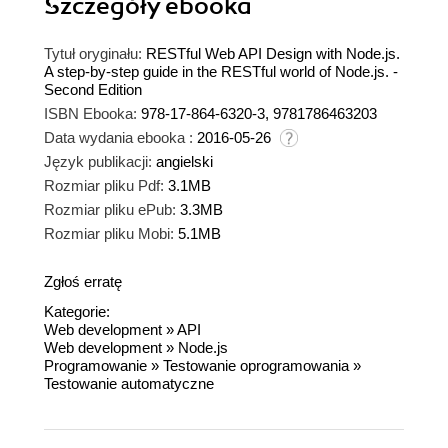
Szczegóły
ebooka
Tytuł oryginału:
RESTful Web API Design with Node.js.
A step-by-step guide in the RESTful world of Node.js. -
Second Edition
ISBN Ebooka:
978-17-864-6320-3, 9781786463203
Data wydania ebooka :
2016-05-26
Język publikacji:
angielski
Rozmiar pliku Pdf:
3.1MB
Rozmiar pliku ePub:
3.3MB
Rozmiar pliku Mobi:
5.1MB
Zgłoś erratę
Kategorie:
Web development
»
API
Web development
»
Node.js
Programowanie
»
Testowanie oprogramowania
»
Testowanie automatyczne