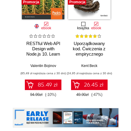
Promocja
Promocja
Bestselle
Promocj
ebook
książka
ebook
ksią
RESTful Web API
Uporządkowany
U
Design with
kod. Ćwiczenia z
mas
Node.js 10. Learn
empirycznego
użyci
to create robust
projektowania
Lear
RESTful web
oprogramowania
Ten
Valentin Bojinov
Kent Beck
Auré
services with
Wyd
(85,49 zł najniższa cena z 30 dni)
(24,95 zł najniższa cena z 30 dni)
(89,50 zł naj
Node.js,
MongoDB, and
85.49 zł
26.45 zł
Express.js - Third
Edition
94.99zł
(-10%)
49.90zł
(-47%)
179.0