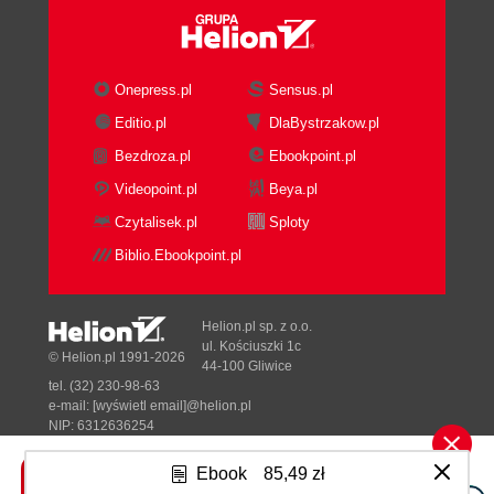
Onepress.pl
Sensus.pl
Editio.pl
DlaBystrzakow.pl
Bezdroza.pl
Ebookpoint.pl
Videopoint.pl
Beya.pl
Czytalisek.pl
Sploty
Biblio.Ebookpoint.pl
Helion.pl sp. z o.o.
ul. Kościuszki 1c
© Helion.pl 1991-2026
44-100 Gliwice
tel. (32) 230-98-63
e-mail:
[wyświetl email]@helion.pl
NIP: 6312636254
Regon: 241989027
Ebook
85,49 zł
Designed with ♥ by
Tonik.pl