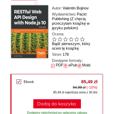
Autor:
Valentin Bojinov
Wydawnictwo:
Packt
Publishing
(Z chęcią
przeczytam książkę w
języku polskim)
Ocena:
Bądź pierwszym, który
oceni tę książkę
Stron:
178
Dostępne formaty:
PDF
ePub
Mobi
85,49 zł
Ebook
94,99 zł
(-10%)
85,49 zł najniższa cena z 30 dni
Dodaj do koszyka
Dostępny natychmiast po opłaceniu zakupu