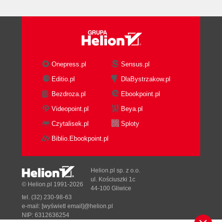
Onepress.pl
Sensus.pl
Editio.pl
DlaBystrzakow.pl
Bezdroza.pl
Ebookpoint.pl
Videopoint.pl
Beya.pl
Czytalisek.pl
Sploty
Biblio.Ebookpoint.pl
Helion.pl sp. z o.o.
ul. Kościuszki 1c
© Helion.pl 1991-2026
44-100 Gliwice
tel. (32) 230-98-63
e-mail:
[wyświetl email]@helion.pl
NIP: 6312636254