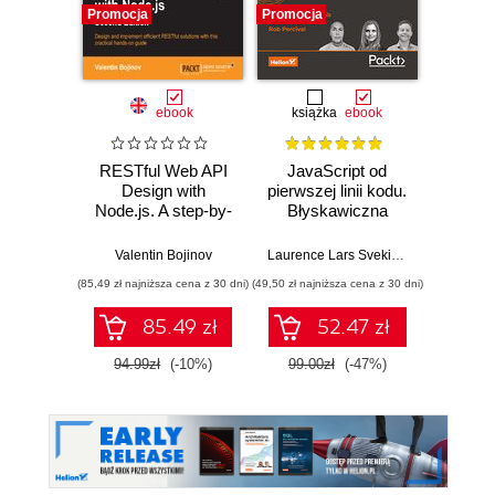
Promocja
Promocja
Nowość
Promocj
ebook
książka
ebook
RESTful Web API
JavaScript od
L
Design with
pierwszej linii kodu.
JavaS
Node.js. A step-by-
Błyskawiczna
Stru
step guide in the
nauka pisania gier,
Alg
RESTful world of
stron WWW i
Enha
Valentin Bojinov
Laurence Lars Svekis
,
Maaike van Pu
Loiane G
Node.js. - Second
aplikacji
probl
(85,49 zł najniższa cena z 30 dni)
(49,50 zł najniższa cena z 30 dni)
(125,10 zł 
Edition
internetowych
skills 
and T
85.49 zł
52.47 zł
Four
94.99zł
(-10%)
99.00zł
(-47%)
139.0