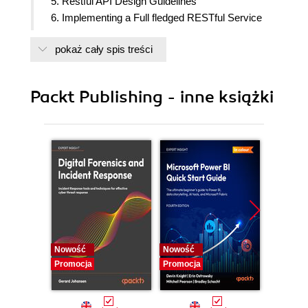
5. Restful API Design Guidelines
6. Implementing a Full fledged RESTful Service
7. Preparing a RESTful API for Production
pokaż cały spis treści
8. Consuming a RESTful API
9. Securing the application
Packt Publishing - inne książki
Nowość
Nowość
Nowość
Promocja
Promocja
Promocj