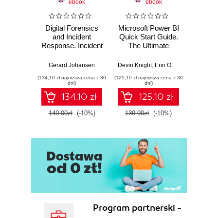
ebook
ebook
Digital Forensics
Microsoft Power BI
Pract
and Incident
Quick Start Guide.
Intel
Response. Incident
The Ultimate
Data-D
Response tools
Beginner's Guide
Hunti
and techniques for
to Power BI, Data
your c
Gerard Johansen
Devin Knight
,
Erin Ostrowsky
,
Mitchel
effective cyber
Storytelling, AI
effor
(134,10 zł najniższa cena z 30
(125,10 zł najniższa cena z 30
(116,10 zł 
threat response -
Tools, and
dete
dni)
dni)
Fourth Edition
Microsoft Fabric -
def
134.10 zł
125.10 zł
Fourth Edition
ATT&C
tool
149.00zł
(-10%)
139.00zł
(-10%)
129.0
E
Program partnerski -