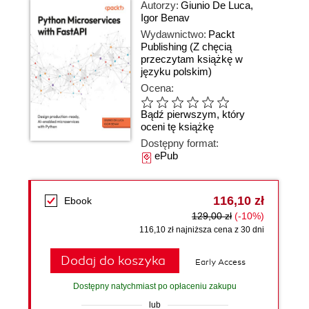
Autorzy:
Giunio De Luca
,
Igor Benav
Wydawnictwo:
Packt
Publishing
(Z chęcią
przeczytam książkę w
języku polskim)
Ocena:
Bądź pierwszym, który
oceni tę książkę
Dostępny format:
ePub
116,10 zł
Ebook
129,00 zł
(-10%)
116,10 zł najniższa cena z 30 dni
Dodaj do koszyka
Early Access
Dostępny natychmiast po opłaceniu zakupu
lub