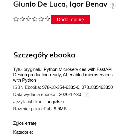
Giunio De Luca, Igor Benav
Dodaj opinię
Szczegóły
ebooka
Tytuł oryginału:
Python Microservices with FastAPI.
Design production-ready, AI-enabled microservices
with Python
ISBN Ebooka:
978-18-354-6339-0, 9781835463390
Data wydania ebooka :
2026-12-30
Język publikacji:
angielski
Rozmiar pliku ePub:
9.9MB
Zgłoś erratę
Kategorie: