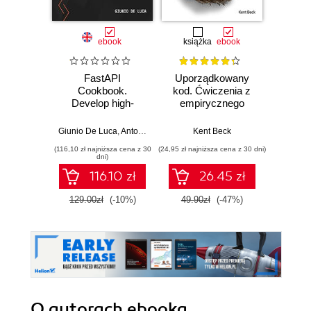
ebook
książka
ebook
ksią
FastAPI
Uporządkowany
U
Cookbook.
kod. Ćwiczenia z
mas
Develop high-
empirycznego
użyci
performance APIs
projektowania
Lear
and web
oprogramowania
Ten
Giunio De Luca
,
Antonio Ferraro
Kent Beck
Auré
applications with
Wyd
(116,10 zł najniższa cena z 30
(24,95 zł najniższa cena z 30 dni)
(89,50 zł naj
Python
dni)
116.10 zł
26.45 zł
129.00zł
(-10%)
49.90zł
(-47%)
179.0
O autorach
ebooka