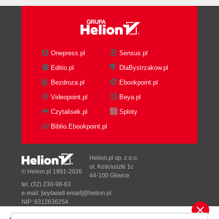
Onepress.pl
Sensus.pl
Editio.pl
DlaBystrzakow.pl
Bezdroza.pl
Ebookpoint.pl
Videopoint.pl
Beya.pl
Czytalisek.pl
Sploty
Biblio.Ebookpoint.pl
Helion.pl sp. z o.o.
ul. Kościuszki 1c
© Helion.pl 1991-2026
44-100 Gliwice
tel. (32) 230-98-63
e-mail:
[wyświetl email]@helion.pl
NIP: 6312636254
Regon: 241989027