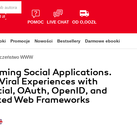
 zł
POMOC
LIVE CHAT
OD O,OOZŁ
oki
Promocje
Nowości
Bestsellery
Darmowe ebooki
ieczeństwo WWW
ing Social Applications.
 Viral Experiences with
ial, OAuth, OpenID, and
uted Web Frameworks