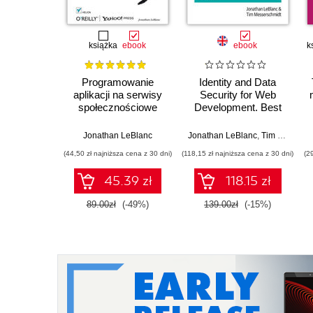
książka
ebook
ebook
k
Programowanie
Identity and Data
aplikacji na serwisy
Security for Web
społecznościowe
Development. Best
Practices
Jonathan LeBlanc
Jonathan LeBlanc
,
Tim Messerschmidt
(44,50 zł najniższa cena z 30 dni)
(118,15 zł najniższa cena z 30 dni)
(2
45.39 zł
118.15 zł
89.00zł
(-49%)
139.00zł
(-15%)