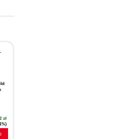
.
ild
s
2 zł
21%)
a