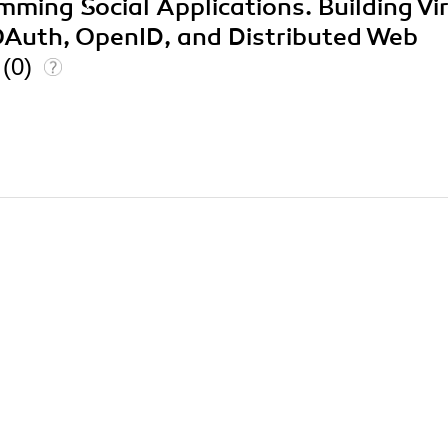
mming Social Applications. Building Vir
OAuth, OpenID, and Distributed Web
c
(0)