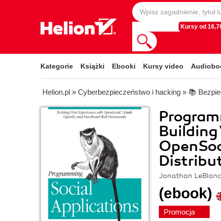
Kursy od 16,70
Kategorie
Książki
Ebooki
Kursy video
Audiobo
Helion.pl
»
Cyberbezpieczeństwo i hacking
»
📚 Bezp
Programm
Building
OpenSoc
Distrib
Jonathan LeBlanc
(ebook)
Promocja