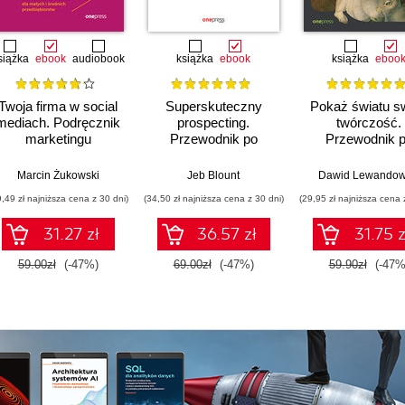
siążka
ebook
audiobook
książka
ebook
książka
eboo
Twoja firma w social
Superskuteczny
Pokaż światu s
mediach. Podręcznik
prospecting.
twórczość.
marketingu
Przewodnik po
Przewodnik 
internetowego dla
rozmowach
budowaniu ma
małych i średnich
handlowych i
osobistej w soc
Marcin Żukowski
Jeb Blount
Dawid Lewandow
przedsiębiorstw.
zarządzaniu lejkiem
mediach
9,49 zł najniższa cena z 30 dni)
(34,50 zł najniższa cena z 30 dni)
(29,95 zł najniższa cena 
Wydanie IV
sprzedażowym za
poszerzone
pomocą social
31.27 zł
36.57 zł
31.75 z
mediów, telefonu i e-
mailingu
59.00zł
(-47%)
69.00zł
(-47%)
59.90zł
(-47%