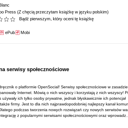
Blanc
oo Press
(Z chęcią przeczytam książkę w języku polskim)
Bądź pierwszym, który oceni tę książkę
ePub
Mobi
 na serwisy społecznościowe
ręcznik o platformie OpenSocial! Serwisy społecznościowe w zasadzie
panowały Internet. Mówią o nich wszyscy i korzystają z nich wszyscy! P
es używały ich tylko osoby prywatne, jednak błyskawicznie ich potencjał
 także firmy. Jest to dla nich najprawdopodobniej najlepszy kanał komun
 Dlatego podczas tworzenia nowych rozwiązań czy nowych serwisów wa
ntegrację z popularnymi serwisami społecznościowymi oraz wprowadz..