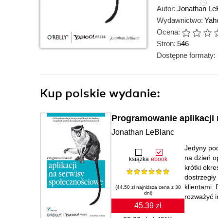
Autor:
Jonathan Le
Wydawnictwo:
Yah
Ocena:
Stron:
546
Dostępne formaty:
Kup polskie wydanie:
Programowanie aplikacji
Jonathan LeBlanc
Jedyny pod
na dzień o
książka
ebook
krótki okr
dostrzegły
klientami.
(44.50 zł najniższa cena z 30
dni)
rozważyć i
45.39 zł