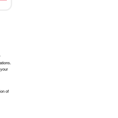
r
ations.
 your
ion of