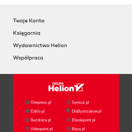
Twoje Konto
Księgarnia
Wydawnictwo Helion
Współpraca
Onepress.pl
Sensus.pl
Editio.pl
DlaBystrzakow.pl
Bezdroza.pl
Ebookpoint.pl
Videopoint.pl
Beya.pl