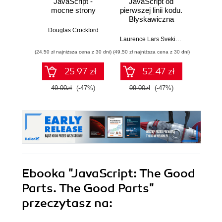
JavaScript -
JavaScript od
L
mocne strony
pierwszej linii kodu.
JavaS
Błyskawiczna
Stru
nauka pisania gier,
Alg
Douglas Crockford
stron WWW i
Enha
Laurence Lars Svekis
,
Maaike van Pu
Loiane G
aplikacji
probl
(24,50 zł najniższa cena z 30 dni)
(49,50 zł najniższa cena z 30 dni)
(125,10 zł 
internetowych
skills 
and T
25.97 zł
52.47 zł
Four
49.00zł
(-47%)
99.00zł
(-47%)
139.0
Ebooka
"JavaScript: The Good
Parts. The Good Parts"
przeczytasz na: