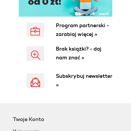
The Function Invocation Pattern
The Constructor Invocation Pattern
The Apply Invocation Pattern
Arguments
Program partnerski -
Return
zarabiaj więcej »
Exceptions
Augmenting Types
Brak książki? - daj
Recursion
nam znać »
Scope
Closure
Callbacks
Subskrybuj newsletter
Module
»
Cascade
Curry
Memoization
5. Inheritance
Pseudoclassical
Twoje Konto
Object Specifiers
Prototypal