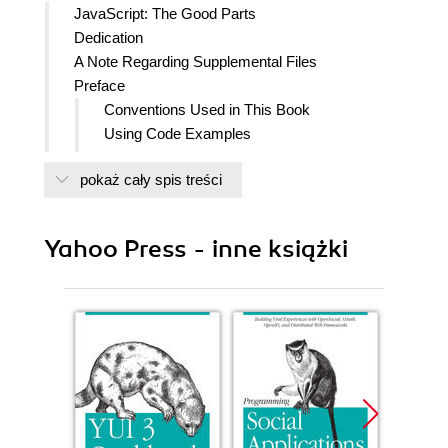
JavaScript: The Good Parts
Dedication
A Note Regarding Supplemental Files
Preface
Conventions Used in This Book
Using Code Examples
Safari Books Online
pokaż cały spis treści
How to Contact Us
Acknowledgments
1. Good Parts
Yahoo Press - inne książki
Why JavaScript?
Analyzing JavaScript
A Simple Testing Ground
2. Grammar
Whitespace
Names
Numbers
Strings
Statements