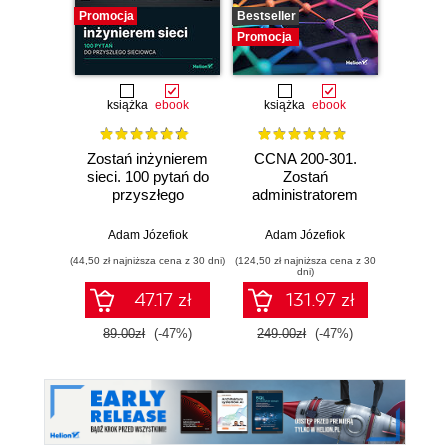
Promocja
Bestseller
Promocj
Promocja
książka
ebook
książka
ebook
Zostań inżynierem
CCNA 200-301.
GNS3. 
sieci. 100 pytań do
Zostań
Adm
przyszłego
administratorem
wirtu
sieciowca
sieci
kom
komputerowych
Adam Józefiok
Adam Józefiok
Adam
Cisco. Wydanie II
(44,50 zł najniższa cena z 30 dni)
(124,50 zł najniższa cena z 30
(367,50 zł 
dni)
47.17 zł
131.97 zł
89.00zł
(-47%)
249.00zł
(-47%)
490.0