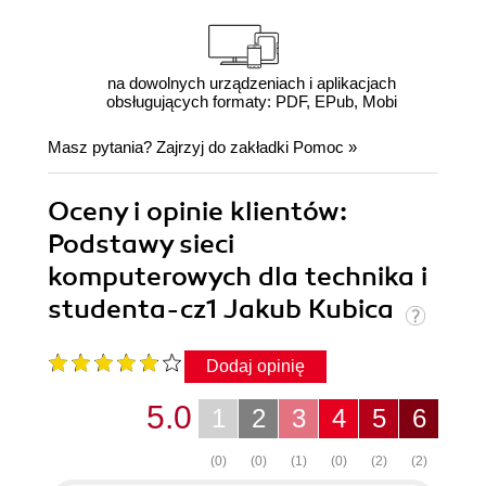
na dowolnych urządzeniach i aplikacjach
obsługujących formaty: PDF, EPub, Mobi
Masz pytania? Zajrzyj do zakładki
Pomoc
»
Oceny i opinie klientów:
Podstawy sieci
komputerowych dla technika i
studenta-cz1 Jakub Kubica
Dodaj opinię
5.0
1
2
3
4
5
6
(0)
(0)
(1)
(0)
(2)
(2)