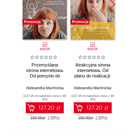
Promocja
Promocja
Promocj
ebook
ebook
Przemyślana
Atrakcyjna strona
O świ
strona internetowa.
internetowa. Od
Feno
Od pomysłu do
planu do realizacji:
z
planu: co musisz
spójna strona bez
umy
wiedzieć, zanim
chaosu i
Aleksandra Machnicka
Aleksandra Machnicka
Mar
ruszysz ze stroną -
wizualnych dram
(127,20 zł najniższa cena z 30
(127,20 zł najniższa cena z 30
(17,48 zł naj
samodzielnie lub z
dni)
dni)
kimś!
127.20 zł
127.20 zł
159.00zł
(-20%)
159.00zł
(-20%)
26.0