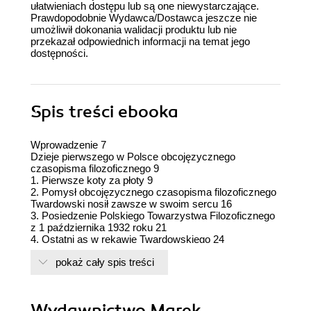
ułatwieniach dostępu lub są one niewystarczające.
Prawdopodobnie Wydawca/Dostawca jeszcze nie
umożliwił dokonania walidacji produktu lub nie
przekazał odpowiednich informacji na temat jego
dostępności.
Spis treści
ebooka
Wprowadzenie 7
Dzieje pierwszego w Polsce obcojęzycznego
czasopisma filozoficznego 9
1. Pierwsze koty za płoty 9
2. Pomysł obcojęzycznego czasopisma filozoficznego
Twardowski nosił zawsze w swoim sercu 16
3. Posiedzenie Polskiego Towarzystwa Filozoficznego
z 1 października 1932 roku 21
4. Ostatni as w rękawie Twardowskiego 24
5. Prace Komitetu Redakcyjnego Studia Philosophica
pokaż cały spis treści
27
6. Redakcja pierwszego numeru Studia Philosophica
32
7. Drugi tom Studia Philosophica 47
Wydawnictwo Marek
8. Osierocona filozofia we Lwowie 55