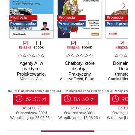
Promocja
Promocja
Promocja
Przedsprzedaż
Przedsprzedaż
Przedsprzedaż
książka
ebook
książka
ebook
książka
eb
Agenty AI w
Chatboty, które
Domain-Dr
praktyce.
działają!
Design 
Projektowanie,
Praktyczny
transforma
wdrażanie i
Valentina Alto
Andrew Freed
przewodnik po
,
Eniko Rozsa
,
Cari Jacobs
Carola Lilientha
systemó
skalowanie
konwersacyjnej
Skutecz
autonomicznych
sztucznej
moderniza
(62,30 zł najniższa cena z 30 dni)
(83,30 zł najniższa cena z 30 dni)
(90,30 zł najniższa ce
systemów
inteligencji
legacy b
62.30 zł
83.30 zł
90.3
zbędnego r
Do 24.08.26
Do 17.08.26
Do 10.08.
Oszczędzasz 30%!
Oszczędzasz 30%!
Oszczędzasz
W realizacji od 25.08.26 r.
W realizacji od 18.08.26 r.
W realizacji od 11