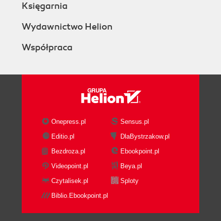
Księgarnia
Wydawnictwo Helion
Współpraca
Onepress.pl
Sensus.pl
Editio.pl
DlaBystrzakow.pl
Bezdroza.pl
Ebookpoint.pl
Videopoint.pl
Beya.pl
Czytalisek.pl
Sploty
Biblio.Ebookpoint.pl