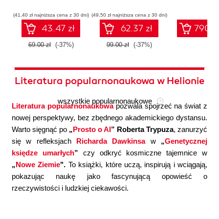
współczesnej
systemów
konfigura
sztucznej
wieloagentowych
(41,40 zł najniższa cena z 30 dni)
(49,50 zł najniższa cena z 30 dni)
inteligencji
43.47 zł
62.37 zł
790.0
69.00 zł
(-37%)
99.00 zł
(-37%)
Literatura popularnonaukowa w Helionie
wszystkie popularnonaukowe
Literatura popularnonaukowa
pozwala spojrzeć na świat z
nowej perspektywy, bez zbędnego akademickiego dystansu.
Warto sięgnąć po
„
Prosto o AI
” Roberta Trypuza
, zanurzyć
się w refleksjach
Richarda Dawkinsa
w
„
Genetycznej
księdze umarłych
”
czy odkryć kosmiczne tajemnice w
„
Nowe Ziemie
".
To książki, które uczą, inspirują i wciągają,
pokazując naukę jako fascynującą opowieść o
rzeczywistości i ludzkiej ciekawości.