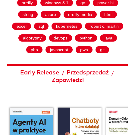
oreilly
windows 8.1
go
power bi
string
azure
oreilly media
html
excel
sql
kubernetes
robert c. martin
algorytmy
devops
python
java
php
javascript
pwn
git
Early Release
Przedsprzedaż
/
/
Zapowiedzi