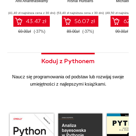
Anil Ananthaswamy
działaniu
Rishal Hurbans
Ilustrowany
Michael Alb
wdrażan
współczesnej
przewodnik
system
sztucznej
wieloagent
(41,40 zł najniższa cena z 30 dni)
(53,40 zł najniższa cena z 30 dni)
(49,50 zł najniższa ce
inteligencji
43.47 zł
56.07 zł
62.37
69.00zł
(-37%)
89.00zł
(-37%)
99.00zł
(-3
Koduj z Pythonem
Naucz się programowania od podstaw lub rozwijaj swoje
umiejętności z najlepszymi książkami.