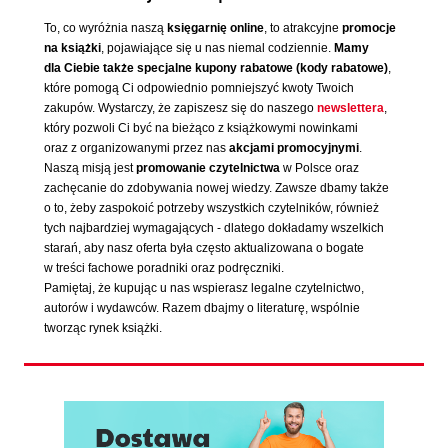
To, co wyróżnia naszą
księgarnię online
, to atrakcyjne
promocje
na książki
, pojawiające się u nas niemal codziennie.
Mamy
dla Ciebie także specjalne kupony rabatowe (kody rabatowe)
,
które pomogą Ci odpowiednio pomniejszyć kwoty Twoich
zakupów. Wystarczy, że zapiszesz się do naszego
newslettera
,
który pozwoli Ci być na bieżąco z książkowymi nowinkami
oraz z organizowanymi przez nas
akcjami promocyjnymi
.
Naszą misją jest
promowanie czytelnictwa
w Polsce oraz
zachęcanie do zdobywania nowej wiedzy. Zawsze dbamy także
o to, żeby zaspokoić potrzeby wszystkich czytelników, również
tych najbardziej wymagających - dlatego dokładamy wszelkich
starań, aby nasz oferta była często aktualizowana o bogate
w treści fachowe poradniki oraz podręczniki.
Pamiętaj, że kupując u nas wspierasz legalne czytelnictwo,
autorów i wydawców. Razem dbajmy o literaturę, wspólnie
tworząc rynek książki.