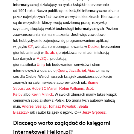
informatycznej
, działający na rynku
książki
nieprzerwanie
od 1991 roku. Nasze publikacje to
książki informatyczne
pisane
przez największych fachowców w swych dziedzinach. Kierowane
są do wszystkich, którzy swoją codzienną pracę, rozrywkę
czy naukę skupiają wokół
technologii informatycznych
. Poziom
zaawansowania nie ma znaczenia. Jeśli więc zawodowo
lub hobbystycznie zajmujesz się programowaniem aplikacji
w języku
C#
, wdrażaniem oprogramowania w
Docker
, tworzeniem
gier lub animacji w
Scratch
, projektowaniem i administracją
baz danych w
MySQL
, produkcją
gier na silniku
Unity
lub budowaniem serwisów i stron
internetowych w oparciu o
jQuery
,
JavaScript
,
Ajax
to mamy
coś dla Ciebie. Wśród naszych książek znajdziesz publikacje
znanych na całym świecie autorów takich jak:
Bjarne
Stroustrup
,
Robert C Martin
,
Robin Williams
,
Scott
Kelby
albo
Kevin Mitnick
. W swoich zbiorach mamy także książki
cenionych specjalistów z Polski. Do grona tych autorów należą
m.in.
Andrzej Szeląg
,
Tomasz Kowalski
,
Beata
Błaszczyk
jak i autor książek o języku C++
Jerzy Grębosz
.
Dlaczego warto zaglądać do księgarni
internetowej Helion.pl?