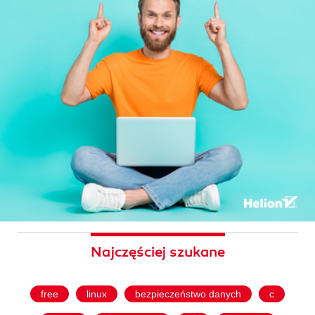
Najczęściej szukane
free
linux
bezpieczeństwo danych
c