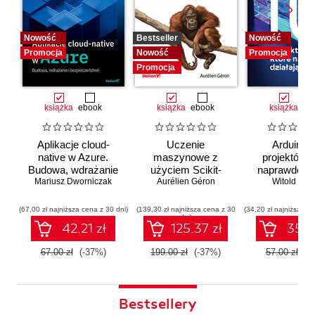
Nowość
Bestseller
Nowość
Promocja
Nowość
Promocja
Promocja
książka
ebook
książka
ebook
książka
eb
Aplikacje cloud-
Uczenie
Arduino. 
native w Azure.
maszynowe z
projektów, 
Budowa, wdrażanie
użyciem Scikit-
naprawdę dz
i bezpieczeństwo
Mariusz Dworniczak
Learn i PyTorch.
Aurélien Géron
Witold Wro
Koncepcje,
narzędzia i techniki
(67,00 zł najniższa cena z 30 dni)
(139,30 zł najniższa cena z 30
(34,20 zł najniższa ce
dni)
umożliwiające
42.21 zł
125.37 zł
35.91
konstruowanie
inteligentnych
67.00 zł
(-37%)
199.00 zł
(-37%)
57.00 zł
(-
systemów
Bestsellery