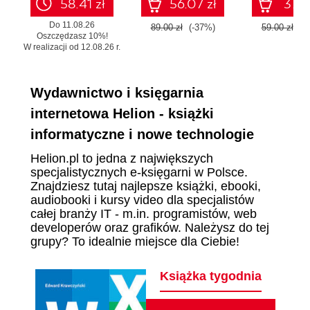
58.41 zł
56.07 zł
37.17
Do 11.08.26
89.00 zł
(-37%)
59.00 zł
(-
Oszczędzasz 10%!
W realizacji od 12.08.26 r.
Wydawnictwo i księgarnia
internetowa Helion - książki
informatyczne i nowe technologie
Helion.pl to jedna z największych
specjalistycznych e-księgarni w Polsce.
Znajdziesz tutaj najlepsze książki, ebooki,
audiobooki i kursy video dla specjalistów
całej branży IT - m.in. programistów, web
developerów oraz grafików. Należysz do tej
grupy? To idealnie miejsce dla Ciebie!
Książka tygodnia