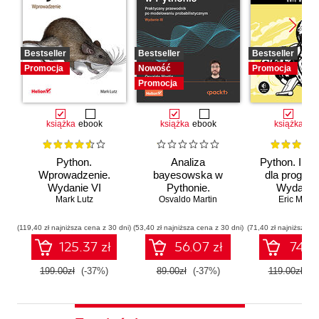
Bestseller
Bestseller
Bestseller
Promocja
Nowość
Promocja
Promocja
książka
ebook
książka
ebook
książka
eb
Python.
Analiza
Python. Inst
Wprowadzenie.
bayesowska w
dla program
Wydanie VI
Pythonie.
Wydanie I
Mark Lutz
Osvaldo Martin
Praktyczny
Eric Matth
przewodnik po
modelowaniu
(119,40 zł najniższa cena z 30 dni)
(53,40 zł najniższa cena z 30 dni)
(71,40 zł najniższa ce
probabilistycznym.
125.37 zł
56.07 zł
74.97
Wydanie III
199.00zł
(-37%)
89.00zł
(-37%)
119.00zł
(-