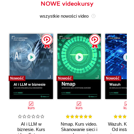
NOWE videokursy
wszystkie nowości video
Nowość
Nowość
Nowość
kurs
kurs
kurs
AI i LLM w
Nmap. Kurs video.
Wazuh. Kurs 
biznesie. Kurs
Skanowanie sieci i
Od instalac