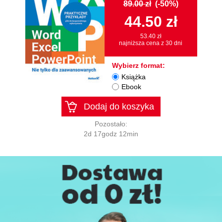
89.00 zł
(-50%)
44.50 zł
53.40 zł
najniższa cena z 30 dni
Wybierz format:
Książka
Ebook
Dodaj do koszyka
Pozostało:
2d 17godz 12min