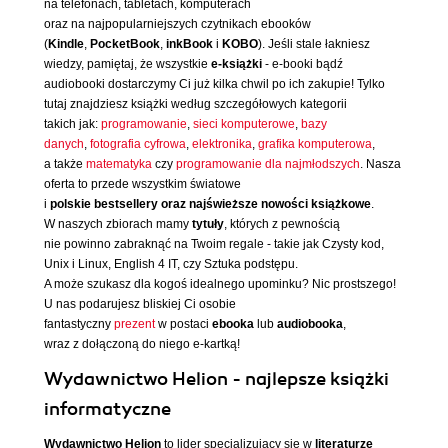
na telefonach, tabletach, komputerach
oraz na najpopularniejszych czytnikach ebooków
(
Kindle
,
PocketBook
,
inkBook
i
KOBO
). Jeśli stale łakniesz
wiedzy, pamiętaj, że wszystkie
e-książki
- e-booki bądź
audiobooki dostarczymy Ci już kilka chwil po ich zakupie! Tylko
tutaj znajdziesz książki według szczegółowych kategorii
takich jak:
programowanie
,
sieci komputerowe
,
bazy
danych
,
fotografia cyfrowa
,
elektronika
,
grafika komputerowa
,
a także
matematyka
czy
programowanie dla najmłodszych
. Nasza
oferta to przede wszystkim światowe
i
polskie bestsellery oraz najświeższe nowości książkowe
.
W naszych zbiorach mamy
tytuły
, których z pewnością
nie powinno zabraknąć na Twoim regale - takie jak Czysty kod,
Unix i Linux, English 4 IT, czy Sztuka podstępu.
A może szukasz dla kogoś idealnego upominku? Nic prostszego!
U nas podarujesz bliskiej Ci osobie
fantastyczny
prezent
w postaci
ebooka
lub
audiobooka
,
wraz z dołączoną do niego e-kartką!
Wydawnictwo Helion - najlepsze książki
informatyczne
Wydawnictwo Helion
to lider specjalizujący się w
literaturze