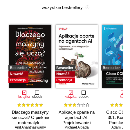
wszystkie bestsellery
Bestseller
Bestseller
Bestseller
Nowość
Nowość
Promocja
Promocja
książka
ebook
książka
ebook
kurs
Dlaczego maszyny
Aplikacje oparte na
Cisco CCNA
się uczą? O pięknie
agentach AI.
301. Kurs v
matematyki i
Projektowanie i
Podstawy s
Anil Ananthaswamy
działaniu
Michael Albada
wdrażanie
komputerow
Adam Józef