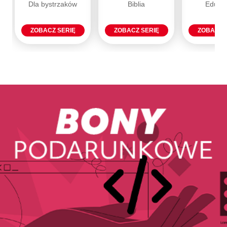
Dla bystrzaków
Biblia
Eduka
ZOBACZ SERIĘ
ZOBACZ SERIĘ
ZOBACZ 