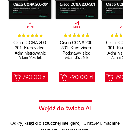
kurs
kurs
kurs
Cisco CCNA 200-
Cisco CCNA 200-
Cisco CCNA
301. Kurs video.
301. Kurs video.
301. Kurs v
Administrowanie
Podstawy sieci
Administro
urządzeniami Cisco
Adam Józefiok
komputerowych i
Adam Józefiok
bezpieczeń
Adam Józef
konfiguracji
sieci
790.00 zł
790.00 zł
790.0
Wejdź do świata AI
Odkryj książki o sztucznej inteligencji, ChatGPT, machine