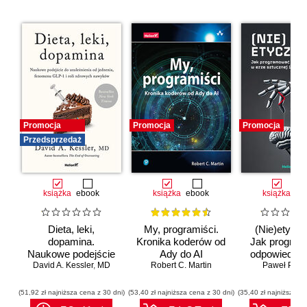
Promocja
Promocja
Promocja
Przedsprzedaż
książka
ebook
książka
ebook
książka
eb
Dieta, leki,
My, programiści.
(Nie)etyczn
dopamina.
Kronika koderów od
Jak progra
Naukowe podejście
Ady do AI
odpowiedzia
do uzależnienia od
David A. Kessler
,
MD
Robert C. Martin
erze sztuc
Paweł Półto
jedzenia, fenomenu
inteligenc
GLP-1 i roli
(51,92 zł najniższa cena z 30 dni)
(53,40 zł najniższa cena z 30 dni)
(35,40 zł najniższa ce
zdrowych nawyków