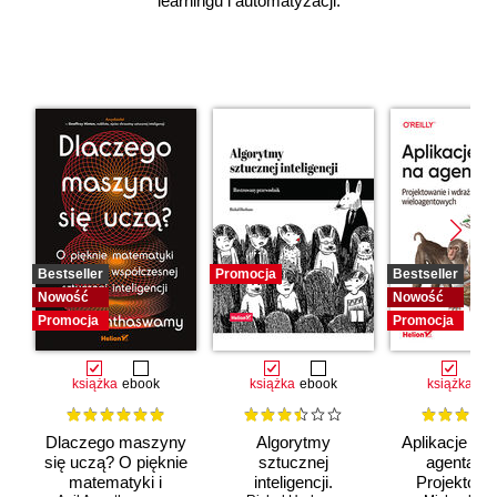
learningu i automatyzacji.
Bestseller
Promocja
Bestseller
Nowość
Nowość
Promocja
Promocja
książka
ebook
książka
ebook
książka
eb
Dlaczego maszyny
Algorytmy
Aplikacje opa
się uczą? O pięknie
sztucznej
agentach 
matematyki i
inteligencji.
Projektowan