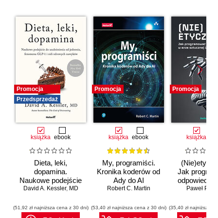
Promocja
Promocja
Promocja
Przedsprzedaż
książka
ebook
książka
ebook
książka
eb
Dieta, leki,
My, programiści.
(Nie)etyczn
dopamina.
Kronika koderów od
Jak progra
Naukowe podejście
Ady do AI
odpowiedzia
do uzależnienia od
David A. Kessler
,
MD
Robert C. Martin
erze sztuc
Paweł Półto
jedzenia, fenomenu
inteligenc
GLP-1 i roli
(51,92 zł najniższa cena z 30 dni)
(53,40 zł najniższa cena z 30 dni)
(35,40 zł najniższa ce
zdrowych nawyków