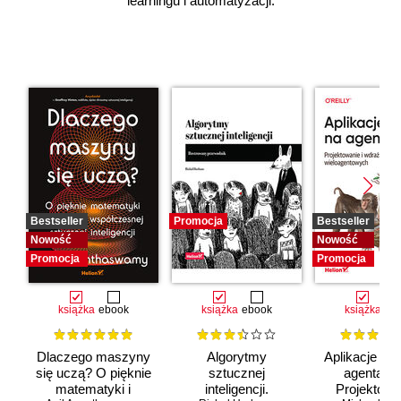
learningu i automatyzacji.
Bestseller
Promocja
Bestseller
Nowość
Nowość
Promocja
Promocja
książka
ebook
książka
ebook
książka
eb
Dlaczego maszyny
Algorytmy
Aplikacje opa
się uczą? O pięknie
sztucznej
agentach 
matematyki i
inteligencji.
Projektowan