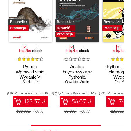
Bestseller
Bestseller
Bestseller
Promocja
Nowość
Promocja
Promocja
książka
ebook
książka
ebook
książka
eb
Python.
Analiza
Python. Inst
Wprowadzenie.
bayesowska w
dla program
Wydanie VI
Pythonie.
Wydanie I
Mark Lutz
Osvaldo Martin
Praktyczny
Eric Matth
przewodnik po
modelowaniu
(119,40 zł najniższa cena z 30 dni)
(53,40 zł najniższa cena z 30 dni)
(71,40 zł najniższa ce
probabilistycznym.
125.37 zł
56.07 zł
74.97
Wydanie III
199.00zł
(-37%)
89.00zł
(-37%)
119.00zł
(-