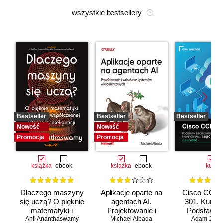
wszystkie bestsellery
Bestseller
Bestseller
Bestseller
Nowość
Nowość
Promocja
Promocja
książka
ebook
książka
ebook
kurs
Dlaczego maszyny
Aplikacje oparte na
Cisco CCNA
się uczą? O pięknie
agentach AI.
301. Kurs v
matematyki i
Projektowanie i
Podstawy s
Anil Ananthaswamy
działaniu
Michael Albada
wdrażanie
komputerow
Adam Józef