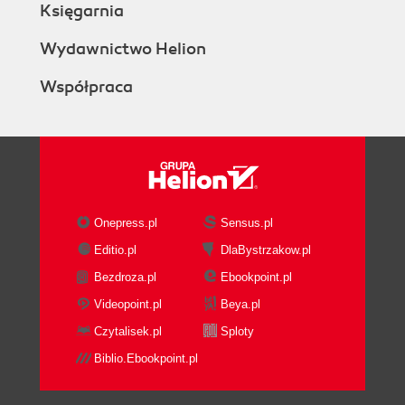
Księgarnia
Wydawnictwo Helion
Współpraca
Onepress.pl
Sensus.pl
Editio.pl
DlaBystrzakow.pl
Bezdroza.pl
Ebookpoint.pl
Videopoint.pl
Beya.pl
Czytalisek.pl
Sploty
Biblio.Ebookpoint.pl