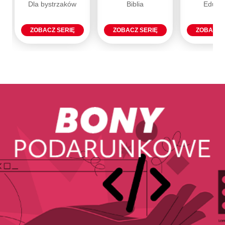
Dla bystrzaków
Biblia
Eduka
ZOBACZ SERIĘ
ZOBACZ SERIĘ
ZOBACZ 