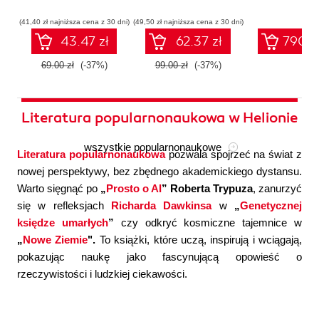
współczesnej
systemów
konfigura
sztucznej
wieloagentowych
(41,40 zł najniższa cena z 30 dni)
(49,50 zł najniższa cena z 30 dni)
inteligencji
43.47 zł
62.37 zł
790.0
69.00 zł
(-37%)
99.00 zł
(-37%)
Literatura popularnonaukowa w Helionie
wszystkie popularnonaukowe
Literatura popularnonaukowa
pozwala spojrzeć na świat z
nowej perspektywy, bez zbędnego akademickiego dystansu.
Warto sięgnąć po
„
Prosto o AI
” Roberta Trypuza
, zanurzyć
się w refleksjach
Richarda Dawkinsa
w
„
Genetycznej
księdze umarłych
”
czy odkryć kosmiczne tajemnice w
„
Nowe Ziemie
".
To książki, które uczą, inspirują i wciągają,
pokazując naukę jako fascynującą opowieść o
rzeczywistości i ludzkiej ciekawości.