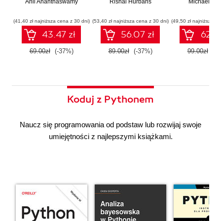
Anil Ananthaswamy
działaniu
Rishal Hurbans
Ilustrowany
Michael Alb
wdrażan
współczesnej
przewodnik
system
sztucznej
wieloagent
(41,40 zł najniższa cena z 30 dni)
(53,40 zł najniższa cena z 30 dni)
(49,50 zł najniższa ce
inteligencji
43.47 zł
56.07 zł
62.37
69.00zł
(-37%)
89.00zł
(-37%)
99.00zł
(-3
Koduj z Pythonem
Naucz się programowania od podstaw lub rozwijaj swoje
umiejętności z najlepszymi książkami.