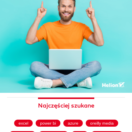
Najczęściej szukane
excel
power bi
azure
oreilly media