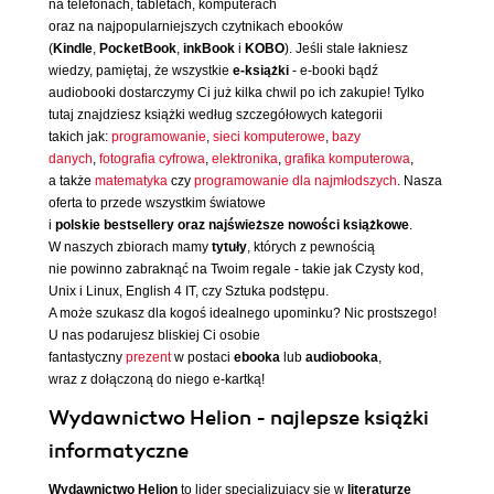
na telefonach, tabletach, komputerach
oraz na najpopularniejszych czytnikach ebooków
(
Kindle
,
PocketBook
,
inkBook
i
KOBO
). Jeśli stale łakniesz
wiedzy, pamiętaj, że wszystkie
e-książki
- e-booki bądź
audiobooki dostarczymy Ci już kilka chwil po ich zakupie! Tylko
tutaj znajdziesz książki według szczegółowych kategorii
takich jak:
programowanie
,
sieci komputerowe
,
bazy
danych
,
fotografia cyfrowa
,
elektronika
,
grafika komputerowa
,
a także
matematyka
czy
programowanie dla najmłodszych
. Nasza
oferta to przede wszystkim światowe
i
polskie bestsellery oraz najświeższe nowości książkowe
.
W naszych zbiorach mamy
tytuły
, których z pewnością
nie powinno zabraknąć na Twoim regale - takie jak Czysty kod,
Unix i Linux, English 4 IT, czy Sztuka podstępu.
A może szukasz dla kogoś idealnego upominku? Nic prostszego!
U nas podarujesz bliskiej Ci osobie
fantastyczny
prezent
w postaci
ebooka
lub
audiobooka
,
wraz z dołączoną do niego e-kartką!
Wydawnictwo Helion - najlepsze książki
informatyczne
Wydawnictwo Helion
to lider specjalizujący się w
literaturze