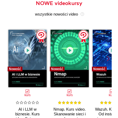
NOWE videokursy
wszystkie nowości video
Nowość
Nowość
Nowość
kurs
kurs
kurs
AI i LLM w
Nmap. Kurs video.
Wazuh. Kurs 
biznesie. Kurs
Skanowanie sieci i
Od instalac