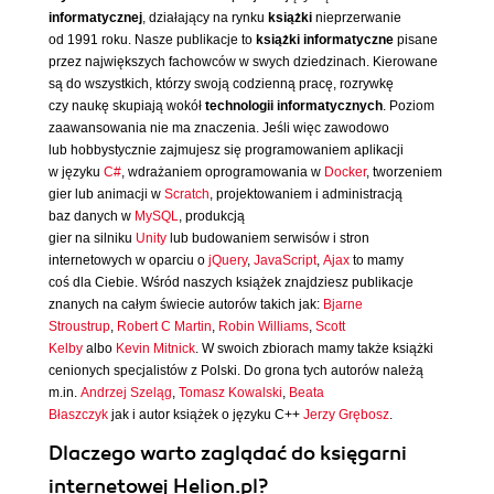
informatycznej
, działający na rynku
książki
nieprzerwanie
od 1991 roku. Nasze publikacje to
książki informatyczne
pisane
przez największych fachowców w swych dziedzinach. Kierowane
są do wszystkich, którzy swoją codzienną pracę, rozrywkę
czy naukę skupiają wokół
technologii informatycznych
. Poziom
zaawansowania nie ma znaczenia. Jeśli więc zawodowo
lub hobbystycznie zajmujesz się programowaniem aplikacji
w języku
C#
, wdrażaniem oprogramowania w
Docker
, tworzeniem
gier lub animacji w
Scratch
, projektowaniem i administracją
baz danych w
MySQL
, produkcją
gier na silniku
Unity
lub budowaniem serwisów i stron
internetowych w oparciu o
jQuery
,
JavaScript
,
Ajax
to mamy
coś dla Ciebie. Wśród naszych książek znajdziesz publikacje
znanych na całym świecie autorów takich jak:
Bjarne
Stroustrup
,
Robert C Martin
,
Robin Williams
,
Scott
Kelby
albo
Kevin Mitnick
. W swoich zbiorach mamy także książki
cenionych specjalistów z Polski. Do grona tych autorów należą
m.in.
Andrzej Szeląg
,
Tomasz Kowalski
,
Beata
Błaszczyk
jak i autor książek o języku C++
Jerzy Grębosz
.
Dlaczego warto zaglądać do księgarni
internetowej Helion.pl?