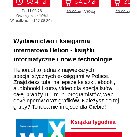
58.41 zł
54.29 zł
35.99
Do 11.08.26
89.00 zł
(-39%)
59.00 zł
(-
Oszczędzasz 10%!
W realizacji od 12.08.26 r.
Wydawnictwo i księgarnia
internetowa Helion - książki
informatyczne i nowe technologie
Helion.pl to jedna z największych
specjalistycznych e-księgarni w Polsce.
Znajdziesz tutaj najlepsze książki, ebooki,
audiobooki i kursy video dla specjalistów
całej branży IT - m.in. programistów, web
developerów oraz grafików. Należysz do tej
grupy? To idealnie miejsce dla Ciebie!
Książka tygodnia