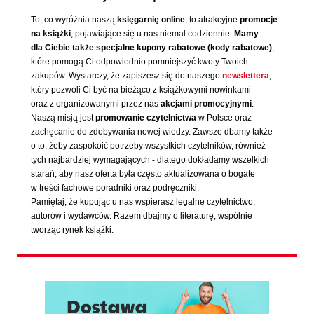
To, co wyróżnia naszą
księgarnię online
, to atrakcyjne
promocje
na książki
, pojawiające się u nas niemal codziennie.
Mamy
dla Ciebie także specjalne kupony rabatowe (kody rabatowe)
,
które pomogą Ci odpowiednio pomniejszyć kwoty Twoich
zakupów. Wystarczy, że zapiszesz się do naszego
newslettera
,
który pozwoli Ci być na bieżąco z książkowymi nowinkami
oraz z organizowanymi przez nas
akcjami promocyjnymi
.
Naszą misją jest
promowanie czytelnictwa
w Polsce oraz
zachęcanie do zdobywania nowej wiedzy. Zawsze dbamy także
o to, żeby zaspokoić potrzeby wszystkich czytelników, również
tych najbardziej wymagających - dlatego dokładamy wszelkich
starań, aby nasz oferta była często aktualizowana o bogate
w treści fachowe poradniki oraz podręczniki.
Pamiętaj, że kupując u nas wspierasz legalne czytelnictwo,
autorów i wydawców. Razem dbajmy o literaturę, wspólnie
tworząc rynek książki.