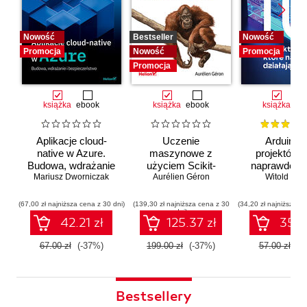
Nowość
Bestseller
Nowość
Promocja
Nowość
Promocja
Promocja
książka
ebook
książka
ebook
książka
eb
Aplikacje cloud-
Uczenie
Arduino. 
native w Azure.
maszynowe z
projektów, 
Budowa, wdrażanie
użyciem Scikit-
naprawdę dz
i bezpieczeństwo
Mariusz Dworniczak
Learn i PyTorch.
Aurélien Géron
Witold Wro
Koncepcje,
narzędzia i techniki
(67,00 zł najniższa cena z 30 dni)
(139,30 zł najniższa cena z 30
(34,20 zł najniższa ce
dni)
umożliwiające
42.21 zł
125.37 zł
35.91
konstruowanie
inteligentnych
67.00 zł
(-37%)
199.00 zł
(-37%)
57.00 zł
(-
systemów
Bestsellery