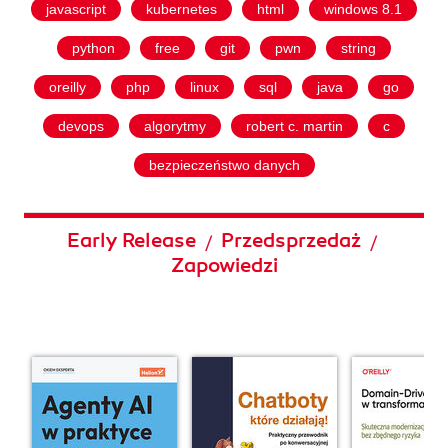
javascript
kubernetes
html
windows 8.1
python
free
git
pwn
string
oreilly
php
linux
sql
java
go
devops
algorytmy
robert c. martin
c
bezpieczeństwo danych
Early Release
Przedsprzedaż
/
/
Zapowiedzi