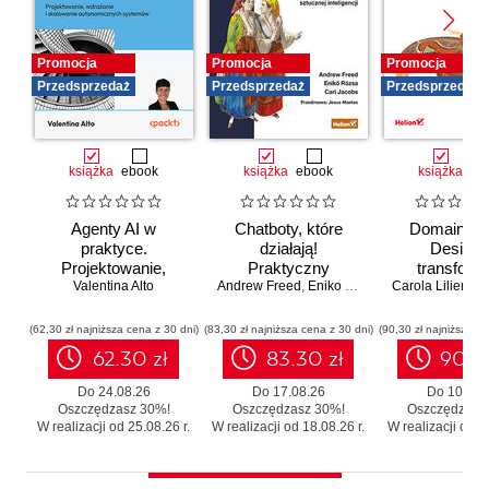
Promocja
Promocja
Promocja
Przedsprzedaż
Przedsprzedaż
Przedsprzedaż
książka
ebook
książka
ebook
książka
eb
Agenty AI w
Chatboty, które
Domain-Dr
praktyce.
działają!
Design 
Projektowanie,
Praktyczny
transforma
wdrażanie i
Valentina Alto
Andrew Freed
przewodnik po
,
Eniko Rozsa
,
Cari Jacobs
Carola Lilientha
systemó
skalowanie
konwersacyjnej
Skutecz
autonomicznych
sztucznej
moderniza
(62,30 zł najniższa cena z 30 dni)
(83,30 zł najniższa cena z 30 dni)
(90,30 zł najniższa ce
systemów
inteligencji
legacy b
62.30 zł
83.30 zł
90.3
zbędnego r
Do 24.08.26
Do 17.08.26
Do 10.08.
Oszczędzasz 30%!
Oszczędzasz 30%!
Oszczędzasz
W realizacji od 25.08.26 r.
W realizacji od 18.08.26 r.
W realizacji od 11