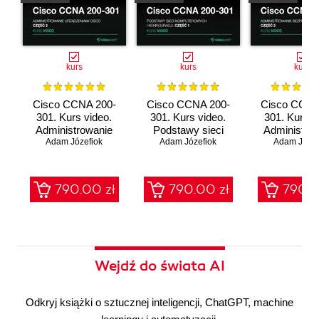
kurs
kurs
kurs
Cisco CCNA 200-
Cisco CCNA 200-
Cisco CCNA
301. Kurs video.
301. Kurs video.
301. Kurs v
Administrowanie
Podstawy sieci
Administro
urządzeniami Cisco
Adam Józefiok
komputerowych i
Adam Józefiok
bezpieczeń
Adam Józef
konfiguracji
sieci
790.00 zł
790.00 zł
790.0
Wejdź do świata AI
Odkryj książki o sztucznej inteligencji, ChatGPT, machine