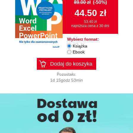
89.00 zł
(-50%)
44.50 zł
53.40 zł
najniższa cena z 30 dni
Wybierz format:
Książka
Ebook
Dodaj do koszyka
Pozostało:
1d 15godz 53min