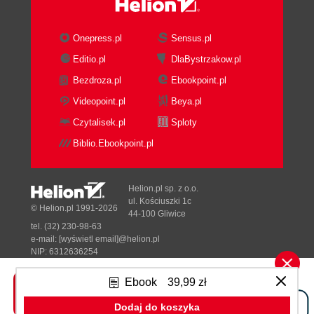
Onepress.pl
Sensus.pl
Editio.pl
DlaBystrzakow.pl
Bezdroza.pl
Ebookpoint.pl
Videopoint.pl
Beya.pl
Czytalisek.pl
Sploty
Biblio.Ebookpoint.pl
Helion.pl sp. z o.o.
ul. Kościuszki 1c
© Helion.pl 1991-2026
44-100 Gliwice
tel. (32) 230-98-63
e-mail:
[wyświetl email]@helion.pl
NIP: 6312636254
Regon: 241989027
Ebook
39,99 zł
Designed with ♥ by
Tonik.pl
Dodaj do koszyka