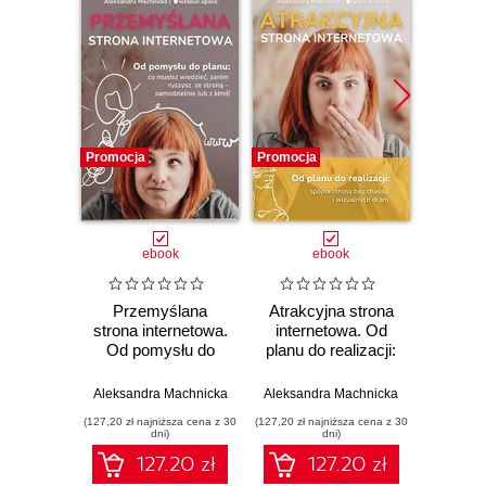
Promocja
Promocja
Promocj
ebook
ebook
Przemyślana
Atrakcyjna strona
O świ
strona internetowa.
internetowa. Od
Feno
Od pomysłu do
planu do realizacji:
z
planu: co musisz
spójna strona bez
umy
wiedzieć, zanim
chaosu i
Aleksandra Machnicka
Aleksandra Machnicka
Mar
ruszysz ze stroną -
wizualnych dram
(127,20 zł najniższa cena z 30
(127,20 zł najniższa cena z 30
(17,48 zł naj
samodzielnie lub z
dni)
dni)
kimś!
127.20 zł
127.20 zł