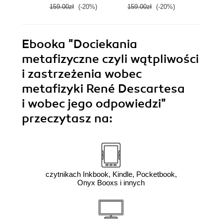
159.00zł
(-20%)
159.00zł
(-20%)
26.0
Ebooka
"Dociekania
metafizyczne czyli wątpliwości
i zastrzeżenia wobec
metafizyki René Descartesa
i wobec jego odpowiedzi"
przeczytasz na:
czytnikach Inkbook, Kindle, Pocketbook,
Onyx Booxs i innych