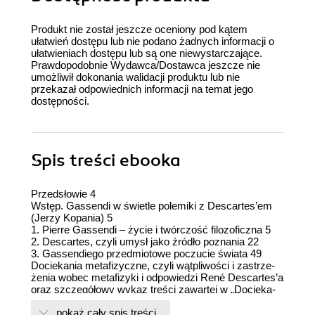
Produkt nie został jeszcze oceniony pod kątem
ułatwień dostępu lub nie podano żadnych informacji o
ułatwieniach dostępu lub są one niewystarczające.
Prawdopodobnie Wydawca/Dostawca jeszcze nie
umożliwił dokonania walidacji produktu lub nie
przekazał odpowiednich informacji na temat jego
dostępności.
Spis treści
ebooka
Przedsłowie 4
Wstęp. Gassendi w świetle polemiki z Descartes’em
(Jerzy Kopania) 5
1. Pierre Gassendi – życie i twórczość filozoficzna 5
2. Descartes, czyli umysł jako źródło poznania 22
3. Gassendiego przedmiotowe poczucie świata 49
Dociekania metafizyczne, czyli wątpliwości i zastrze­
żenia wobec metafizyki i odpowiedzi René Descartes’a
oraz szczegółowy wykaz treści zawartej w „Docie­ka­
niach metafizycznych”
pokaż cały spis treści
List do Samuela Sorbiere’a 79