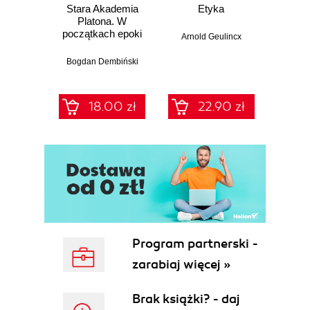
Gassendiego 504
Stara Akademia
Etyka
Indeks osób 506
Platona. W
początkach epoki
Arnold Geulincx
hellenistycznej
(ostatni okres)
Bogdan Dembiński
18.00 zł
22.90 zł
Program partnerski -
zarabiaj więcej »
Brak książki? - daj