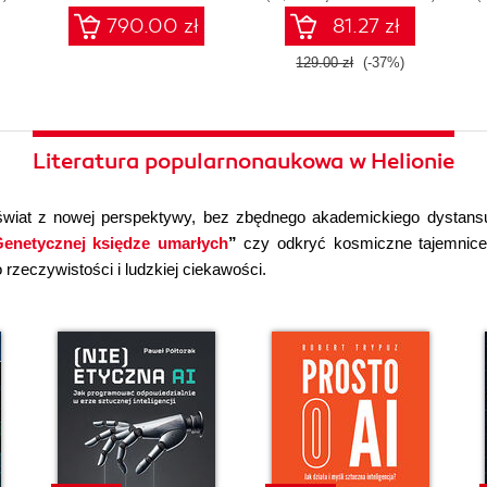
790.00 zł
81.27 zł
129.00 zł
(-37%)
Literatura popularnonaukowa w Helionie
wiat z nowej perspektywy, bez zbędnego akademickiego dystans
enetycznej księdze umarłych
”
czy odkryć kosmiczne tajemni
rzeczywistości i ludzkiej ciekawości.