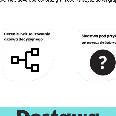
stów, web developerów oraz grafików. Należysz do tej gru