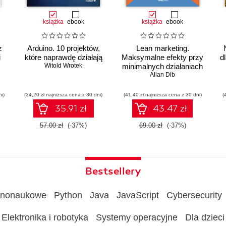
książka
ebook
książka
ebook
z
Arduino. 10 projektów,
Lean marketing.
i
które naprawdę działają
Maksymalne efekty przy
d
Witold Wrotek
minimalnych działaniach
Allan Dib
ni)
(34,20 zł najniższa cena z 30 dni)
(41,40 zł najniższa cena z 30 dni)
(
ów
35.91 zł
43.47 zł
57.00 zł
(-37%)
69.00 zł
(-37%)
Bestsellery
rnonaukowe
Python
Java
JavaScript
Cybersecurity
Elektronika i robotyka
Systemy operacyjne
Dla dzieci