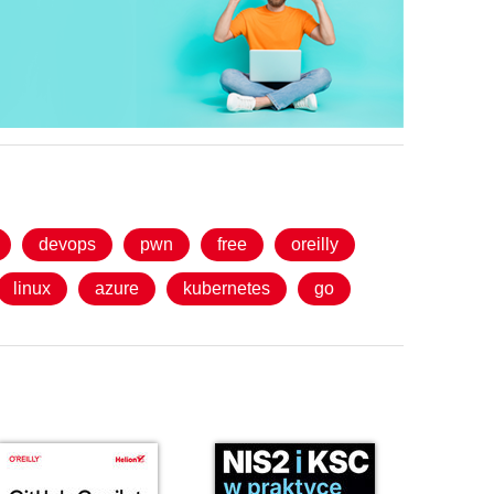
devops
pwn
free
oreilly
linux
azure
kubernetes
go