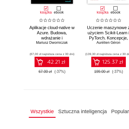
książka
ebook
książka
ebook
Aplikacje cloud-native w
Uczenie maszynowe 
Azure. Budowa,
użyciem Scikit-Learn 
wdrażanie i
PyTorch. Koncepcje,
Mariusz Dworniczak
bezpieczeństwo
narzędzia i techniki
Aurélien Géron
umożliwiające
konstruowanie
(67,00 zł najniższa cena z 30 dni)
(139,30 zł najniższa cena z 30 d
inteligentnych system
42.21 zł
125.37 zł
67.00 zł
(-37%)
199.00 zł
(-37%)
Wszystkie
Sztuczna inteligencja
Popula