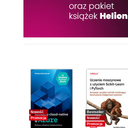
Nowość
Bestseller
Promocja
Nowość
Promocja