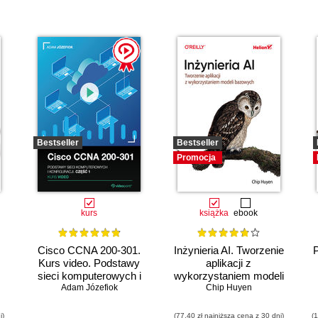
Bestseller
Bestseller
Promocja
kurs
książka
ebook
Cisco CCNA 200-301.
Inżynieria AI. Tworzenie
Kurs video. Podstawy
aplikacji z
sieci komputerowych i
wykorzystaniem modeli
Adam Józefiok
konfiguracji
bazowych
Chip Huyen
i)
(77,40 zł najniższa cena z 30 dni)
(