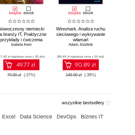
książka
ebook
książka
ebook
ksią
Nowoczesny niemiecki
Wireshark. Analiza ruchu
Au
la branży IT. Praktyczne
sieciowego i wykrywanie
przemysł
przykłady i ćwiczenia
włamań
sterowa
Izabela Kein
Adam Józefiok
Wito
47,40 zł najniższa cena z 30 dni)
(89,40 zł najniższa cena z 30 dni)
(35,94 zł naj
49.77 zł
90.89 zł
79.00 zł
(-37%)
149.00 zł
(-39%)
59.90
wszystkie bestsellery
Excel
Data Science
DevOps
Biznes IT