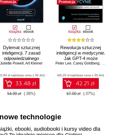
Promocja
Promocja
Promocja
książka
ebook
książka
ebook
ksią
Dylemat sztucznej
Rewolucja sztucznej
Jak Unix 
inteligencji. 7 zasad
inteligencji w medycynie.
Brian 
odpowiedzialnego
Jak GPT-4 może
Juliette Powell
tworzenia technologii
,
Art Kleiner
Peter Lee
zmienić przyszłość
,
Carey Goldberg
,
Isaac Kohane
32,94 zł najniższa cena z 30 dni)
(40,20 zł najniższa cena z 30 dni)
(29,40 zł naj
33.48 zł
42.21 zł
54.90 zł
(-39%)
67.00 zł
(-37%)
49.00
i nowe technologie
iążki, ebooki, audiobooki i kursy video dla