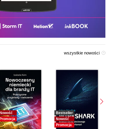
wszystkie nowości
Nowość
Bestseller
Bestselle
Promocja
Nowość
Nowość
Promocja
Promocja