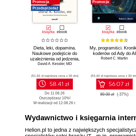
Promocja
Promocja
Przedsprzedaż
książka
ebook
książka
ebook
Dieta, leki, dopamina.
My, programiści. Kroni
Naukowe podejście do
koderów od Ady do AI
uzależnienia od jedzenia,
Robert C. Martin
fenomenu GLP-1 i roli
David A. Kessler
,
MD
zdrowych nawyków
(51,92 zł najniższa cena z 30 dni)
(53,40 zł najniższa cena z 30 dn
58.41 zł
56.07 zł
Do 11.08.26
89.00 zł
(-37%)
Oszczędzasz 10%!
W realizacji od 12.08.26 r.
Wydawnictwo i księgarnia inter
Helion.pl to jedna z największych specjalistyc