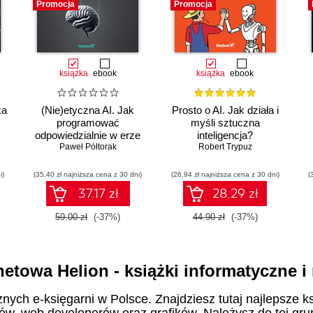
Promocja
Promocja
książka
ebook
książka
ebook
ka
(Nie)etyczna AI. Jak
Prosto o AI. Jak działa i
programować
myśli sztuczna
odpowiedzialnie w erze
inteligencja?
sztucznej inteligencji
Paweł Półtorak
Robert Trypuz
i)
(35,40 zł najniższa cena z 30 dni)
(26,94 zł najniższa cena z 30 dni)
(
37.17 zł
28.29 zł
59.00 zł
(-37%)
44.90 zł
(-37%)
netowa Helion - książki informatyczne 
znych e-księgarni w Polsce. Znajdziesz tutaj najlepsze ks