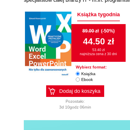
specjalistów całej branży IT - m.in. programi
Książka tygodnia
89.00 zł
(-50%)
44.50 zł
53.40 zł
najniższa cena z 30 dni
Wybierz format:
Książka
Ebook
Dodaj do koszyka
Pozostało:
3d 10godz 06min