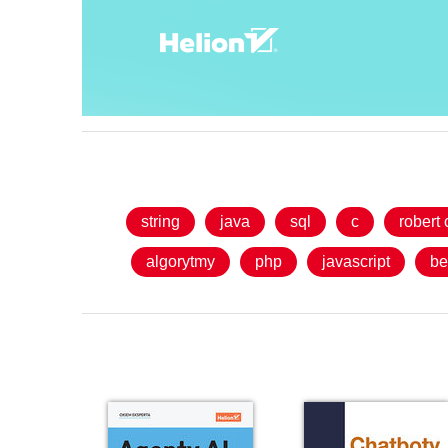
string
java
sql
c
robert 
algorytmy
php
javascript
be