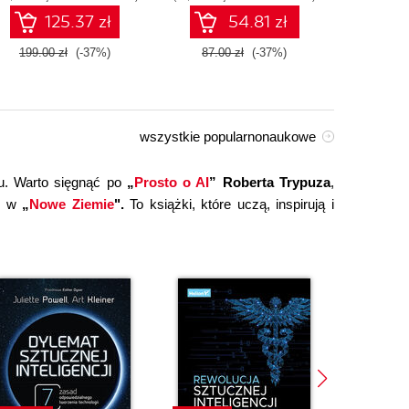
technologiami OpenAI
125.37 zł
54.81 zł
dla zwiększenia
produktywności i
199.00 zł
(-37%)
87.00 zł
(-37%)
149.0
kreatywności. Wydanie II
wszystkie popularnonaukowe
u. Warto sięgnąć po
„
Prosto o AI
” Roberta Trypuza
,
ce w
„
Nowe Ziemie
".
To książki, które uczą, inspirują i