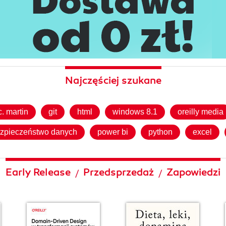
Najczęściej szukane
c. martin
git
html
windows 8.1
oreilly media
zpieczeństwo danych
power bi
python
excel
Early Release
Przedsprzedaż
Zapowiedzi
/
/