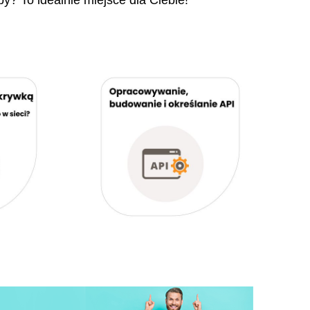
py? To idealnie miejsce dla Ciebie!