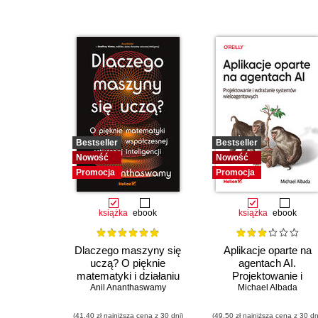
Bestseller
Bestseller
Nowość
Nowość
Promocja
Promocja
książka
ebook
książka
ebook
Dlaczego maszyny się
Aplikacje oparte na
uczą? O pięknie
agentach AI.
matematyki i działaniu
Projektowanie i
współczesnej sztucznej
Anil Ananthaswamy
wdrażanie systemów
Michael Albada
inteligencji
wieloagentowych
(41,40 zł najniższa cena z 30 dni)
(49,50 zł najniższa cena z 30 dn