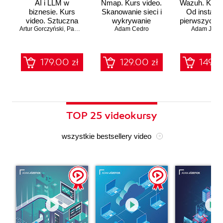
AI i LLM w
Nmap. Kurs video.
Wazuh. Kurs 
biznesie. Kurs
Skanowanie sieci i
Od instalac
video. Sztuczna
wykrywanie
pierwszych a
Artur Gorczyński
inteligencja dla
,
Paweł Rachwał
Adam Cedro
zagrożeń
Adam Józef
menadżerów
179.00 zł
129.00 zł
149.0
TOP 25 videokursy
wszystkie bestsellery video