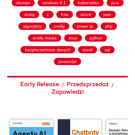
devops
windows 8.1
kubernetes
java
string
c
free
azure
pwn
algorytmy
oreilly
power bi
php
oreilly media
linux
python
bezpieczeństwo danych
excel
sql
javascript
Early Release
Przedsprzedaż
/
/
Zapowiedzi