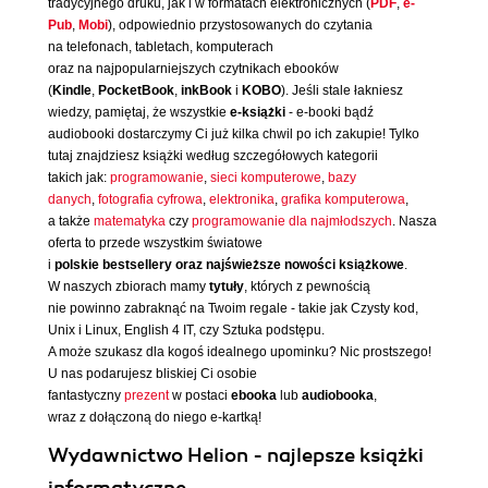
tradycyjnego druku, jak i w formatach elektronicznych (
PDF
,
e-
Pub
,
Mobi
), odpowiednio przystosowanych do czytania
na telefonach, tabletach, komputerach
oraz na najpopularniejszych czytnikach ebooków
(
Kindle
,
PocketBook
,
inkBook
i
KOBO
). Jeśli stale łakniesz
wiedzy, pamiętaj, że wszystkie
e-książki
- e-booki bądź
audiobooki dostarczymy Ci już kilka chwil po ich zakupie! Tylko
tutaj znajdziesz książki według szczegółowych kategorii
takich jak:
programowanie
,
sieci komputerowe
,
bazy
danych
,
fotografia cyfrowa
,
elektronika
,
grafika komputerowa
,
a także
matematyka
czy
programowanie dla najmłodszych
. Nasza
oferta to przede wszystkim światowe
i
polskie bestsellery oraz najświeższe nowości książkowe
.
W naszych zbiorach mamy
tytuły
, których z pewnością
nie powinno zabraknąć na Twoim regale - takie jak Czysty kod,
Unix i Linux, English 4 IT, czy Sztuka podstępu.
A może szukasz dla kogoś idealnego upominku? Nic prostszego!
U nas podarujesz bliskiej Ci osobie
fantastyczny
prezent
w postaci
ebooka
lub
audiobooka
,
wraz z dołączoną do niego e-kartką!
Wydawnictwo Helion - najlepsze książki