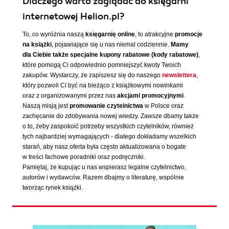
Dlaczego warto zaglądać do księgarni
internetowej Helion.pl?
To, co wyróżnia naszą
księgarnię online
, to atrakcyjne
promocje
na książki
, pojawiające się u nas niemal codziennie.
Mamy
dla Ciebie także specjalne kupony rabatowe (kody rabatowe)
,
które pomogą Ci odpowiednio pomniejszyć kwoty Twoich
zakupów. Wystarczy, że zapiszesz się do naszego
newslettera
,
który pozwoli Ci być na bieżąco z książkowymi nowinkami
oraz z organizowanymi przez nas
akcjami promocyjnymi
.
Naszą misją jest
promowanie czytelnictwa
w Polsce oraz
zachęcanie do zdobywania nowej wiedzy. Zawsze dbamy także
o to, żeby zaspokoić potrzeby wszystkich czytelników, również
tych najbardziej wymagających - dlatego dokładamy wszelkich
starań, aby nasz oferta była często aktualizowana o bogate
w treści fachowe poradniki oraz podręczniki.
Pamiętaj, że kupując u nas wspierasz legalne czytelnictwo,
autorów i wydawców. Razem dbajmy o literaturę, wspólnie
tworząc rynek książki.