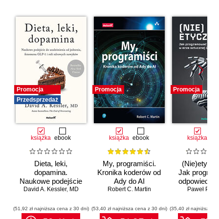
Promocja
Promocja
Promocja
Przedsprzedaż
książka
ebook
książka
ebook
książka
eb
Dieta, leki,
My, programiści.
(Nie)etyczn
dopamina.
Kronika koderów od
Jak progra
Naukowe podejście
Ady do AI
odpowiedzia
do uzależnienia od
David A. Kessler
,
MD
Robert C. Martin
erze sztuc
Paweł Półto
jedzenia, fenomenu
inteligenc
GLP-1 i roli
(51,92 zł najniższa cena z 30 dni)
(53,40 zł najniższa cena z 30 dni)
(35,40 zł najniższa ce
zdrowych nawyków