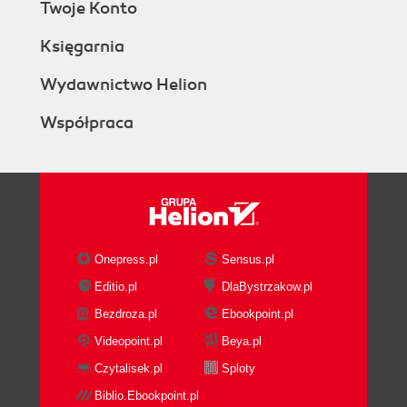
Twoje Konto
Księgarnia
Wydawnictwo Helion
Współpraca
Onepress.pl
Sensus.pl
Editio.pl
DlaBystrzakow.pl
Bezdroza.pl
Ebookpoint.pl
Videopoint.pl
Beya.pl
Czytalisek.pl
Sploty
Biblio.Ebookpoint.pl