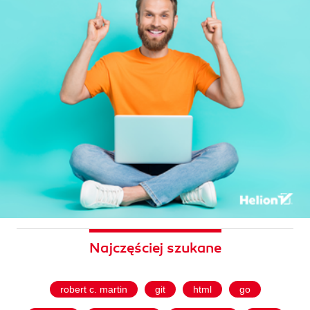
Najczęściej szukane
robert c. martin
git
html
go