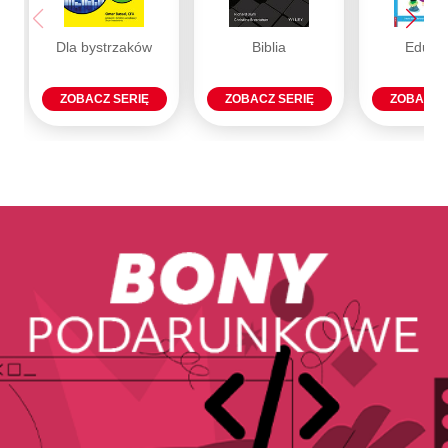
Dla bystrzaków
Biblia
Eduka
ZOBACZ SERIĘ
ZOBACZ SERIĘ
ZOBACZ 