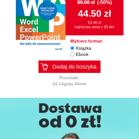
89.00 zł
(-50%)
44.50 zł
53.40 zł
najniższa cena z 30 dni
Wybierz format:
Książka
Ebook
Dodaj do koszyka
Pozostało:
2d 14godz 44min