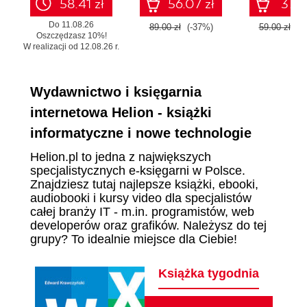
58.41 zł
56.07 zł
37.17
Do 11.08.26
89.00 zł
(-37%)
59.00 zł
(-
Oszczędzasz 10%!
W realizacji od 12.08.26 r.
Wydawnictwo i księgarnia
internetowa Helion - książki
informatyczne i nowe technologie
Helion.pl to jedna z największych
specjalistycznych e-księgarni w Polsce.
Znajdziesz tutaj najlepsze książki, ebooki,
audiobooki i kursy video dla specjalistów
całej branży IT - m.in. programistów, web
developerów oraz grafików. Należysz do tej
grupy? To idealnie miejsce dla Ciebie!
Książka tygodnia