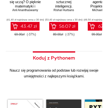
się uczą? O pięknie
sztucznej
agentach 
matematyki i
inteligencji.
Projektowan
Anil Ananthaswamy
działaniu
Rishal Hurbans
Ilustrowany
Michael Alb
wdrażan
współczesnej
przewodnik
system
sztucznej
wieloagent
(41,40 zł najniższa cena z 30 dni)
(53,40 zł najniższa cena z 30 dni)
(49,50 zł najniższa ce
inteligencji
43.47 zł
56.07 zł
62.37
69.00zł
(-37%)
89.00zł
(-37%)
99.00zł
(-3
Koduj z Pythonem
Naucz się programowania od podstaw lub rozwijaj swoje
umiejętności z najlepszymi książkami.