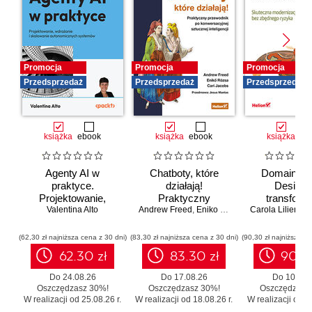
Promocja
Promocja
Promocja
Przedsprzedaż
Przedsprzedaż
Przedsprzedaż
książka
ebook
książka
ebook
książka
eb
Agenty AI w
Chatboty, które
Domain-Dr
praktyce.
działają!
Design 
Projektowanie,
Praktyczny
transforma
wdrażanie i
Valentina Alto
Andrew Freed
przewodnik po
,
Eniko Rozsa
,
Cari Jacobs
Carola Lilientha
systemó
skalowanie
konwersacyjnej
Skutecz
autonomicznych
sztucznej
moderniza
(62,30 zł najniższa cena z 30 dni)
(83,30 zł najniższa cena z 30 dni)
(90,30 zł najniższa ce
systemów
inteligencji
legacy b
62.30 zł
83.30 zł
90.3
zbędnego r
Do 24.08.26
Do 17.08.26
Do 10.08.
Oszczędzasz 30%!
Oszczędzasz 30%!
Oszczędzasz
W realizacji od 25.08.26 r.
W realizacji od 18.08.26 r.
W realizacji od 11