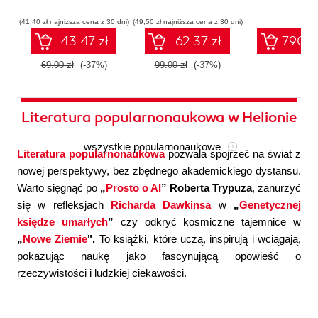
współczesnej
systemów
konfigura
sztucznej
wieloagentowych
(41,40 zł najniższa cena z 30 dni)
(49,50 zł najniższa cena z 30 dni)
inteligencji
43.47 zł
62.37 zł
790.0
69.00 zł
(-37%)
99.00 zł
(-37%)
Literatura popularnonaukowa w Helionie
wszystkie popularnonaukowe
Literatura popularnonaukowa
pozwala spojrzeć na świat z
nowej perspektywy, bez zbędnego akademickiego dystansu.
Warto sięgnąć po
„
Prosto o AI
” Roberta Trypuza
, zanurzyć
się w refleksjach
Richarda Dawkinsa
w
„
Genetycznej
księdze umarłych
”
czy odkryć kosmiczne tajemnice w
„
Nowe Ziemie
".
To książki, które uczą, inspirują i wciągają,
pokazując naukę jako fascynującą opowieść o
rzeczywistości i ludzkiej ciekawości.