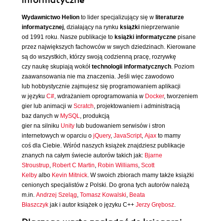
informatyczne
Wydawnictwo Helion
to lider specjalizujący się w
literaturze
informatycznej
, działający na rynku
książki
nieprzerwanie
od 1991 roku. Nasze publikacje to
książki informatyczne
pisane
przez największych fachowców w swych dziedzinach. Kierowane
są do wszystkich, którzy swoją codzienną pracę, rozrywkę
czy naukę skupiają wokół
technologii informatycznych
. Poziom
zaawansowania nie ma znaczenia. Jeśli więc zawodowo
lub hobbystycznie zajmujesz się programowaniem aplikacji
w języku
C#
, wdrażaniem oprogramowania w
Docker
, tworzeniem
gier lub animacji w
Scratch
, projektowaniem i administracją
baz danych w
MySQL
, produkcją
gier na silniku
Unity
lub budowaniem serwisów i stron
internetowych w oparciu o
jQuery
,
JavaScript
,
Ajax
to mamy
coś dla Ciebie. Wśród naszych książek znajdziesz publikacje
znanych na całym świecie autorów takich jak:
Bjarne
Stroustrup
,
Robert C Martin
,
Robin Williams
,
Scott
Kelby
albo
Kevin Mitnick
. W swoich zbiorach mamy także książki
cenionych specjalistów z Polski. Do grona tych autorów należą
m.in.
Andrzej Szeląg
,
Tomasz Kowalski
,
Beata
Błaszczyk
jak i autor książek o języku C++
Jerzy Grębosz
.