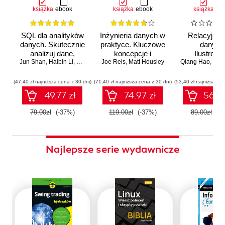
książka
ebook
książka
ebook
książka
eb
SQL dla analityków
Inżynieria danych w
Relacyjne 
danych. Skutecznie
praktyce. Kluczowe
danych
analizuj dane,
koncepcje i
Ilustrowa
Jun Shan
wyciągaj
,
Haibin Li
,
Matt Goldwasser
Joe Reis
najlepsze
,
Upom Malik
,
Matt Housley
,
Benjamin Johnston
Qiang Hao
przewodn
,
Michail T
wartościowe
technologie
wnioski i opanuj
(47,40 zł najniższa cena z 30 dni)
(71,40 zł najniższa cena z 30 dni)
(53,40 zł najniższa ce
zaawansowany
49.77 zł
74.97 zł
56.07
SQL na potrzeby
praktycznych
79.00zł
(-37%)
119.00zł
(-37%)
89.00zł
(-3
zastosowań.
Wydanie IV
Najlepsze serie wydawnicze