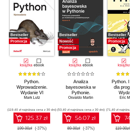
Bestseller
Bestseller
Bestseller
Promocja
Nowość
Promocja
Promocja
książka
ebook
książka
ebook
książka
eb
Python.
Analiza
Python. Inst
Wprowadzenie.
bayesowska w
dla program
Wydanie VI
Pythonie.
Wydanie I
Mark Lutz
Osvaldo Martin
Praktyczny
Eric Matth
przewodnik po
modelowaniu
(119,40 zł najniższa cena z 30 dni)
(53,40 zł najniższa cena z 30 dni)
(71,40 zł najniższa ce
probabilistycznym.
125.37 zł
56.07 zł
74.97
Wydanie III
199.00zł
(-37%)
89.00zł
(-37%)
119.00zł
(-