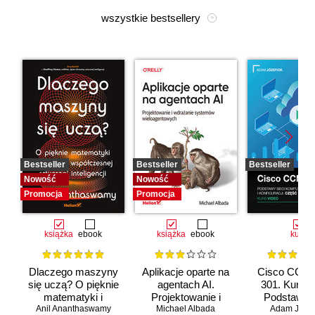
wszystkie bestsellery
Bestseller
Bestseller
Bestseller
Nowość
Nowość
Promocja
Promocja
książka
ebook
książka
ebook
kurs
Dlaczego maszyny
Aplikacje oparte na
Cisco CCNA
się uczą? O pięknie
agentach AI.
301. Kurs v
matematyki i
Projektowanie i
Podstawy s
Anil Ananthaswamy
działaniu
Michael Albada
wdrażanie
komputerow
Adam Józef