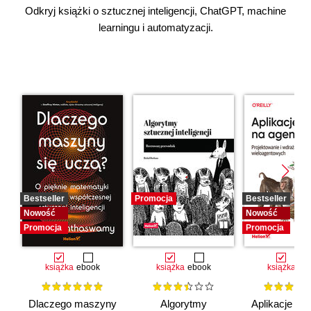
Odkryj książki o sztucznej inteligencji, ChatGPT, machine
learningu i automatyzacji.
Bestseller
Promocja
Bestseller
Nowość
Nowość
Promocja
Promocja
książka
ebook
książka
ebook
książka
eb
Dlaczego maszyny
Algorytmy
Aplikacje opa