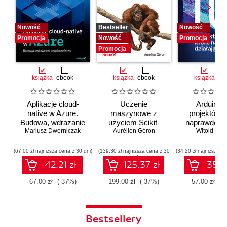
Nowość
Bestseller
Nowość
Promocja
Nowość
Promocja
Promocja
książka
ebook
książka
ebook
książka
eb
Aplikacje cloud-
Uczenie
Arduino. 
native w Azure.
maszynowe z
projektów, 
Budowa, wdrażanie
użyciem Scikit-
naprawdę dz
i bezpieczeństwo
Mariusz Dworniczak
Learn i PyTorch.
Aurélien Géron
Witold Wro
Koncepcje,
narzędzia i techniki
(67,00 zł najniższa cena z 30 dni)
(139,30 zł najniższa cena z 30
(34,20 zł najniższa ce
dni)
umożliwiające
42.21 zł
125.37 zł
35.91
konstruowanie
inteligentnych
67.00 zł
(-37%)
199.00 zł
(-37%)
57.00 zł
(-
systemów
Bestsellery