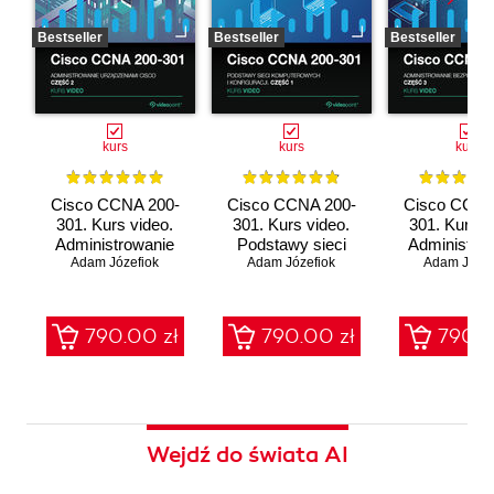
Bestseller
Bestseller
Bestseller
kurs
kurs
kurs
Cisco CCNA 200-
Cisco CCNA 200-
Cisco CCNA
301. Kurs video.
301. Kurs video.
301. Kurs v
Administrowanie
Podstawy sieci
Administro
urządzeniami Cisco
Adam Józefiok
komputerowych i
Adam Józefiok
bezpieczeń
Adam Józef
konfiguracji
sieci
790.00 zł
790.00 zł
790.0
Wejdź do świata AI