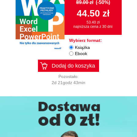
89.00 zł
(-50%)
44.50 zł
53.40 zł
najniższa cena z 30 dni
Wybierz format:
Książka
Ebook
Dodaj do koszyka
Pozostało:
2d 21godz 43min