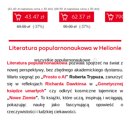
współczesnej
systemów
konfigura
sztucznej
wieloagentowych
(41,40 zł najniższa cena z 30 dni)
(49,50 zł najniższa cena z 30 dni)
inteligencji
43.47 zł
62.37 zł
790.0
69.00 zł
(-37%)
99.00 zł
(-37%)
Literatura popularnonaukowa w Helionie
wszystkie popularnonaukowe
Literatura popularnonaukowa
pozwala spojrzeć na świat z
nowej perspektywy, bez zbędnego akademickiego dystansu.
Warto sięgnąć po
„
Prosto o AI
” Roberta Trypuza
, zanurzyć
się w refleksjach
Richarda Dawkinsa
w
„
Genetycznej
księdze umarłych
”
czy odkryć kosmiczne tajemnice w
„
Nowe Ziemie
".
To książki, które uczą, inspirują i wciągają,
pokazując naukę jako fascynującą opowieść o
rzeczywistości i ludzkiej ciekawości.