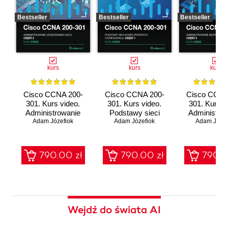
Bestseller
Bestseller
Bestseller
kurs
kurs
kurs
Cisco CCNA 200-
Cisco CCNA 200-
Cisco CCNA
301. Kurs video.
301. Kurs video.
301. Kurs v
Administrowanie
Podstawy sieci
Administro
urządzeniami Cisco
Adam Józefiok
komputerowych i
Adam Józefiok
bezpieczeń
Adam Józef
konfiguracji
sieci
790.00 zł
790.00 zł
790.0
Wejdź do świata AI