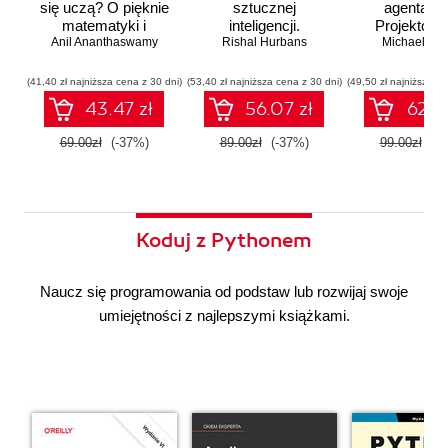
się uczą? O pięknie
sztucznej
agentach 
matematyki i
inteligencji.
Projektowan
Anil Ananthaswamy
działaniu
Rishal Hurbans
Ilustrowany
Michael Alb
wdrażan
współczesnej
przewodnik
system
sztucznej
wieloagent
(41,40 zł najniższa cena z 30 dni)
(53,40 zł najniższa cena z 30 dni)
(49,50 zł najniższa ce
inteligencji
43.47 zł
56.07 zł
62.37
69.00zł
(-37%)
89.00zł
(-37%)
99.00zł
(-3
Koduj z Pythonem
Naucz się programowania od podstaw lub rozwijaj swoje
umiejętności z najlepszymi książkami.