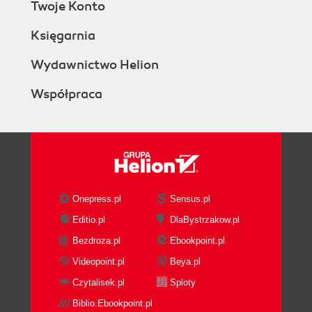
Twoje Konto
Księgarnia
Wydawnictwo Helion
Współpraca
Onepress.pl
Sensus.pl
Editio.pl
DlaBystrzakow.pl
Bezdroza.pl
Ebookpoint.pl
Videopoint.pl
Beya.pl
Czytalisek.pl
Sploty
Biblio.Ebookpoint.pl