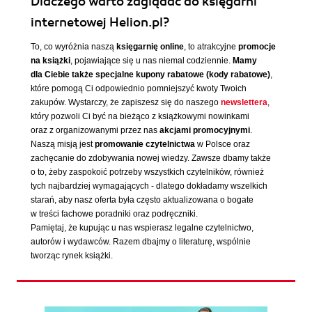
Dlaczego warto zaglądać do księgarni
internetowej Helion.pl?
To, co wyróżnia naszą
księgarnię online
, to atrakcyjne
promocje
na książki
, pojawiające się u nas niemal codziennie.
Mamy
dla Ciebie także specjalne kupony rabatowe (kody rabatowe)
,
które pomogą Ci odpowiednio pomniejszyć kwoty Twoich
zakupów. Wystarczy, że zapiszesz się do naszego
newslettera
,
który pozwoli Ci być na bieżąco z książkowymi nowinkami
oraz z organizowanymi przez nas
akcjami promocyjnymi
.
Naszą misją jest
promowanie czytelnictwa
w Polsce oraz
zachęcanie do zdobywania nowej wiedzy. Zawsze dbamy także
o to, żeby zaspokoić potrzeby wszystkich czytelników, również
tych najbardziej wymagających - dlatego dokładamy wszelkich
starań, aby nasz oferta była często aktualizowana o bogate
w treści fachowe poradniki oraz podręczniki.
Pamiętaj, że kupując u nas wspierasz legalne czytelnictwo,
autorów i wydawców. Razem dbajmy o literaturę, wspólnie
tworząc rynek książki.