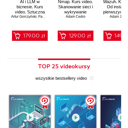
AI i LLM w
Nmap. Kurs video.
Wazuh. Kurs 
biznesie. Kurs
Skanowanie sieci i
Od instalac
video. Sztuczna
wykrywanie
pierwszych a
Artur Gorczyński
inteligencja dla
,
Paweł Rachwał
Adam Cedro
zagrożeń
Adam Józef
menadżerów
179.00 zł
129.00 zł
149.0
TOP 25 videokursy
wszystkie bestsellery video