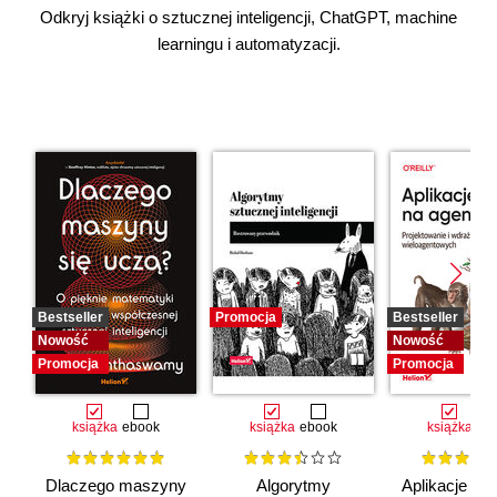
Odkryj książki o sztucznej inteligencji, ChatGPT, machine
learningu i automatyzacji.
Bestseller
Promocja
Bestseller
Nowość
Nowość
Promocja
Promocja
książka
ebook
książka
ebook
książka
eb
Dlaczego maszyny
Algorytmy
Aplikacje opa