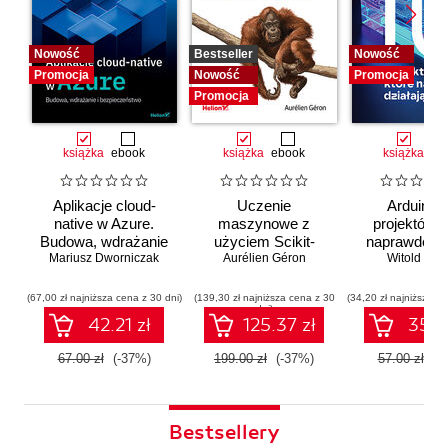
Nowość
Bestseller
Nowość
Promocja
Nowość
Promocja
Promocja
książka
ebook
książka
ebook
książka
eb
Aplikacje cloud-
Uczenie
Arduino. 
native w Azure.
maszynowe z
projektów, 
Budowa, wdrażanie
użyciem Scikit-
naprawdę dz
i bezpieczeństwo
Mariusz Dworniczak
Learn i PyTorch.
Aurélien Géron
Witold Wro
Koncepcje,
narzędzia i techniki
(67,00 zł najniższa cena z 30 dni)
(139,30 zł najniższa cena z 30
(34,20 zł najniższa ce
dni)
umożliwiające
42.21 zł
125.37 zł
35.91
konstruowanie
inteligentnych
67.00 zł
(-37%)
199.00 zł
(-37%)
57.00 zł
(-
systemów
Bestsellery