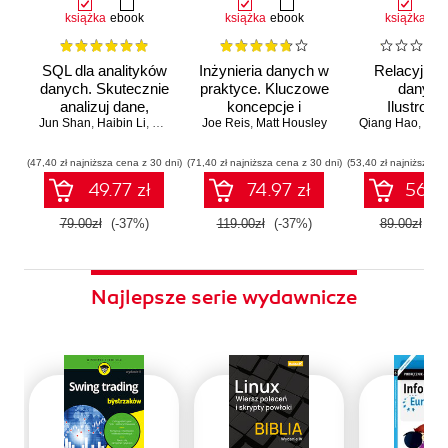
książka
ebook
książka
ebook
książka
eb
SQL dla analityków
Inżynieria danych w
Relacyjne 
danych. Skutecznie
praktyce. Kluczowe
danych
analizuj dane,
koncepcje i
Ilustrowa
Jun Shan
wyciągaj
,
Haibin Li
,
Matt Goldwasser
Joe Reis
najlepsze
,
Upom Malik
,
Matt Housley
,
Benjamin Johnston
Qiang Hao
przewodn
,
Michail T
wartościowe
technologie
wnioski i opanuj
(47,40 zł najniższa cena z 30 dni)
(71,40 zł najniższa cena z 30 dni)
(53,40 zł najniższa ce
zaawansowany
49.77 zł
74.97 zł
56.07
SQL na potrzeby
praktycznych
79.00zł
(-37%)
119.00zł
(-37%)
89.00zł
(-3
zastosowań.
Wydanie IV
Najlepsze serie wydawnicze