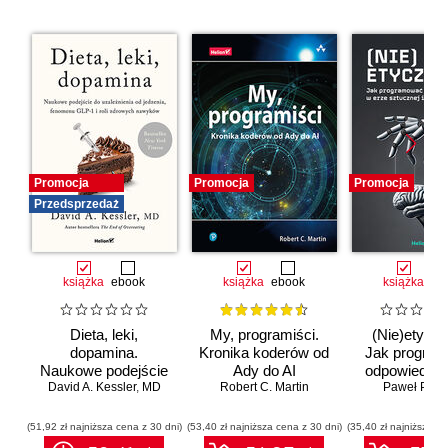
Promocja
Promocja
Promocja
Przedsprzedaż
książka
ebook
książka
ebook
książka
eb
Dieta, leki,
My, programiści.
(Nie)etyczn
dopamina.
Kronika koderów od
Jak progra
Naukowe podejście
Ady do AI
odpowiedzia
do uzależnienia od
David A. Kessler
,
MD
Robert C. Martin
erze sztuc
Paweł Półto
jedzenia, fenomenu
inteligenc
GLP-1 i roli
(51,92 zł najniższa cena z 30 dni)
(53,40 zł najniższa cena z 30 dni)
(35,40 zł najniższa ce
zdrowych nawyków