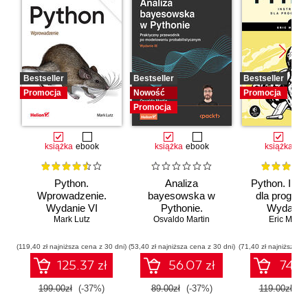
Bestseller
Bestseller
Bestseller
Promocja
Nowość
Promocja
Promocja
książka
ebook
książka
ebook
książka
eb
Python.
Analiza
Python. Inst
Wprowadzenie.
bayesowska w
dla program
Wydanie VI
Pythonie.
Wydanie I
Mark Lutz
Osvaldo Martin
Praktyczny
Eric Matth
przewodnik po
modelowaniu
(119,40 zł najniższa cena z 30 dni)
(53,40 zł najniższa cena z 30 dni)
(71,40 zł najniższa ce
probabilistycznym.
125.37 zł
56.07 zł
74.97
Wydanie III
199.00zł
(-37%)
89.00zł
(-37%)
119.00zł
(-