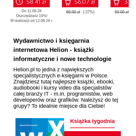
58.41 zł
56.07 zł
37.17
Do 11.08.26
89.00 zł
(-37%)
59.00 zł
(-
Oszczędzasz 10%!
W realizacji od 12.08.26 r.
Wydawnictwo i księgarnia
internetowa Helion - książki
informatyczne i nowe technologie
Helion.pl to jedna z największych
specjalistycznych e-księgarni w Polsce.
Znajdziesz tutaj najlepsze książki, ebooki,
audiobooki i kursy video dla specjalistów
całej branży IT - m.in. programistów, web
developerów oraz grafików. Należysz do tej
grupy? To idealnie miejsce dla Ciebie!
Książka tygodnia