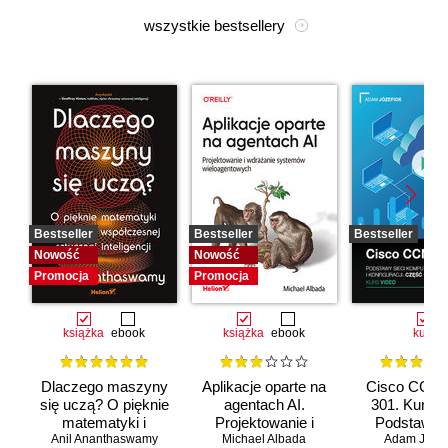
wszystkie bestsellery
Bestseller
Bestseller
Bestseller
Nowość
Nowość
Promocja
Promocja
książka
ebook
książka
ebook
kurs
Dlaczego maszyny
Aplikacje oparte na
Cisco CCNA
się uczą? O pięknie
agentach AI.
301. Kurs v
matematyki i
Projektowanie i
Podstawy s
Anil Ananthaswamy
działaniu
Michael Albada
wdrażanie
komputerow
Adam Józef