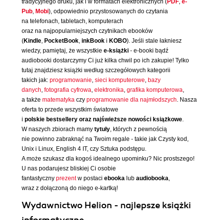
tradycyjnego druku, jak i w formatach elektronicznych (
PDF
,
e-
Pub
,
Mobi
), odpowiednio przystosowanych do czytania
na telefonach, tabletach, komputerach
oraz na najpopularniejszych czytnikach ebooków
(
Kindle
,
PocketBook
,
inkBook
i
KOBO
). Jeśli stale łakniesz
wiedzy, pamiętaj, że wszystkie
e-książki
- e-booki bądź
audiobooki dostarczymy Ci już kilka chwil po ich zakupie! Tylko
tutaj znajdziesz książki według szczegółowych kategorii
takich jak:
programowanie
,
sieci komputerowe
,
bazy
danych
,
fotografia cyfrowa
,
elektronika
,
grafika komputerowa
,
a także
matematyka
czy
programowanie dla najmłodszych
. Nasza
oferta to przede wszystkim światowe
i
polskie bestsellery oraz najświeższe nowości książkowe
.
W naszych zbiorach mamy
tytuły
, których z pewnością
nie powinno zabraknąć na Twoim regale - takie jak Czysty kod,
Unix i Linux, English 4 IT, czy Sztuka podstępu.
A może szukasz dla kogoś idealnego upominku? Nic prostszego!
U nas podarujesz bliskiej Ci osobie
fantastyczny
prezent
w postaci
ebooka
lub
audiobooka
,
wraz z dołączoną do niego e-kartką!
Wydawnictwo Helion - najlepsze książki