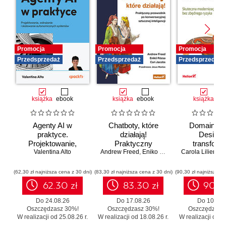
Promocja
Promocja
Promocja
Przedsprzedaż
Przedsprzedaż
Przedsprzedaż
książka
ebook
książka
ebook
książka
eb
Agenty AI w
Chatboty, które
Domain-Dr
praktyce.
działają!
Design 
Projektowanie,
Praktyczny
transforma
wdrażanie i
Valentina Alto
Andrew Freed
przewodnik po
,
Eniko Rozsa
,
Cari Jacobs
Carola Lilientha
systemó
skalowanie
konwersacyjnej
Skutecz
autonomicznych
sztucznej
moderniza
(62,30 zł najniższa cena z 30 dni)
(83,30 zł najniższa cena z 30 dni)
(90,30 zł najniższa ce
systemów
inteligencji
legacy b
62.30 zł
83.30 zł
90.3
zbędnego r
Do 24.08.26
Do 17.08.26
Do 10.08.
Oszczędzasz 30%!
Oszczędzasz 30%!
Oszczędzasz
W realizacji od 25.08.26 r.
W realizacji od 18.08.26 r.
W realizacji od 11