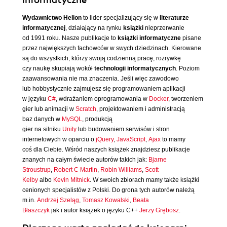
informatyczne
Wydawnictwo Helion
to lider specjalizujący się w
literaturze
informatycznej
, działający na rynku
książki
nieprzerwanie
od 1991 roku. Nasze publikacje to
książki informatyczne
pisane
przez największych fachowców w swych dziedzinach. Kierowane
są do wszystkich, którzy swoją codzienną pracę, rozrywkę
czy naukę skupiają wokół
technologii informatycznych
. Poziom
zaawansowania nie ma znaczenia. Jeśli więc zawodowo
lub hobbystycznie zajmujesz się programowaniem aplikacji
w języku
C#
, wdrażaniem oprogramowania w
Docker
, tworzeniem
gier lub animacji w
Scratch
, projektowaniem i administracją
baz danych w
MySQL
, produkcją
gier na silniku
Unity
lub budowaniem serwisów i stron
internetowych w oparciu o
jQuery
,
JavaScript
,
Ajax
to mamy
coś dla Ciebie. Wśród naszych książek znajdziesz publikacje
znanych na całym świecie autorów takich jak:
Bjarne
Stroustrup
,
Robert C Martin
,
Robin Williams
,
Scott
Kelby
albo
Kevin Mitnick
. W swoich zbiorach mamy także książki
cenionych specjalistów z Polski. Do grona tych autorów należą
m.in.
Andrzej Szeląg
,
Tomasz Kowalski
,
Beata
Błaszczyk
jak i autor książek o języku C++
Jerzy Grębosz
.