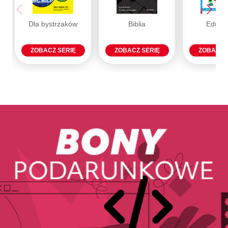
Dla bystrzaków
Biblia
Eduka
ZOBACZ SERIĘ
ZOBACZ SERIĘ
ZOBACZ 