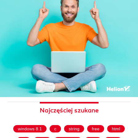
Najczęściej szukane
windows 8.1
c
string
free
html