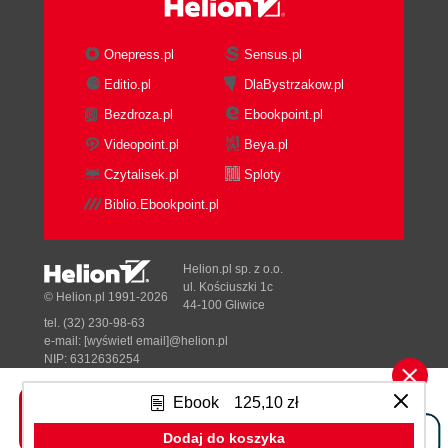
Onepress.pl
Sensus.pl
Editio.pl
DlaBystrzakow.pl
Bezdroza.pl
Ebookpoint.pl
Videopoint.pl
Beya.pl
Czytalisek.pl
Sploty
Biblio.Ebookpoint.pl
Helion.pl sp. z o.o.
ul. Kościuszki 1c
© Helion.pl 1991-2026
44-100 Gliwice
tel. (32) 230-98-63
e-mail:
[wyświetl email]@helion.pl
NIP: 6312636254
Regon: 241989027
Ebook
125,10 zł
Designed with ♥ by
Tonik.pl
Dodaj do koszyka