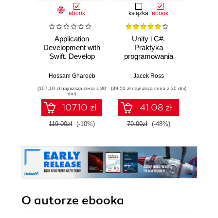
ebook
książka
ebook
Application
Unity i C#.
Micr
Development with
Praktyka
Copilo
Swift. Develop
programowania
Admi
highly efficient and
gier
Fund
appealing iOS
Build
Hossam Ghareeb
Jacek Ross
St
applications by
sk
(107,10 zł najniższa cena z 30
(39,50 zł najniższa cena z 30 dni)
(100,08 zł 
using the Swift
confide
dni)
language
for th
107.10 zł
41.08 zł
AB-900 
119.00zł
(-10%)
79.00zł
(-48%)
139.0
O autorze
ebooka