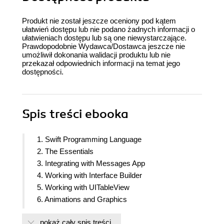
Produkt nie został jeszcze oceniony pod kątem
ułatwień dostępu lub nie podano żadnych informacji o
ułatwieniach dostępu lub są one niewystarczające.
Prawdopodobnie Wydawca/Dostawca jeszcze nie
umożliwił dokonania walidacji produktu lub nie
przekazał odpowiednich informacji na temat jego
dostępności.
Spis treści
ebooka
1. Swift Programming Language
2. The Essentials
3. Integrating with Messages App
4. Working with Interface Builder
5. Working with UITableView
6. Animations and Graphics
7. Multimedia
pokaż cały spis treści
8. Concurrency