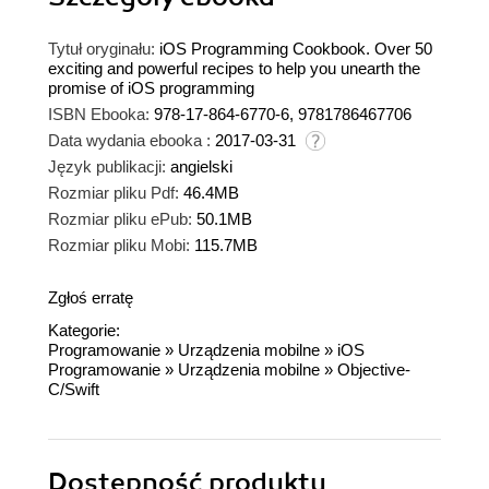
Tytuł oryginału:
iOS Programming Cookbook. Over 50
exciting and powerful recipes to help you unearth the
promise of iOS programming
ISBN Ebooka:
978-17-864-6770-6, 9781786467706
Data wydania ebooka :
2017-03-31
Język publikacji:
angielski
Rozmiar pliku Pdf:
46.4MB
Rozmiar pliku ePub:
50.1MB
Rozmiar pliku Mobi:
115.7MB
Zgłoś erratę
Kategorie:
Programowanie
»
Urządzenia mobilne
»
iOS
Programowanie
»
Urządzenia mobilne
»
Objective-
C/Swift
Dostępność produktu