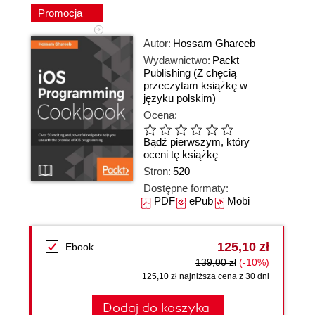
Promocja
Autor:
Hossam Ghareeb
Wydawnictwo:
Packt
Publishing
(Z chęcią
przeczytam książkę w
języku polskim)
Ocena:
Bądź pierwszym, który
oceni tę książkę
Stron:
520
Dostępne formaty:
PDF
ePub
Mobi
125,10 zł
Ebook
139,00 zł
(-10%)
125,10 zł najniższa cena z 30 dni
Dodaj do koszyka