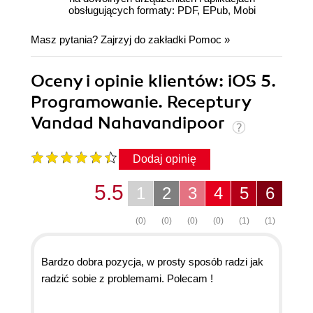
obsługujących formaty: PDF, EPub, Mobi
Masz pytania? Zajrzyj do zakładki
Pomoc
»
Oceny i opinie klientów: iOS 5.
Programowanie. Receptury
Vandad Nahavandipoor
Dodaj opinię
5.5
1
2
3
4
5
6
(0)
(0)
(0)
(0)
(1)
(1)
Bardzo dobra pozycja, w prosty sposób radzi jak
radzić sobie z problemami. Polecam !