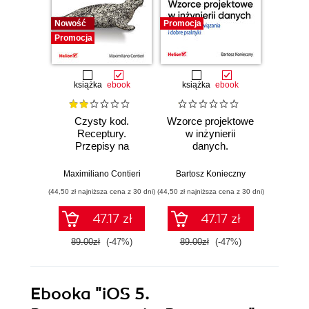
Nowość
Promocja
Bestselle
Promocja
Promocj
książka
ebook
książka
ebook
ksią
Czysty kod.
Wzorce projektowe
Lan
Receptury.
w inżynierii
Lan
Przepisy na
danych.
Proj
poprawienie
Sprawdzone
aplika
struktury i jakości
rozwiązania i dobre
na
Maximiliano Contieri
Bartosz Konieczny
Mayo Os
Twojego kodu
praktyki
mo
(44,50 zł najniższa cena z 30 dni)
(44,50 zł najniższa cena z 30 dni)
(39,50 zł naj
języ
p
47.17 zł
47.17 zł
89.00zł
(-47%)
89.00zł
(-47%)
79.0
Ebooka
"iOS 5.