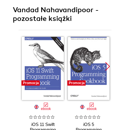
Vandad Nahavandipoor -
pozostałe książki
Promocja
Promocja
Promocj
ebook
ebook
iOS 11 Swift
iOS 5
Co
Programming
Programming
Progr