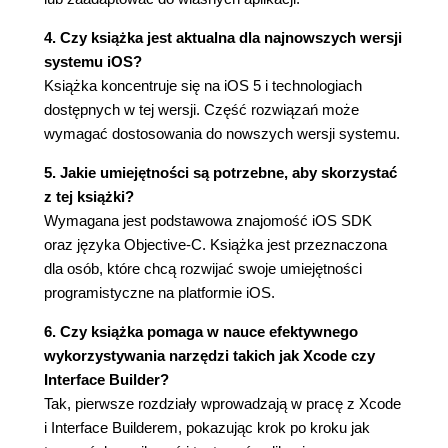
zakresu za pomocą UISlider (129)
4. Czy książka jest aktualna dla najnowszych wersji
2.6. Grupowanie opcji za pomocą
systemu iOS?
UISegmentedControl (132)
Książka koncentruje się na iOS 5 i technologiach
2.7. Prezentowanie widoków i zarządzanie nimi za
dostępnych w tej wersji. Część rozwiązań może
pomocą klasy UIViewController (138)
wymagać dostosowania do nowszych wersji systemu.
2.8. Implementacja nawigacji za pomocą klasy
UINavigationController (142)
5. Jakie umiejętności są potrzebne, aby skorzystać
2.9. Operacje na tablicy kontrolerów widoku (147)
z tej książki?
2.10. Wyświetlenie obrazu na pasku
Wymagana jest podstawowa znajomość iOS SDK
nawigacyjnym (148)
oraz języka Objective-C. Książka jest przeznaczona
2.11. Dodawanie przycisku do paska
dla osób, które chcą rozwijać swoje umiejętności
nawigacyjnego przy użyciu UIBarButtonItem (149)
programistyczne na platformie iOS.
2.12. Wyświetlenie wielu kontrolerów widoku za
pomocą UITabBarController (156)
6. Czy książka pomaga w nauce efektywnego
2.13. Wyświetlanie tekstu statycznego za pomocą
wykorzystywania narzędzi takich jak Xcode czy
UILabel (162)
Interface Builder?
2.14. Akceptacja tekstowych danych wejściowych
Tak, pierwsze rozdziały wprowadzają w pracę z Xcode
użytkownika wprowadzanych przez UITextField
i Interface Builderem, pokazując krok po kroku jak
(166)