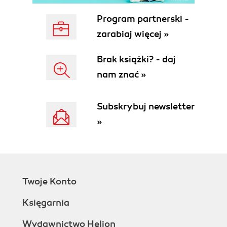
UIProgressView (214)
2.24. Nasłuchiwanie powiadomień klawiatury i
Program partnerski -
reagowanie na nie (216)
zarabiaj więcej »
3. Konstruowanie i używanie widoku tabeli (231)
Brak książki? - daj
3.0. Wprowadzenie (231)
3.1. Utworzenie widoku tabeli (231)
nam znać »
3.2. Przypisanie delegata widokowi tabeli (233)
3.3. Wypełnianie widoku tabeli danymi (235)
Subskrybuj newsletter
3.4. Pobieranie i obsługa zdarzeń widoku tabeli
(238)
»
3.5. Używanie w komórce widoku tabeli różnego
rodzaju przycisków pomocniczych (240)
3.6. Tworzenie własnych przycisków
pomocniczych w komórce widoku tabeli (242)
3.7. Wyświetlanie danych hierarchicznych w
Twoje Konto
widoku tabeli (244)
Księgarnia
3.8. Usunięcie komórki widoku tabeli za pomocą
gestu machnięcia (245)
Wydawnictwo Helion