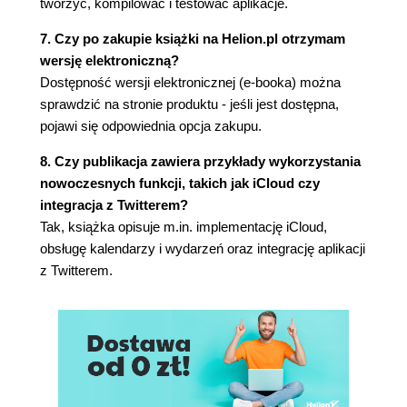
tworzyć, kompilować i testować aplikacje.
2.15. Wyświetlanie długich wierszy tekstu w
7. Czy po zakupie książki na Helion.pl otrzymam
UITextView (173)
wersję elektroniczną?
2.16. Dodawanie przycisków do interfejsu
Dostępność wersji elektronicznej (e-booka) można
użytkownika za pomocą klasy UIButton (178)
sprawdzić na stronie produktu - jeśli jest dostępna,
2.17. Wyświetlanie obrazów za pomocą
pojawi się odpowiednia opcja zakupu.
UIImageView (182)
2.18. Utworzenie przewijanej treści za pomocą
8. Czy publikacja zawiera przykłady wykorzystania
UIScrollView (186)
nowoczesnych funkcji, takich jak iCloud czy
2.19. Wczytywanie stron internetowych za
integracja z Twitterem?
pomocą UIWebView (191)
Tak, książka opisuje m.in. implementację iCloud,
2.20. Przedstawianie widoków typu główny-
obsługę kalendarzy i wydarzeń oraz integrację aplikacji
szczegółowy za pomocą UISplitViewController
z Twitterem.
(195)
2.21. Włączenie stronicowania w
UIPageViewController (201)
2.22. Wyświetlanie okna typu Popover za pomocą
UIPopoverController (205)
2.23. Wyświetlanie paska postępu za pomocą