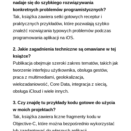
nadaje się do szybkiego rozwiązywania
1.27. Wczytywanie danych z pakietu głównego
konkretnych problemów programistycznych?
(92)
Tak, książka zawiera setki gotowych receptur i
1.28. Wczytywanie danych z innych pakietów (95)
praktycznych przykładów, które pozwalają szybko
1.29. Wysyłanie powiadomień za pomocą
znaleźć rozwiązania typowych problemów podczas
NSNotificationCenter (98)
programowania aplikacji na iOS.
1.30. Nasłuchiwanie powiadomień wysyłanych
przez NSNotificationCenter (100)
2. Jakie zagadnienia techniczne są omawiane w tej
książce?
2. Implementacja kontrolera i widoku (105)
Publikacja obejmuje szeroki zakres tematów, takich jak
2.0. Wprowadzenie (105)
tworzenie interfejsu użytkownika, obsługa gestów,
2.1. Wyświetlanie komunikatów za pomocą
praca z multimediami, geolokalizacja,
UIAlertView (106)
wielozadaniowość, Core Data, integracja z siecią,
2.2. Tworzenie i używanie przełączników za
obsługa iCloud i wiele innych.
pomocą klasy UISwitch (114)
2.3. Wybór wartości za pomocą klasy
3. Czy znajdę tu przykłady kodu gotowe do użycia
UIPickerView (117)
w moich projektach?
2.4. Wybór daty i godziny za pomocą
Tak, książka zawiera liczne fragmenty kodu w
UIDatePicker (124)
Objective-C, które można bezpośrednio wykorzystać
2.5. Implementacja możliwości wyboru wartości z
lub zaadaptować do własnych aplikacji.