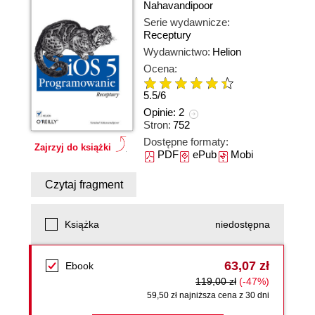
Nahavandipoor
Serie wydawnicze:
Receptury
Wydawnictwo:
Helion
Ocena:
5.5
/
6
Opinie:
2
Stron:
752
Dostępne formaty:
Zajrzyj do książki
PDF
ePub
Mobi
Czytaj fragment
Książka
niedostępna
63,07 zł
Ebook
119,00 zł
(-47%)
59,50 zł najniższa cena z 30 dni