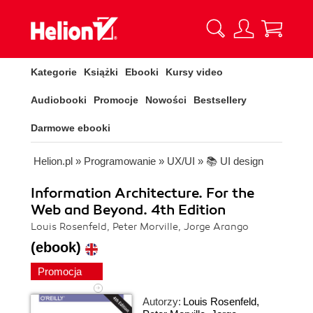
Kategorie
Książki
Ebooki
Kursy video
Audiobooki
Promocje
Nowości
Bestsellery
Darmowe ebooki
Helion.pl
»
Programowanie
»
UX/UI
»
📚 UI design
Information Architecture. For the
Web and Beyond. 4th Edition
Louis Rosenfeld, Peter Morville, Jorge Arango
(ebook)
Promocja
Autorzy:
Louis Rosenfeld
,