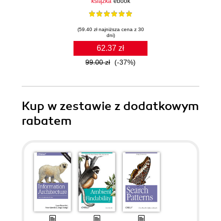
książka
ebook
(59.40 zł najniższa cena z 30
dni)
62.37 zł
99.00 zł
(-37%)
Kup w zestawie z dodatkowym
rabatem