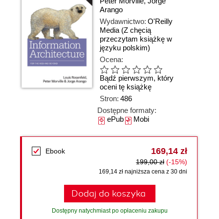
Peter Morville
,
Jorge
Arango
Wydawnictwo:
O'Reilly
Media
(Z chęcią
przeczytam książkę w
języku polskim)
Ocena:
Bądź pierwszym, który
oceni tę książkę
Stron:
486
Dostępne formaty:
ePub
Mobi
169,14 zł
Ebook
199,00 zł
(-15%)
169,14 zł najniższa cena z 30 dni
Dodaj do koszyka
Dostępny natychmiast po opłaceniu zakupu