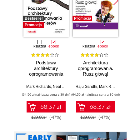
Bestseller
Promocja
Promocj
Promocja
książka
ebook
książka
ebook
ksią
Podstawy
Architektura
Praw
architektury
oprogramowania.
psy
oprogramowania
Rusz głową!
po
dla inżynierów.
Przewodnik po
proj
Wydanie II
myśleniu
le
Mark Richards
,
Neal Ford
Raju Gandhi
,
Mark Richards
,
Neal Fo
Jon
architektonicznym
produk
(64,50 zł najniższa cena z 30 dni)
(64,50 zł najniższa cena z 30 dni)
(28,50 zł naj
Wy
68.37 zł
68.37 zł
129.00zł
(-47%)
129.00zł
(-47%)
57.0