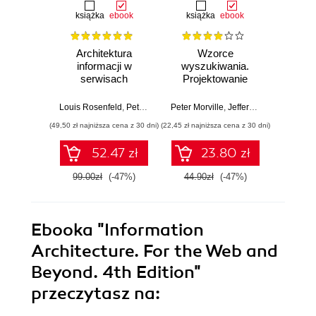
książka
ebook
książka
ebook
Architektura
Wzorce
Searc
informacji w
wyszukiwania.
De
serwisach
Projektowanie
Di
internetowych i nie
nowoczesnych
tylko. Wydanie IV
wyszukiwarek
Louis Rosenfeld
,
Peter Morville
Peter Morville
,
Jorge Arango
,
Jeffery Callender
Peter Mor
(49,50 zł najniższa cena z 30 dni)
(22,45 zł najniższa cena z 30 dni)
(109,65 zł 
52.47 zł
23.80 zł
99.00zł
(-47%)
44.90zł
(-47%)
129.0
Ebooka
"Information
Architecture. For the Web and
Beyond. 4th Edition"
przeczytasz na: