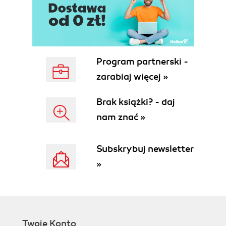
Learning About Information Needs and
Information-Seeking Behaviors
Recap
4. Design for Understanding
A Sense of Place
Program partnerski -
The Architecture of (Real-World) Places
zarabiaj więcej »
Places Made of Information
Organizing Principles
Brak książki? - daj
Structure and Order
nam znać »
Typologies
Modularity and Extensibility
The Happiest Place(s) on Earth
Subskrybuj newsletter
Recap
»
II. Basic Principles of Information Architecture
5. The Anatomy of an Information Architecture
Visualizing Information Architecture
Top-Down Information Architecture
Bottom-Up Information Architecture
Twoje Konto