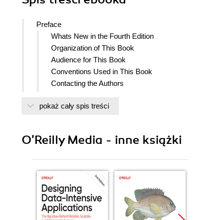
Preface
Whats New in the Fourth Edition
Organization of This Book
Audience for This Book
Conventions Used in This Book
Contacting the Authors
Safari Books Online
pokaż cały spis treści
How to Contact Us
Acknowledgments
I. Introducing Information Architecture
O'Reilly Media - inne książki
1. The Problems That Information Architecture
Addresses
Hello, iTunes
The Problems Information Architecture
Addresses
Information Overload
More Ways to Access Information