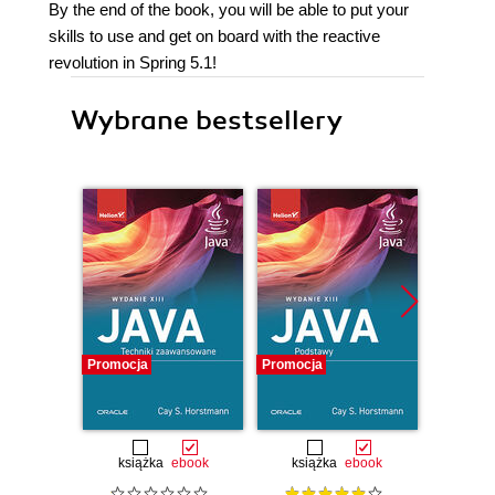
By the end of the book, you will be able to put your
skills to use and get on board with the reactive
revolution in Spring 5.1!
Wybrane bestsellery
Promocja
Promocja
Promocj
książka
ebook
książka
ebook
ksią