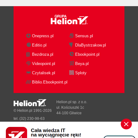
Onepress.pl
Sensus.pl
Editio.pl
DlaBystrzakow.pl
Bezdroza.pl
Ebookpoint.pl
Videopoint.pl
Beya.pl
Czytalisek.pl
Sploty
Biblio.Ebookpoint.pl
Helion.pl sp. z o.o.
ul. Kościuszki 1c
© Helion.pl 1991-2026
44-100 Gliwice
tel. (32) 230-98-63
e-mail:
[wyświetl email]@helion.pl
NIP: 6312636254
Ebook
125,10 zł
Regon: 241989027