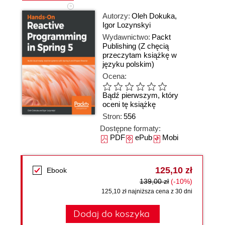
Autorzy:
Oleh Dokuka
,
Igor Lozynskyi
Wydawnictwo:
Packt
Publishing
(Z chęcią
przeczytam książkę w
języku polskim)
Ocena:
Bądź pierwszym, który
oceni tę książkę
Stron:
556
Dostępne formaty:
PDF
ePub
Mobi
125,10 zł
Ebook
139,00 zł
(-10%)
125,10 zł najniższa cena z 30 dni
Dodaj do koszyka