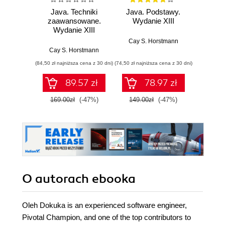
Java. Techniki
Java. Podstawy.
Java.
zaawansowane.
Wydanie XIII
progr
Wydanie XIII
Wyd
Cay S. Horstmann
Cay S. Horstmann
Jos
(84,50 zł najniższa cena z 30 dni)
(74,50 zł najniższa cena z 30 dni)
(49,50 zł naj
89.57 zł
78.97 zł
169.00zł
(-47%)
149.00zł
(-47%)
99.0
O autorach
ebooka
Oleh Dokuka is an experienced software engineer,
Pivotal Champion, and one of the top contributors to