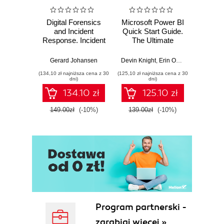
Digital Forensics
Microsoft Power BI
Pract
and Incident
Quick Start Guide.
Intel
Response. Incident
The Ultimate
Data-D
Response tools
Beginner's Guide
Hunti
and techniques for
to Power BI, Data
your c
Gerard Johansen
Devin Knight
,
Erin Ostrowsky
,
Mitchel
effective cyber
Storytelling, AI
effor
(134,10 zł najniższa cena z 30
(125,10 zł najniższa cena z 30
(116,10 zł 
threat response -
Tools, and
dete
dni)
dni)
Fourth Edition
Microsoft Fabric -
def
134.10 zł
125.10 zł
Fourth Edition
ATT&C
tool
149.00zł
(-10%)
139.00zł
(-10%)
129.0
E
Program partnerski -
zarabiaj więcej »